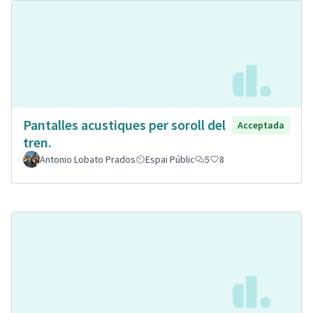
Pantalles acustiques per soroll del
Acceptada
tren.
Antonio Lobato Prados
Espai Públic
5
8