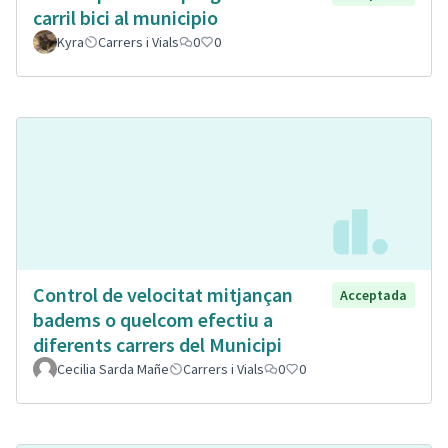
carril bici al municipio
Kyra
Carrers i Vials
0
0
Control de velocitat mitjançan
Acceptada
badems o quelcom efectiu a
diferents carrers del Municipi
Cecilia Sarda Mañe
Carrers i Vials
0
0