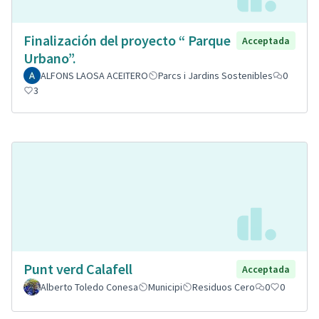
Finalización del proyecto “ Parque
Acceptada
Urbano”.
ALFONS LAOSA ACEITERO
Parcs i Jardins Sostenibles
0
3
Punt verd Calafell
Acceptada
Alberto Toledo Conesa
Municipi
Residuos Cero
0
0