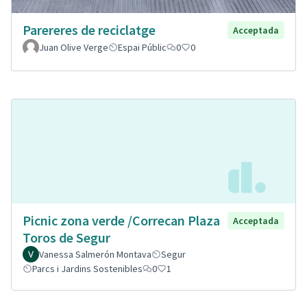
Parereres de reciclatge
Acceptada
Juan Olive Verge
Espai Públic
0
0
Picnic zona verde /Correcan Plaza
Acceptada
Toros de Segur
Vanessa Salmerón Montava
Segur
Parcs i Jardins Sostenibles
0
1