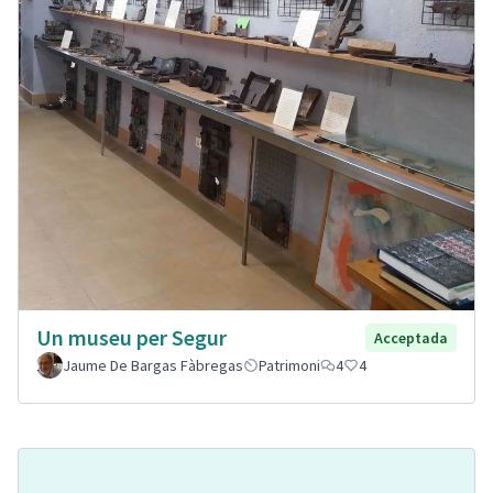
Un museu per Segur
Acceptada
Jaume De Bargas Fàbregas
Patrimoni
4
4