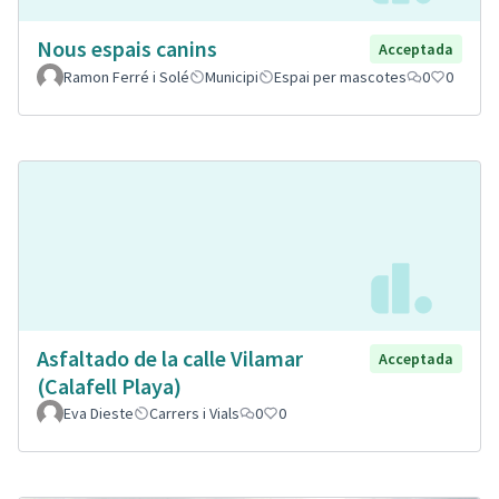
Nous espais canins
Acceptada
Ramon Ferré i Solé
Municipi
Espai per mascotes
0
0
Asfaltado de la calle Vilamar
Acceptada
(Calafell Playa)
Eva Dieste
Carrers i Vials
0
0