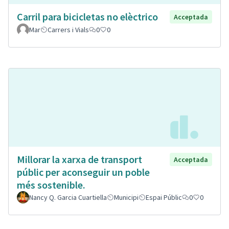
Carril para bicicletas no elèctrico
Acceptada
Mar
Carrers i Vials
0
0
Millorar la xarxa de transport
Acceptada
públic per aconseguir un poble
més sostenible.
Nancy Q. Garcia Cuartiella
Municipi
Espai Públic
0
0