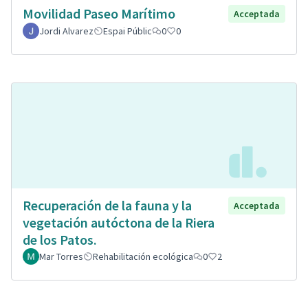
Movilidad Paseo Marítimo
Acceptada
Jordi Alvarez
Espai Públic
0
0
Recuperación de la fauna y la
Acceptada
vegetación autóctona de la Riera
de los Patos.
Mar Torres
Rehabilitación ecológica
0
2