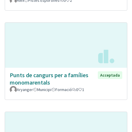
Alex
Pistes Esportives
0
2
Punts de cangurs per a famílies
Acceptada
monomarentals
Aryanger
Municipi
Formació
0
1