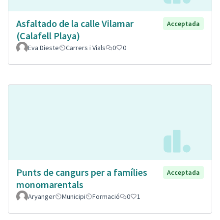
Asfaltado de la calle Vilamar
Acceptada
(Calafell Playa)
Eva Dieste
Carrers i Vials
0
0
Punts de cangurs per a famílies
Acceptada
monomarentals
Aryanger
Municipi
Formació
0
1