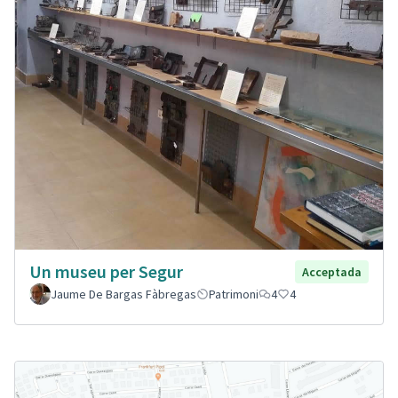
Un museu per Segur
Acceptada
Jaume De Bargas Fàbregas
Patrimoni
4
4