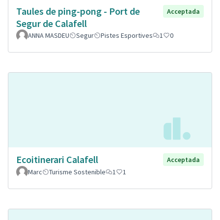
Taules de ping-pong - Port de
Acceptada
Segur de Calafell
ANNA MASDEU
Segur
Pistes Esportives
1
0
Ecoitinerari Calafell
Acceptada
Marc
Turisme Sostenible
1
1