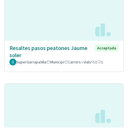
Resaltes pasos peatones Jaume
Acceptada
soler
SuperGarrapatilla
Municipi
Carrers i Vials
1
1