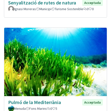
Senyalització de rutes de natura
Acceptada
Ignasi Moreras
Municipi
Turisme Sostenible
0
0
Pulmó de la Mediterrània
Acceptada
Menuda
Fons Marins
0
5