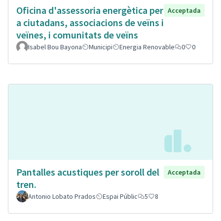
Oficina d'assessoria energètica per
Acceptada
a ciutadans, associacions de veïns i
veïnes, i comunitats de veïns
Isabel Bou Bayona
Municipi
Energia Renovable
0
0
Pantalles acustiques per soroll del
Acceptada
tren.
Antonio Lobato Prados
Espai Públic
5
8