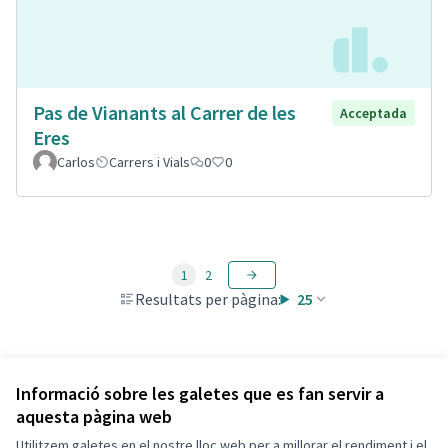
Pas de Vianants al Carrer de les
Acceptada
Eres
Carlos
Carrers i Vials
0
0
1
2
Resultats per pàgina:
25
Veure totes les propostes retirades
Informació sobre les galetes que es fan servir a
aquesta pàgina web
Utilitzem galetes en el nostre lloc web per a millorar el rendiment i el