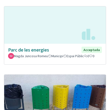
Parc de les energies
Acceptada
Magda Juncosa Romeu
Municipi
Espai Públic
0
0