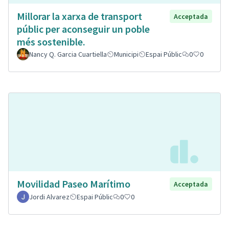
Millorar la xarxa de transport
Acceptada
públic per aconseguir un poble
més sostenible.
Nancy Q. Garcia Cuartiella
Municipi
Espai Públic
0
0
Movilidad Paseo Marítimo
Acceptada
Jordi Alvarez
Espai Públic
0
0