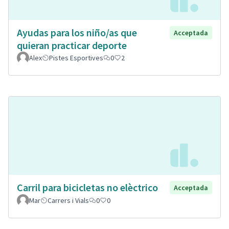
Ayudas para los niño/as que
Acceptada
quieran practicar deporte
Alex
Pistes Esportives
0
2
Carril para bicicletas no elèctrico
Acceptada
Mar
Carrers i Vials
0
0