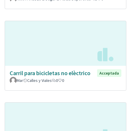
Carril para bicicletas no elèctrico
Acceptada
Mar
Calles y Viales
0
0