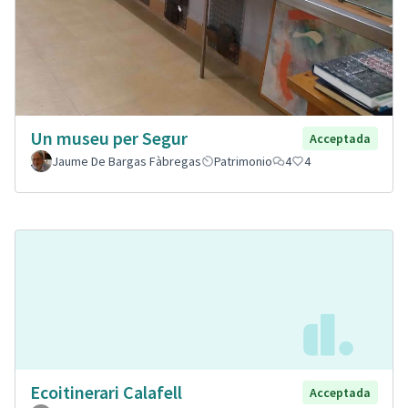
Un museu per Segur
Acceptada
Jaume De Bargas Fàbregas
Patrimonio
4
4
Ecoitinerari Calafell
Acceptada