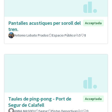
Pantalles acustiques per soroll del
Acceptada
tren.
Antonio Lobato Prados
Espacio Público
5
8
Taules de ping-pong - Port de
Acceptada
Segur de Calafell
ANNA MASDEU
Segur
Pistas Deportivas
1
0