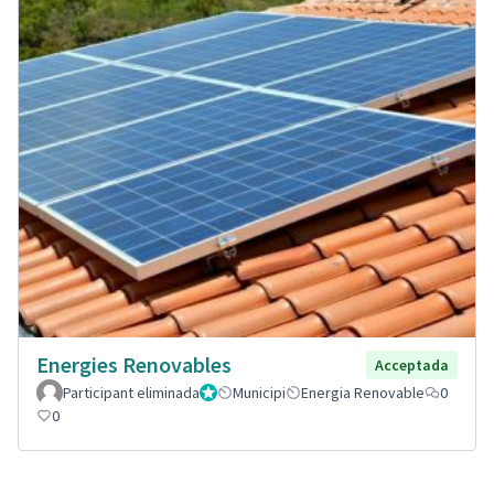
Energies Renovables
Acceptada
Participant eliminada
Administrador
Municipi
Energia Renovable
0
0