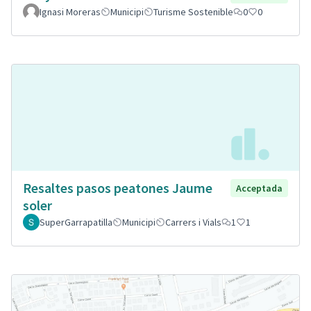
Ignasi Moreras
Municipi
Turisme Sostenible
0
0
Resaltes pasos peatones Jaume
Acceptada
soler
SuperGarrapatilla
Municipi
Carrers i Vials
1
1