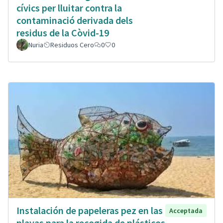
cívics per lluitar contra la
contaminació derivada dels
residus de la Còvid-19
Nuria
Residuos Cero
0
0
Instalación de papeleras pez en las
Acceptada
playas para la recogida de plásticos