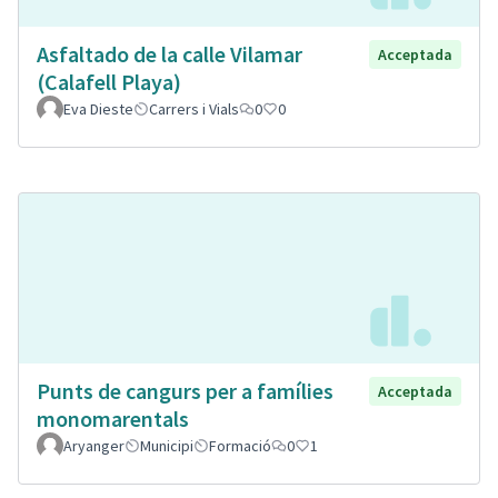
Asfaltado de la calle Vilamar
Acceptada
(Calafell Playa)
Eva Dieste
Carrers i Vials
0
0
Punts de cangurs per a famílies
Acceptada
monomarentals
Aryanger
Municipi
Formació
0
1