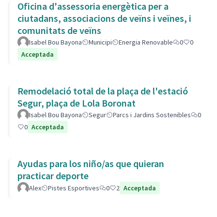
Oficina d'assessoria energètica per a
ciutadans, associacions de veïns i veïnes, i
comunitats de veïns
Isabel Bou Bayona
Municipi
Energia Renovable
0
0
Acceptada
Remodelació total de la plaça de l'estació
Segur, plaça de Lola Boronat
Isabel Bou Bayona
Segur
Parcs i Jardins Sostenibles
0
0
Acceptada
Ayudas para los niño/as que quieran
practicar deporte
Alex
Pistes Esportives
0
2
Acceptada