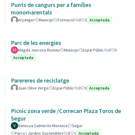
Punts de cangurs per a famílies
monomarentals
Aryanger
Municipi
Formació
0
1
Acceptada
Parc de les energies
Magda Juncosa Romeu
Municipi
Espai Públic
0
0
Acceptada
Parereres de reciclatge
Juan Olive Verge
Espai Públic
0
0
Acceptada
Picnic zona verde /Correcan Plaza Toros de
Segur
Vanessa Salmerón Montava
Segur
Parcs i Jardins Sostenibles
0
1
Acceptada