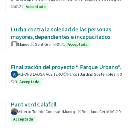
0
1
Acceptada
Lucha contra la soledad de las personas
mayores,dependientes e incapacitados
Manuel
Gent Gran
0
1
Acceptada
Finalización del proyecto “ Parque Urbano”.
ALFONS LAOSA ACEITERO
Parcs i Jardins Sostenibles
0
3
Acceptada
Punt verd Calafell
Alberto Toledo Conesa
Municipi
Residuos Cero
0
0
Acceptada