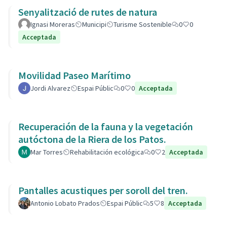
Senyalització de rutes de natura
Ignasi Moreras
Municipi
Turisme Sostenible
0
0
Acceptada
Movilidad Paseo Marítimo
Jordi Alvarez
Espai Públic
0
0
Acceptada
Recuperación de la fauna y la vegetación
autóctona de la Riera de los Patos.
Mar Torres
Rehabilitación ecológica
0
2
Acceptada
Pantalles acustiques per soroll del tren.
Antonio Lobato Prados
Espai Públic
5
8
Acceptada