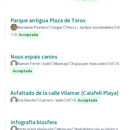
Parque antigua Plaza de Toros
Marianne Peeters
Segur
Parcs i Jardins Sostenibles
0
0
Acceptada
Nous espais canins
Ramon Ferré i Solé
Municipi
Espai per mascotes
0
0
Acceptada
Asfaltado de la calle Vilamar (Calafell Playa)
Eva Dieste
Carrers i Vials
0
0
Acceptada
Infografia biosfera
Participant eliminada
Municipi
Rehabilitación ecológica