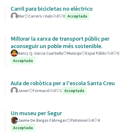
Carril para bicicletas no elèctrico
Mar
Carrers i Vials
0
0
Acceptada
Millorar la xarxa de transport públic per
aconseguir un poble més sostenible.
Nancy Q. Garcia Cuartiella
Municipi
Espai Públic
0
0
Acceptada
Aula de robòtica per a l'escola Santa Creu
Javier
Formació
0
1
Acceptada
Un museu per Segur
Jaume De Bargas Fàbregas
Patrimoni
4
4
Acceptada