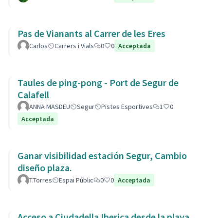
Pas de Vianants al Carrer de les Eres
Carlos
Carrers i Vials
0
0
Acceptada
Taules de ping-pong - Port de Segur de
Calafell
ANNA MASDEU
Segur
Pistes Esportives
1
0
Acceptada
Ganar visibilidad estación Segur, Cambio
diseño plaza.
T.Torres
Espai Públic
0
0
Acceptada
Acceso a Ciudadella Iberica desde la playa.