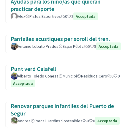
Ayudas para los niño/as que quieran
practicar deporte
Alex
Pistes Esportives
0
2
Acceptada
Pantalles acustiques per soroll del tren.
Antonio Lobato Prados
Espai Públic
5
8
Acceptada
Punt verd Calafell
Alberto Toledo Conesa
Municipi
Residuos Cero
0
0
Acceptada
Renovar parques infantiles del Puerto de
Segur
Andrea
Parcs i Jardins Sostenibles
0
0
Acceptada