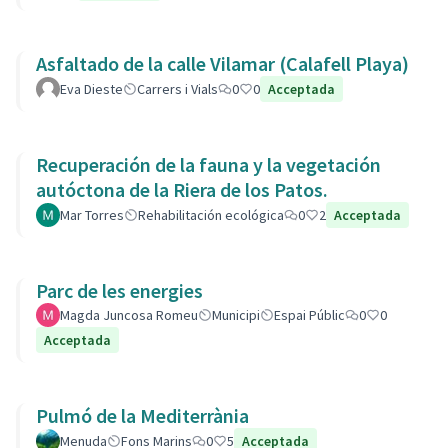
Asfaltado de la calle Vilamar (Calafell Playa)
Eva Dieste
Carrers i Vials
0
0
Acceptada
Recuperación de la fauna y la vegetación
autóctona de la Riera de los Patos.
Mar Torres
Rehabilitación ecológica
0
2
Acceptada
Parc de les energies
Magda Juncosa Romeu
Municipi
Espai Públic
0
0
Acceptada
Pulmó de la Mediterrània
Menuda
Fons Marins
0
5
Acceptada