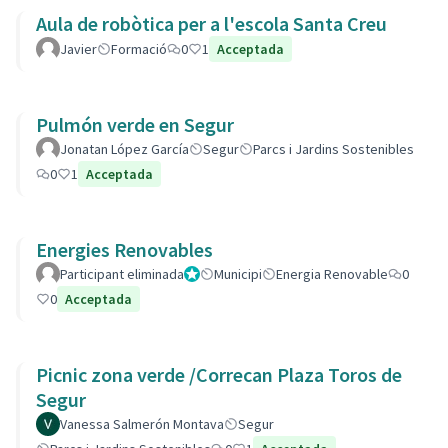
Aula de robòtica per a l'escola Santa Creu
Javier
Formació
0
1
Acceptada
Pulmón verde en Segur
Jonatan López García
Segur
Parcs i Jardins Sostenibles
0
1
Acceptada
Energies Renovables
Participant eliminada
Administrador
Municipi
Energia Renovable
0
0
Acceptada
Picnic zona verde /Correcan Plaza Toros de
Segur
Vanessa Salmerón Montava
Segur