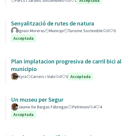
Parcs i Jardins Sostenibles
0
1
Acceptada
Senyalització de rutes de natura
Ignasi Moreras
Municipi
Turisme Sostenible
0
0
Acceptada
Plan implatacion progresiva de carril bici al
municipio
Kyra
Carrers i Vials
0
0
Acceptada
Un museu per Segur
Jaume De Bargas Fàbregas
Patrimoni
4
4
Acceptada