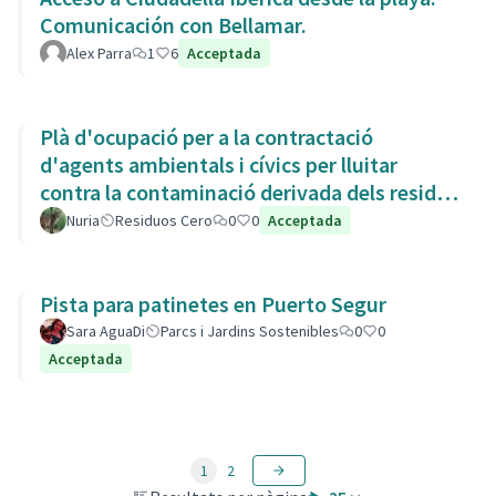
Comunicación con Bellamar.
Alex Parra
1
6
Acceptada
Plà d'ocupació per a la contractació
d'agents ambientals i cívics per lluitar
contra la contaminació derivada dels residus
de la Còvid-19
Nuria
Residuos Cero
0
0
Acceptada
Pista para patinetes en Puerto Segur
Sara AguaDi
Parcs i Jardins Sostenibles
0
0
Acceptada
1
2