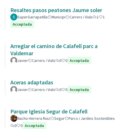
Resaltes pasos peatones Jaume soler
SuperGarrapatilla
Municipi
Carrers i Vials
1
1
Acceptada
Arreglar el camino de Calafell parc a
Valdemar
Javier
Carrers i Vials
0
0
Acceptada
Aceras adaptadas
Javier
Carrers i Vials
0
0
Acceptada
Parque Iglesia Segur de Calafell
Nacho Herrera Ruiz
Segur
Parcs i Jardins Sostenibles
0
0
Acceptada