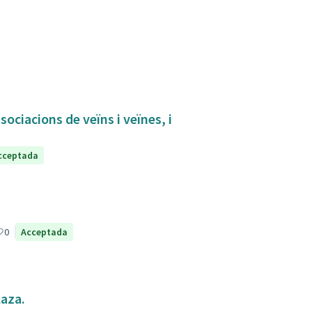
sociacions de veïns i veïnes, i
cceptada
0
Acceptada
laza.