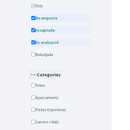
Tots
No resposta
Acceptada
En avaluació
Rebutjada
~ Categories
Totes
Aparcaments
Pistes Esportives
Carrers i Vials