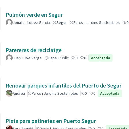
Pulmón verde en Segur
Jonatan López García
Segur
Parcs i Jardins Sostenibles
0
Parereres de reciclatge
Juan Olive Verge
Espai Públic
0
0
Acceptada
Renovar parques infantiles del Puerto de Segur
Andrea
Parcs i Jardins Sostenibles
0
0
Acceptada
Pista para patinetes en Puerto Segur
Sara AguaDi
Parcs i Jardins Sostenibles
0
0
Acceptada