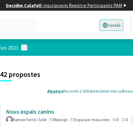
Decidim Calafell
-
Inscripcions Registre Participants PAM
Català
Triar la llengua
E
Menú d'usuari
tius 2021
/
 el mapa
t element és un mapa que presenta els components d'aquesta pàgina
6
42 propostes
Aleatori
Recent
A-Z (Alfabètic)
Amb més adhesio
Nous espais canins
Ramon Ferré i Solé
Municipi
Espai per mascotes
0
0