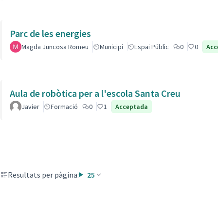
Parc de les energies
Magda Juncosa Romeu
Municipi
Espai Públic
0
0
Acc
Aula de robòtica per a l'escola Santa Creu
Javier
Formació
0
1
Acceptada
Resultats per pàgina:
25