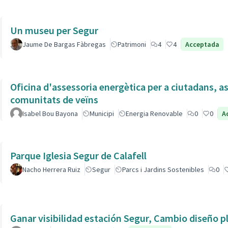
Un museu per Segur
Jaume De Bargas Fàbregas
Patrimoni
4
4
Acceptada
Oficina d'assessoria energètica per a ciutadans, as
comunitats de veïns
Isabel Bou Bayona
Municipi
Energia Renovable
0
0
A
Parque Iglesia Segur de Calafell
Nacho Herrera Ruiz
Segur
Parcs i Jardins Sostenibles
0
Ganar visibilidad estación Segur, Cambio diseño p