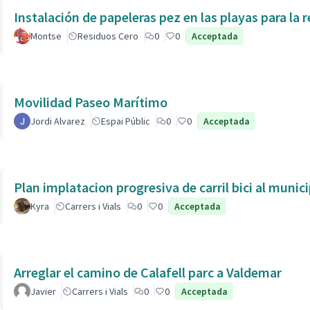
Instalación de papeleras pez en las playas para la r
Montse
Residuos Cero
0
0
Acceptada
Movilidad Paseo Marítimo
Jordi Alvarez
Espai Públic
0
0
Acceptada
Plan implatacion progresiva de carril bici al munic
Kyra
Carrers i Vials
0
0
Acceptada
Arreglar el camino de Calafell parc a Valdemar
Javier
Carrers i Vials
0
0
Acceptada