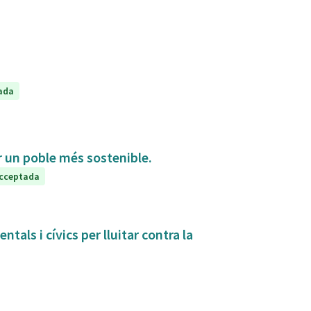
ada
ir un poble més sostenible.
cceptada
tals i cívics per lluitar contra la