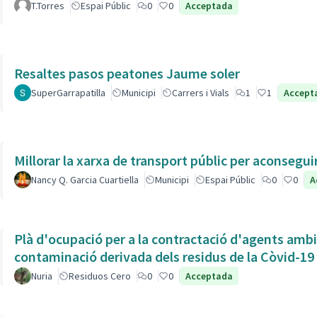
T.Torres
Espai Públic
0
0
Acceptada
Resaltes pasos peatones Jaume soler
SuperGarrapatilla
Municipi
Carrers i Vials
1
1
Accept
Millorar la xarxa de transport públic per aconsegu
Nancy Q. Garcia Cuartiella
Municipi
Espai Públic
0
0
A
Plà d'ocupació per a la contractació d'agents ambien
contaminació derivada dels residus de la Còvid-19
Nuria
Residuos Cero
0
0
Acceptada