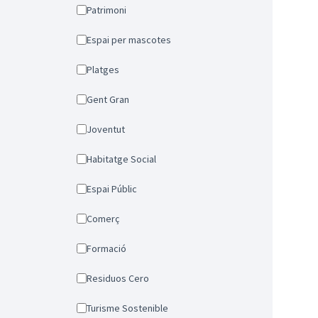
Patrimoni
Espai per mascotes
Platges
Gent Gran
Joventut
Habitatge Social
Espai Públic
Comerç
Formació
Residuos Cero
Turisme Sostenible