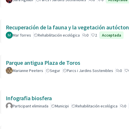
Recuperación de la fauna y la vegetación autóctona
Mar Torres
Rehabilitación ecológica
0
2
Acceptada
Parque antigua Plaza de Toros
Marianne Peeters
Segur
Parcs i Jardins Sostenibles
0
Infografia biosfera
Participant eliminada
Municipi
Rehabilitación ecológica
0