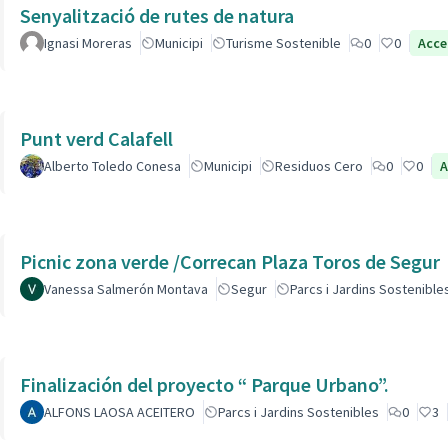
Senyalització de rutes de natura
Ignasi Moreras
Municipi
Turisme Sostenible
0
0
Acce
Punt verd Calafell
Alberto Toledo Conesa
Municipi
Residuos Cero
0
0
A
Picnic zona verde /Correcan Plaza Toros de Segur
Vanessa Salmerón Montava
Segur
Parcs i Jardins Sostenible
Finalización del proyecto “ Parque Urbano”.
ALFONS LAOSA ACEITERO
Parcs i Jardins Sostenibles
0
3