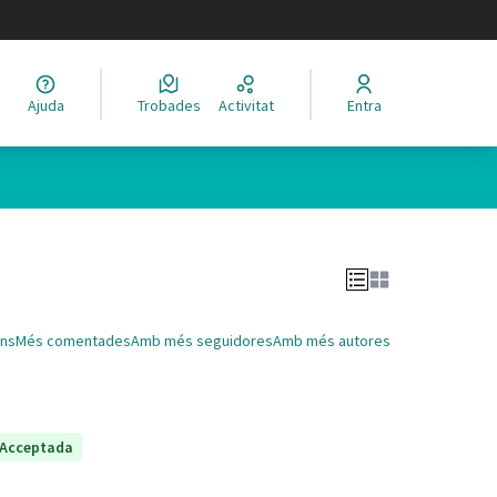
legir el idioma
Ajuda
Trobades
Activitat
Entra
Leaflet
|
©
HERE maps
 com a punts al mapa. L'element es pot fer servir amb un lector 
ns
Més comentades
Amb més seguidores
Amb més autores
Acceptada