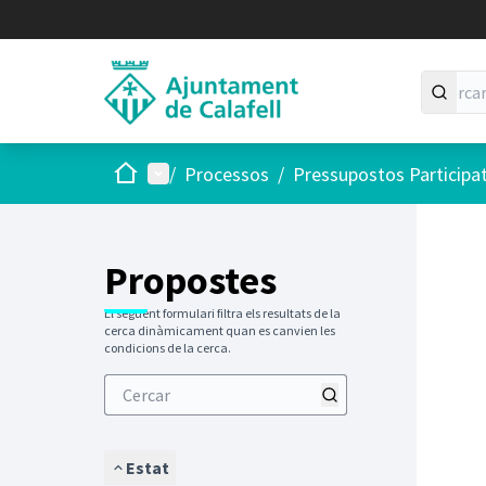
Inici
Menú principal
/
Processos
/
Pressupostos Participa
Saltar
El següen
+
−
Propostes
El següent formulari filtra els resultats de la
cerca dinàmicament quan es canvien les
condicions de la cerca.
Estat