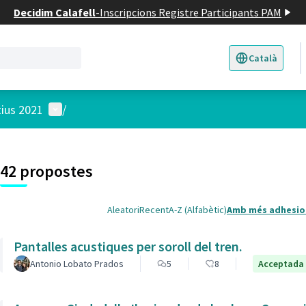
Decidim Calafell
-
Inscripcions Registre Participants PAM
Català
Triar la llengua
E
Menú d'usuari
tius 2021
/
 el mapa
3
t element és un mapa que presenta els components d'aquesta pàgina
42 propostes
Aleatori
Recent
A-Z (Alfabètic)
Amb més adhesio
Pantalles acustiques per soroll del tren.
Antonio Lobato Prados
5
8
Acceptada