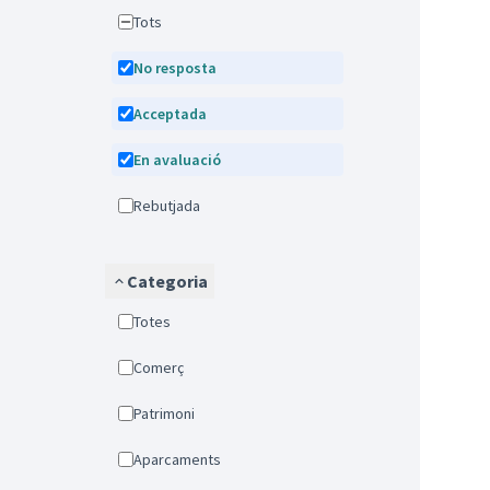
Tots
No resposta
Acceptada
En avaluació
Rebutjada
Categoria
Totes
Comerç
Patrimoni
Aparcaments