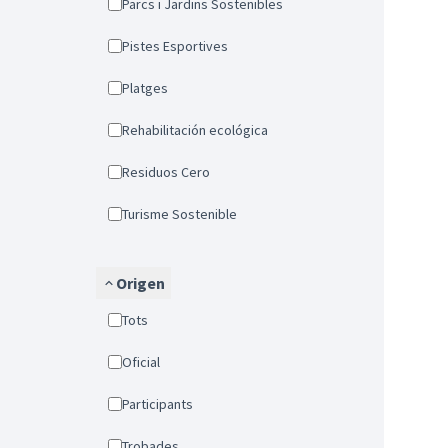
Parcs i Jardins Sostenibles
Pistes Esportives
Platges
Rehabilitación ecológica
Residuos Cero
Turisme Sostenible
Origen
Tots
Oficial
Participants
Trobades