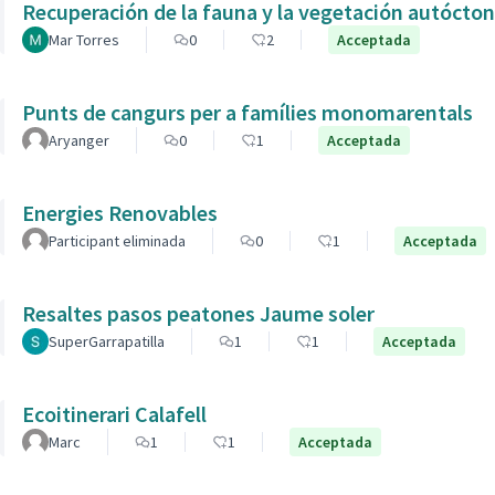
Recuperación de la fauna y la vegetación autóctona
Mar Torres
0
2
Acceptada
Punts de cangurs per a famílies monomarentals
Aryanger
0
1
Acceptada
Energies Renovables
Participant eliminada
0
1
Acceptada
Resaltes pasos peatones Jaume soler
SuperGarrapatilla
1
1
Acceptada
Ecoitinerari Calafell
Marc
1
1
Acceptada