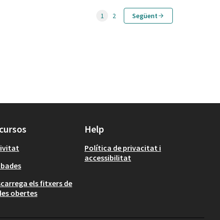
1
2
Següent
cursos
Help
ivitat
Política de privacitat i
accessibilitat
obades
carrega els fitxers de
es obertes