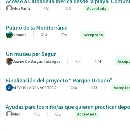
Acceso a Ciudadella Iberica desde la playa. Comun
Alex Parra
1
6
Acceptada
Pulmó de la Mediterrània
Menuda
0
5
Acceptada
Un museu per Segur
Jaume De Bargas Fàbregas
4
4
Accep
Finalización del proyecto “ Parque Urbano”.
ALFONS LAOSA ACEITERO
0
3
Accepta
Ayudas para los niño/as que quieran practicar dep
Alex
0
2
Acceptada