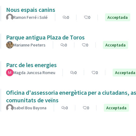
Nous espais canins
Ramon Ferré i Solé
0
0
Acceptada
Parque antigua Plaza de Toros
Marianne Peeters
0
0
Acceptada
Parc de les energies
Magda Juncosa Romeu
0
0
Acceptada
Oficina d'assessoria energètica per a ciutadans, as
comunitats de veïns
Isabel Bou Bayona
0
0
Acceptada