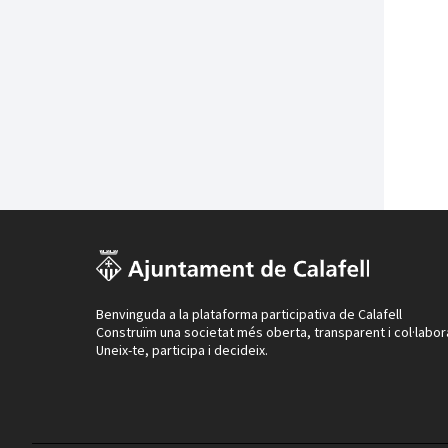
Benvinguda a la plataforma participativa de Calafell
Construïm una societat més oberta, transparent i col·labor
Uneix-te, participa i decideix.