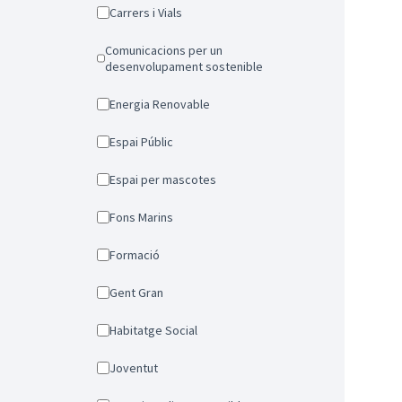
Carrers i Vials
Comunicacions per un
desenvolupament sostenible
Energia Renovable
Espai Públic
Espai per mascotes
Fons Marins
Formació
Gent Gran
Habitatge Social
Joventut