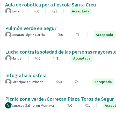
Aula de robòtica per a l'escola Santa Creu
Javier
0
1
Acceptada
Pulmón verde en Segur
Jonatan López García
0
1
Acceptada
Lucha contra la soledad de las personas mayores,
Manuel
0
1
Acceptada
Infografia biosfera
Participant eliminada
0
1
Acceptada
Picnic zona verde /Correcan Plaza Toros de Segur
Vanessa Salmerón Montava
0
1
Accep