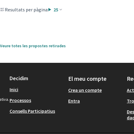
Resultats per pàgina:
25
Veure totes les propostes retirades
Decidim
El meu compte
Re
Inici
Crea un compte
Act
ativa.
Processos
Entra
Tr
Consells Participatius
Des
dad