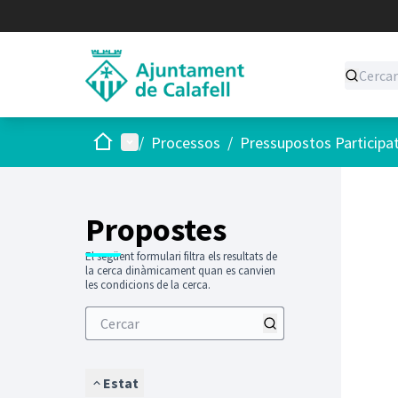
Inici
Menú principal
/
Processos
/
Pressupostos Participa
Saltar
El següen
+
−
Propostes
El següent formulari filtra els resultats de
la cerca dinàmicament quan es canvien
les condicions de la cerca.
Estat