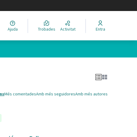
legir el idioma
Ajuda
Trobades
Activitat
Entra
Leaflet
|
©
HERE maps
 com a punts al mapa. L'element es pot fer servir amb un lector 
ns
Més comentades
Amb més seguidores
Amb més autores