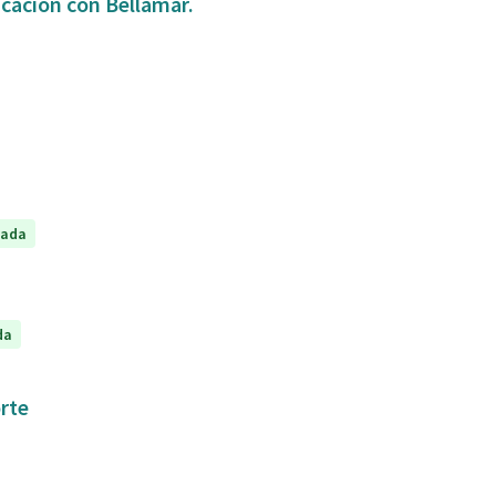
icación con Bellamar.
tada
da
orte