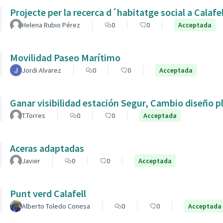
Projecte per la recerca d´habitatge social a Calafe
Helena Rubio Pérez
0
0
Acceptada
Movilidad Paseo Marítimo
Jordi Alvarez
0
0
Acceptada
Ganar visibilidad estación Segur, Cambio diseño p
T.Torres
0
0
Acceptada
Aceras adaptadas
Javier
0
0
Acceptada
Punt verd Calafell
Alberto Toledo Conesa
0
0
Acceptada