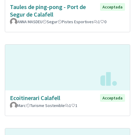
Taules de ping-pong - Port de
Acceptada
Segur de Calafell
ANNA MASDEU
Segur
Pistes Esportives
1
0
Ecoitinerari Calafell
Acceptada
Marc
Turisme Sostenible
1
1