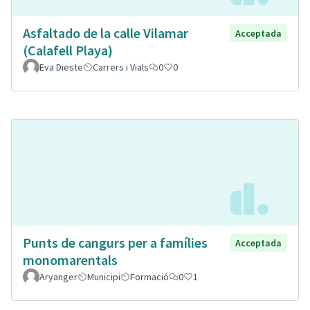
Asfaltado de la calle Vilamar
Acceptada
(Calafell Playa)
Eva Dieste
Carrers i Vials
0
0
Punts de cangurs per a famílies
Acceptada
monomarentals
Aryanger
Municipi
Formació
0
1