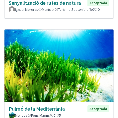
Senyalització de rutes de natura
Acceptada
Ignasi Moreras
Municipi
Turisme Sostenible
0
0
Pulmó de la Mediterrània
Acceptada
Menuda
Fons Marins
0
5