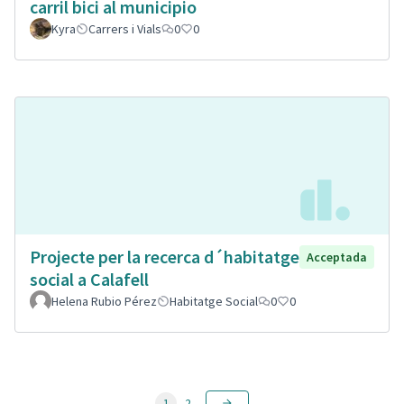
carril bici al municipio
Kyra
Carrers i Vials
0
0
Projecte per la recerca d´habitatge
Acceptada
social a Calafell
Helena Rubio Pérez
Habitatge Social
0
0
1
2