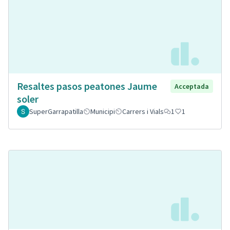
Resaltes pasos peatones Jaume
Acceptada
soler
SuperGarrapatilla
Municipi
Carrers i Vials
1
1