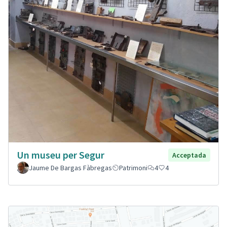
Un museu per Segur
Acceptada
Jaume De Bargas Fàbregas
Patrimoni
4
4