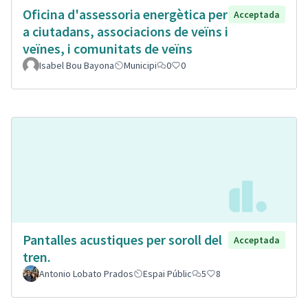
Oficina d'assessoria energètica per
Acceptada
a ciutadans, associacions de veïns i
veïnes, i comunitats de veïns
Isabel Bou Bayona
Municipi
0
0
Pantalles acustiques per soroll del
Acceptada
tren.
Antonio Lobato Prados
Espai Públic
5
8