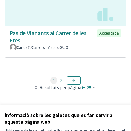
Pas de Vianants al Carrer de les
Acceptada
Eres
Carlos
Carrers i Vials
0
0
1
2
Resultats per pàgina:
25
Veure totes les propostes retirades
Informació sobre les galetes que es fan servir a
aquesta pàgina web
Utilitzem galetes en el nostre lloc web per a millorar el rendiment i el