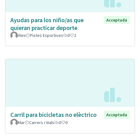
Ayudas para los niño/as que
Acceptada
quieran practicar deporte
Alex
Pistes Esportives
0
2
Carril para bicicletas no elèctrico
Acceptada
Mar
Carrers i Vials
0
0