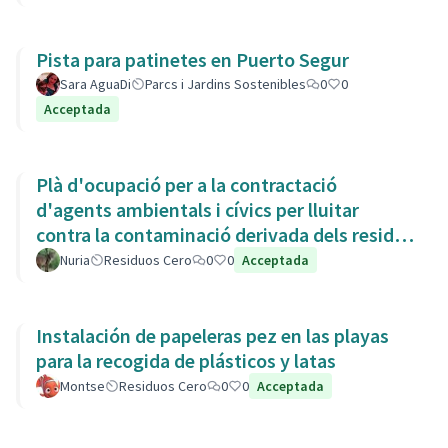
Pista para patinetes en Puerto Segur
Sara AguaDi
Parcs i Jardins Sostenibles
0
0
Acceptada
Plà d'ocupació per a la contractació
d'agents ambientals i cívics per lluitar
contra la contaminació derivada dels residus
de la Còvid-19
Nuria
Residuos Cero
0
0
Acceptada
Instalación de papeleras pez en las playas
para la recogida de plásticos y latas
Montse
Residuos Cero
0
0
Acceptada