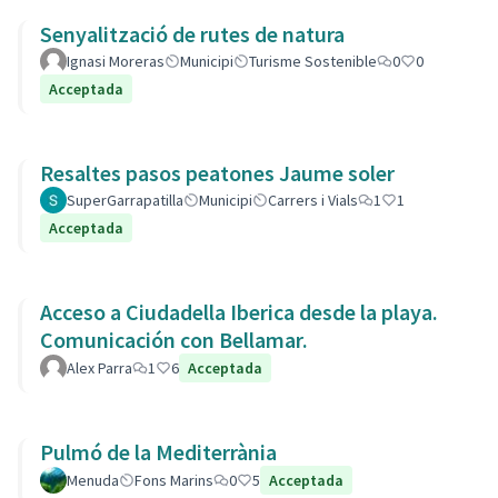
Senyalització de rutes de natura
Ignasi Moreras
Municipi
Turisme Sostenible
0
0
Acceptada
Resaltes pasos peatones Jaume soler
SuperGarrapatilla
Municipi
Carrers i Vials
1
1
Acceptada
Acceso a Ciudadella Iberica desde la playa.
Comunicación con Bellamar.
Alex Parra
1
6
Acceptada
Pulmó de la Mediterrània
Menuda
Fons Marins
0
5
Acceptada