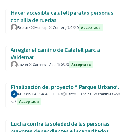
Hacer accesible calafell para las personas
con silla de ruedas
Beatriz
Municipi
Comerç
0
0
Acceptada
Arreglar el camino de Calafell parc a
Valdemar
Javier
Carrers i Vials
0
0
Acceptada
Finalización del proyecto “ Parque Urbano”.
ALFONS LAOSA ACEITERO
Parcs i Jardins Sostenibles
0
3
Acceptada
Lucha contra la soledad de las personas
mayores,dependientes e incapacitados