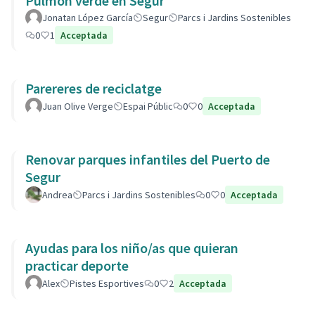
Pulmón verde en Segur
Jonatan López García
Segur
Parcs i Jardins Sostenibles
0
1
Acceptada
Parereres de reciclatge
Juan Olive Verge
Espai Públic
0
0
Acceptada
Renovar parques infantiles del Puerto de
Segur
Andrea
Parcs i Jardins Sostenibles
0
0
Acceptada
Ayudas para los niño/as que quieran
practicar deporte
Alex
Pistes Esportives
0
2
Acceptada