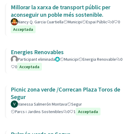
Millorar la xarxa de transport públic per
aconseguir un poble més sostenible.
Nancy Q. Garcia Cuartiella
Municipi
Espai Públic
0
0
Acceptada
Energies Renovables
Participant eliminada
Administrador
Municipi
Energia Renovable
0
0
Acceptada
Picnic zona verde /Correcan Plaza Toros de
Segur
Vanessa Salmerón Montava
Segur
Parcs i Jardins Sostenibles
0
1
Acceptada