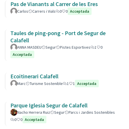
Pas de Vianants al Carrer de les Eres
Carlos
Carrers i Vials
0
0
Acceptada
Taules de ping-pong - Port de Segur de
Calafell
ANNA MASDEU
Segur
Pistes Esportives
1
0
Acceptada
Ecoitinerari Calafell
Marc
Turisme Sostenible
1
1
Acceptada
Parque Iglesia Segur de Calafell
Nacho Herrera Ruiz
Segur
Parcs i Jardins Sostenibles
0
0
Acceptada