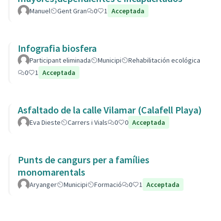
Manuel
Gent Gran
0
1
Acceptada
Infografia biosfera
Participant eliminada
Municipi
Rehabilitación ecológica
0
1
Acceptada
Asfaltado de la calle Vilamar (Calafell Playa)
Eva Dieste
Carrers i Vials
0
0
Acceptada
Punts de cangurs per a famílies
monomarentals
Aryanger
Municipi
Formació
0
1
Acceptada