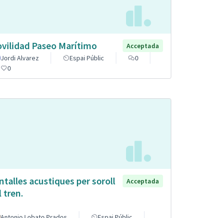
vilidad Paseo Marítimo
Acceptada
Jordi Alvarez
Espai Públic
0
0
ntalles acustiques per soroll
Acceptada
l tren.
Antonio Lobato Prados
Espai Públic