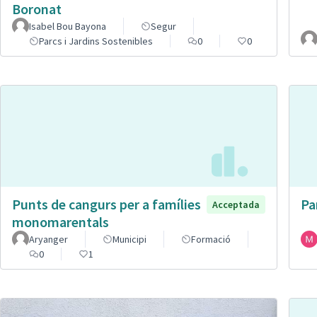
Boronat
Isabel Bou Bayona
Segur
Parcs i Jardins Sostenibles
0
0
Punts de cangurs per a famílies
Pa
Acceptada
monomarentals
Aryanger
Municipi
Formació
0
1