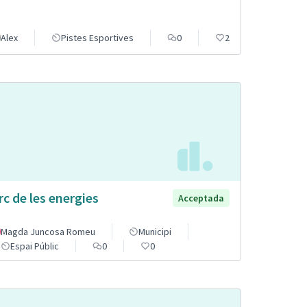
Alex
Pistes Esportives
0
2
rc de les energies
Acceptada
Magda Juncosa Romeu
Municipi
Espai Públic
0
0