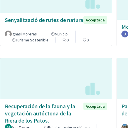
Senyalització de rutes de natura
Acceptada
Mo
Ignasi Moreras
Municipi
Turisme Sostenible
0
0
Recuperación de la fauna y la
Pa
Acceptada
vegetación autóctona de la
de
Riera de los Patos.
Mar Torres
Rehabilitación ecológica