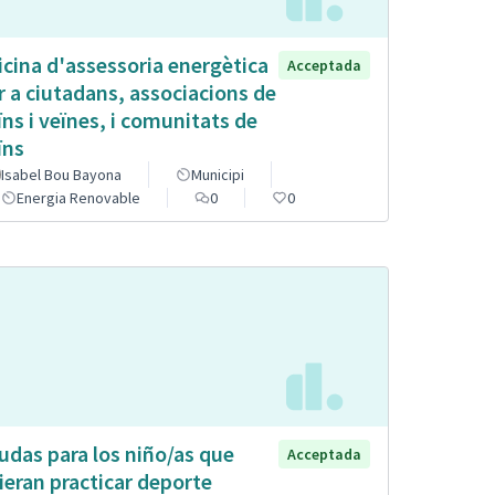
icina d'assessoria energètica
Acceptada
r a ciutadans, associacions de
ïns i veïnes, i comunitats de
ïns
Isabel Bou Bayona
Municipi
Energia Renovable
0
0
udas para los niño/as que
Acceptada
ieran practicar deporte