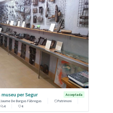
 museu per Segur
Acceptada
Jaume De Bargas Fàbregas
Patrimoni
4
4