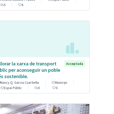
5
8
llorar la xarxa de transport
Acceptada
blic per aconseguir un poble
s sostenible.
Nancy Q. Garcia Cuartiella
Municipi
Espai Públic
0
0