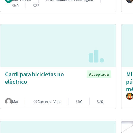
0
2
Carril para bicicletas no
Mi
Acceptada
elèctrico
pú
mé
Mar
Carrers i Vials
0
0