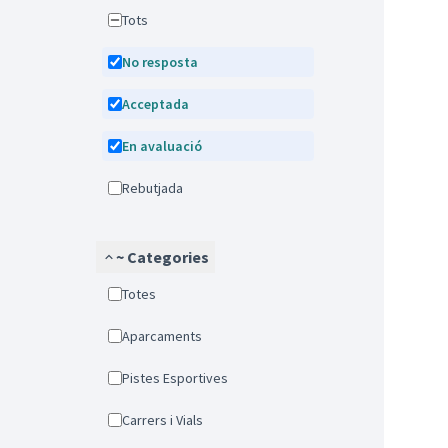
Tots
No resposta
Acceptada
En avaluació
Rebutjada
~ Categories
Totes
Aparcaments
Pistes Esportives
Carrers i Vials