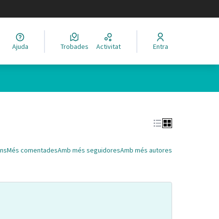
legir el idioma
Ajuda
Trobades
Activitat
Entra
Leaflet
|
©
HERE maps
 com a punts al mapa. L'element es pot fer servir amb un lector 
ns
Més comentades
Amb més seguidores
Amb més autores