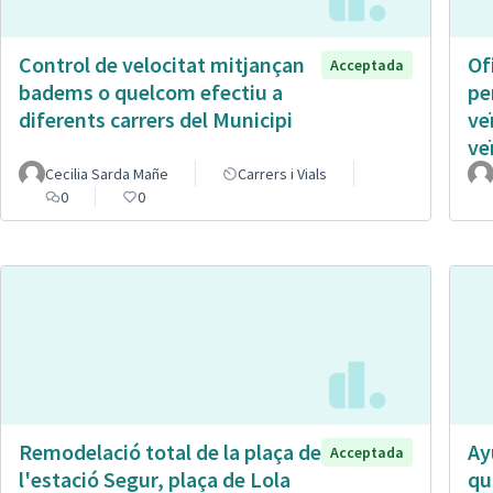
Control de velocitat mitjançan
Of
Acceptada
badems o quelcom efectiu a
pe
diferents carrers del Municipi
ve
ve
Cecilia Sarda Mañe
Carrers i Vials
0
0
Remodelació total de la plaça de
Ay
Acceptada
l'estació Segur, plaça de Lola
qu