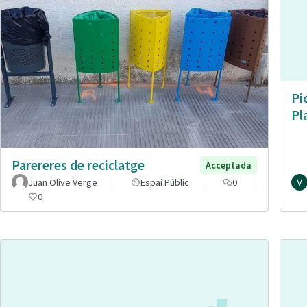
Pi
Pl
Parereres de reciclatge
Acceptada
Juan Olive Verge
Espai Públic
0
0