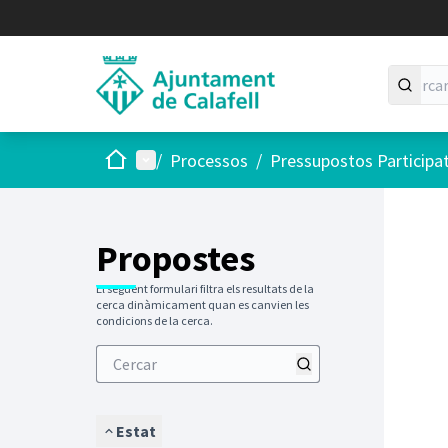
Inici
Menú principal
/
Processos
/
Pressupostos Participa
Saltar
El següen
+
−
Propostes
El següent formulari filtra els resultats de la
cerca dinàmicament quan es canvien les
condicions de la cerca.
Estat