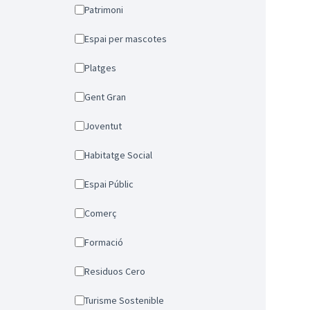
Patrimoni
Espai per mascotes
Platges
Gent Gran
Joventut
Habitatge Social
Espai Públic
Comerç
Formació
Residuos Cero
Turisme Sostenible