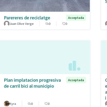
Parereres de reciclatge
Acceptada
Juan Olive Verge
0
0
Plan implatacion progresiva
Acceptada
de carril bici al municipio
Kyra
0
0