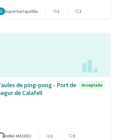
SuperGarrapatilla
1
1
Taules de ping-pong - Port de
Acceptada
Segur de Calafell
ANNA MASDEU
1
0