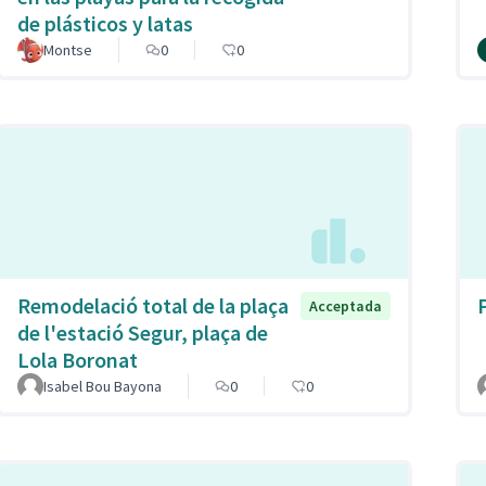
de plásticos y latas
Montse
0
0
Remodelació total de la plaça
Acceptada
de l'estació Segur, plaça de
Lola Boronat
Isabel Bou Bayona
0
0