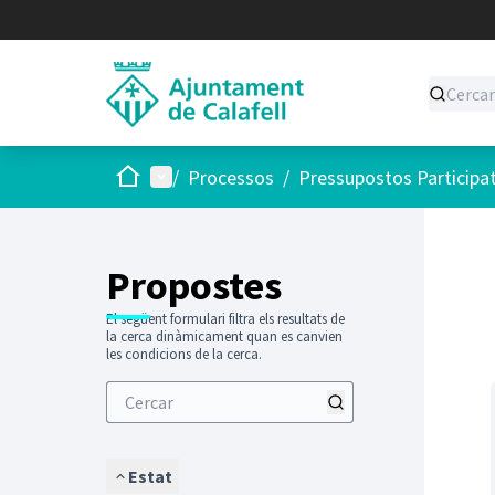
Inici
Menú principal
/
Processos
/
Pressupostos Participa
Saltar
El següen
+
−
Propostes
El següent formulari filtra els resultats de
la cerca dinàmicament quan es canvien
les condicions de la cerca.
Estat