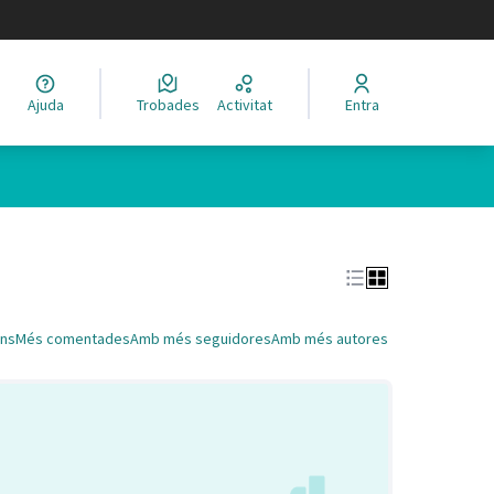
legir el idioma
Ajuda
Trobades
Activitat
Entra
Leaflet
|
©
HERE maps
 com a punts al mapa. L'element es pot fer servir amb un lector 
ns
Més comentades
Amb més seguidores
Amb més autores