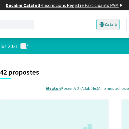
Decidim Calafell
-
Inscripcions Registre Participants PAM
Català
Triar la llengua
E
Menú d'usuari
tius 2021
/
 el mapa
t element és un mapa que presenta els components d'aquesta pàgina
4
42 propostes
Aleatori
Recent
A-Z (Alfabètic)
Amb més adhesio