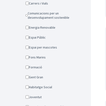
Carrers i Vials
Comunicacions per un
desenvolupament sostenible
Energia Renovable
Espai Públic
Espai per mascotes
Fons Marins
Formació
Gent Gran
Habitatge Social
Joventut