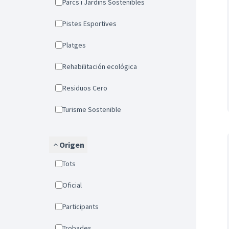
Parcs i Jardins Sostenibles
Pistes Esportives
Platges
Rehabilitación ecológica
Residuos Cero
Turisme Sostenible
Origen
Tots
Oficial
Participants
Trobades