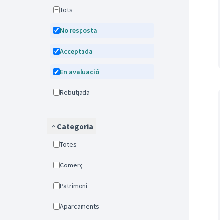
Tots
No resposta
Acceptada
En avaluació
Rebutjada
Categoria
Totes
Comerç
Patrimoni
Aparcaments