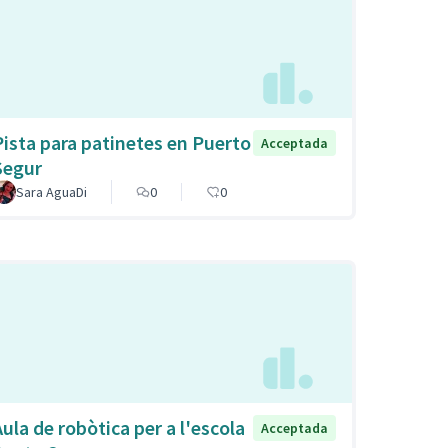
Pista para patinetes en Puerto
Acceptada
Segur
Sara AguaDi
0
0
Aula de robòtica per a l'escola
Acceptada