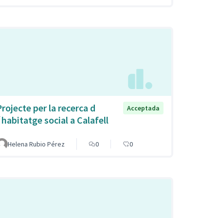
Projecte per la recerca d
Acceptada
´habitatge social a Calafell
Helena Rubio Pérez
0
0