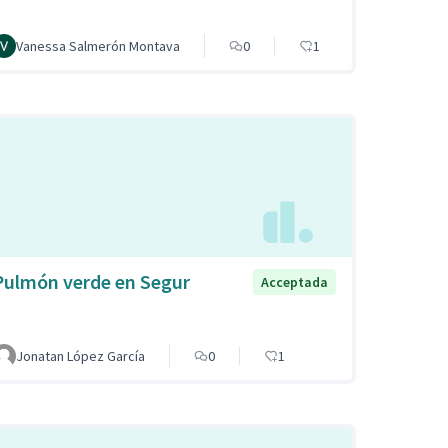
Vanessa Salmerón Montava
0
1
Pulmón verde en Segur
Acceptada
Jonatan López García
0
1