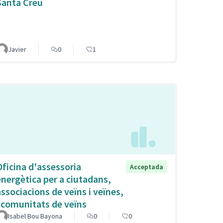
Santa Creu
Javier
0
1
Oficina d'assessoria
Acceptada
energètica per a ciutadans,
associacions de veïns i veïnes,
i comunitats de veïns
Isabel Bou Bayona
0
0