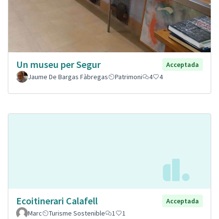
Un museu per Segur
Acceptada
Jaume De Bargas Fàbregas
Patrimoni
4
4
Ecoitinerari Calafell
Acceptada
Marc
Turisme Sostenible
1
1