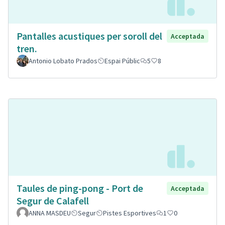
Pantalles acustiques per soroll del
Acceptada
tren.
Antonio Lobato Prados
Espai Públic
5
8
Taules de ping-pong - Port de
Acceptada
Segur de Calafell
ANNA MASDEU
Segur
Pistes Esportives
1
0