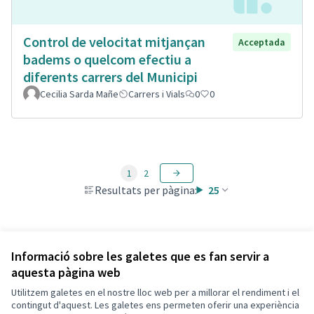
Control de velocitat mitjançan
Acceptada
badems o quelcom efectiu a
diferents carrers del Municipi
Cecilia Sarda Mañe
Carrers i Vials
0
0
1
2
Resultats per pàgina:
25
Veure totes les propostes retirades
Informació sobre les galetes que es fan servir a
aquesta pàgina web
Utilitzem galetes en el nostre lloc web per a millorar el rendiment i el
Termes i condicions d'ús
contingut d'aquest. Les galetes ens permeten oferir una experiència
Configuració de les galetes