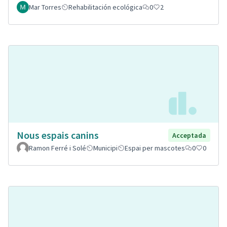
Mar Torres
Rehabilitación ecológica
0
2
Nous espais canins
Acceptada
Ramon Ferré i Solé
Municipi
Espai per mascotes
0
0