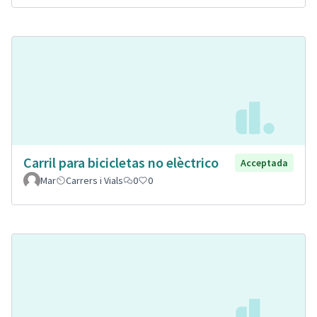
Carril para bicicletas no elèctrico
Acceptada
Mar
Carrers i Vials
0
0