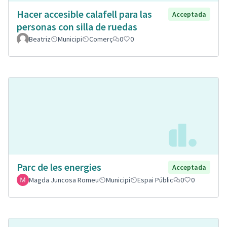
Hacer accesible calafell para las
Acceptada
personas con silla de ruedas
Beatriz
Municipi
Comerç
0
0
Parc de les energies
Acceptada
Magda Juncosa Romeu
Municipi
Espai Públic
0
0