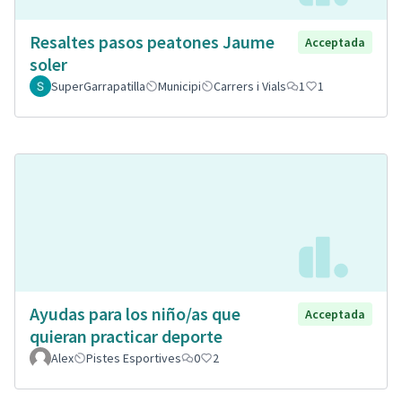
Resaltes pasos peatones Jaume
Acceptada
soler
SuperGarrapatilla
Municipi
Carrers i Vials
1
1
Ayudas para los niño/as que
Acceptada
quieran practicar deporte
Alex
Pistes Esportives
0
2