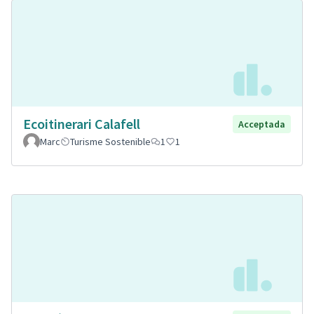
Ecoitinerari Calafell
Acceptada
Marc
Turisme Sostenible
1
1