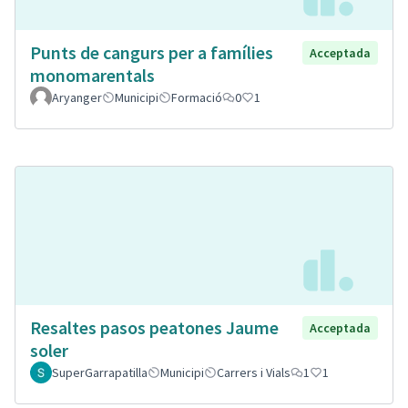
Punts de cangurs per a famílies
Acceptada
monomarentals
Aryanger
Municipi
Formació
0
1
Resaltes pasos peatones Jaume
Acceptada
soler
SuperGarrapatilla
Municipi
Carrers i Vials
1
1