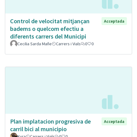
Control de velocitat mitjançan
Acceptada
badems o quelcom efectiu a
diferents carrers del Municipi
Cecilia Sarda Mañe
Carrers i Vials
0
0
Plan implatacion progresiva de
Acceptada
carril bici al municipio
Kyra
Carrers i Vials
0
0