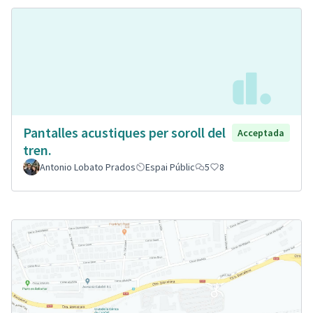
Pantalles acustiques per soroll del
Acceptada
tren.
Antonio Lobato Prados
Espai Públic
5
8