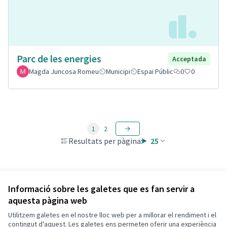
Parc de les energies
Acceptada
Magda Juncosa Romeu
Municipi
Espai Públic
0
0
1
2
Resultats per pàgina:
25
Veure totes les propostes retirades
Informació sobre les galetes que es fan servir a
aquesta pàgina web
Utilitzem galetes en el nostre lloc web per a millorar el rendiment i el
Termes i condicions d'ús
contingut d'aquest. Les galetes ens permeten oferir una experiència
Configuració de les galetes