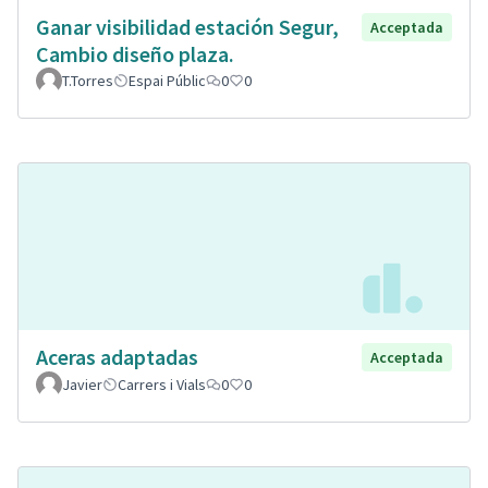
Ganar visibilidad estación Segur,
Acceptada
Cambio diseño plaza.
T.Torres
Espai Públic
0
0
Aceras adaptadas
Acceptada
Javier
Carrers i Vials
0
0