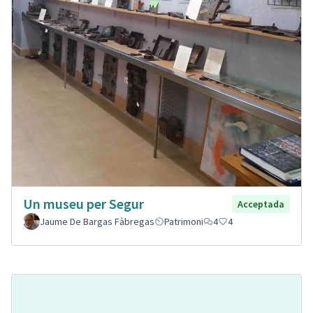
Un museu per Segur
Acceptada
Jaume De Bargas Fàbregas
Patrimoni
4
4