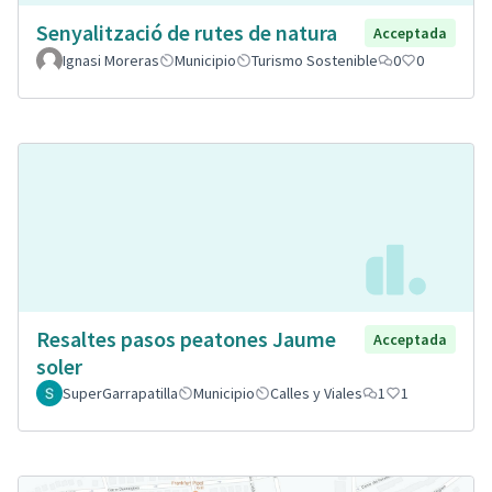
Senyalització de rutes de natura
Acceptada
Ignasi Moreras
Municipio
Turismo Sostenible
0
0
Resaltes pasos peatones Jaume
Acceptada
soler
SuperGarrapatilla
Municipio
Calles y Viales
1
1