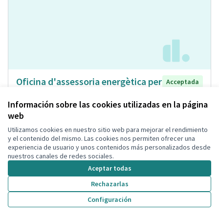
Oficina d'assessoria energètica per
Acceptada
a ciutadans, associacions de veïns i
Información sobre las cookies utilizadas en la página
veïnes, i comunitats de veïns
web
Isabel Bou Bayona
Municipio
Energia Renovable
0
0
Utilizamos cookies en nuestro sitio web para mejorar el rendimiento
y el contenido del mismo. Las cookies nos permiten ofrecer una
experiencia de usuario y unos contenidos más personalizados desde
nuestros canales de redes sociales.
Aceptar todas
Rechazarlas
Configuración