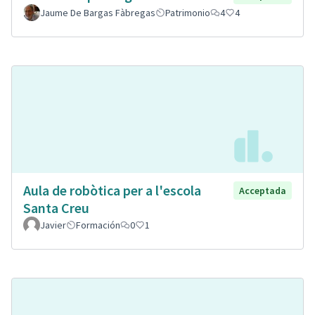
Jaume De Bargas Fàbregas
Patrimonio
4
4
Aula de robòtica per a l'escola
Acceptada
Santa Creu
Javier
Formación
0
1