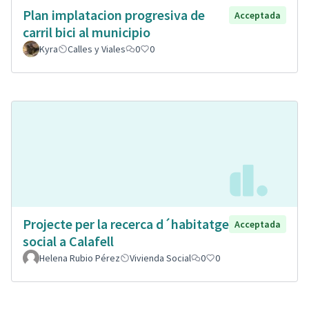
Plan implatacion progresiva de
Acceptada
carril bici al municipio
Kyra
Calles y Viales
0
0
Projecte per la recerca d´habitatge
Acceptada
social a Calafell
Helena Rubio Pérez
Vivienda Social
0
0