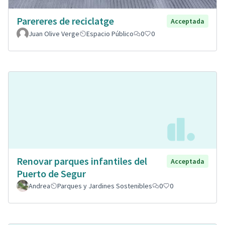
Parereres de reciclatge
Acceptada
Juan Olive Verge
Espacio Público
0
0
Renovar parques infantiles del
Acceptada
Puerto de Segur
Andrea
Parques y Jardines Sostenibles
0
0