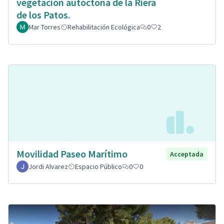
vegetación autóctona de la Riera
de los Patos.
Mar Torres
Rehabilitación Ecológica
0
2
Movilidad Paseo Marítimo
Acceptada
Jordi Alvarez
Espacio Público
0
0