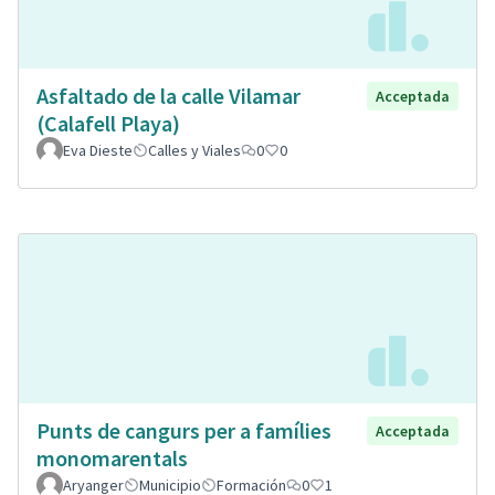
Asfaltado de la calle Vilamar
Acceptada
(Calafell Playa)
Eva Dieste
Calles y Viales
0
0
Punts de cangurs per a famílies
Acceptada
monomarentals
Aryanger
Municipio
Formación
0
1