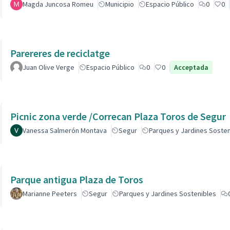
Magda Juncosa Romeu
Municipio
Espacio Público
0
0
Parereres de reciclatge
Juan Olive Verge
Espacio Público
0
0
Acceptada
Picnic zona verde /Correcan Plaza Toros de Segur
Vanessa Salmerón Montava
Segur
Parques y Jardines Sosten
Parque antigua Plaza de Toros
Marianne Peeters
Segur
Parques y Jardines Sostenibles