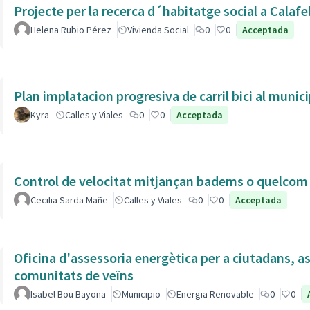
Projecte per la recerca d´habitatge social a Calafe
Helena Rubio Pérez
Vivienda Social
0
0
Acceptada
Plan implatacion progresiva de carril bici al munic
Kyra
Calles y Viales
0
0
Acceptada
Control de velocitat mitjançan badems o quelcom e
Cecilia Sarda Mañe
Calles y Viales
0
0
Acceptada
Oficina d'assessoria energètica per a ciutadans, as
comunitats de veïns
Isabel Bou Bayona
Municipio
Energia Renovable
0
0