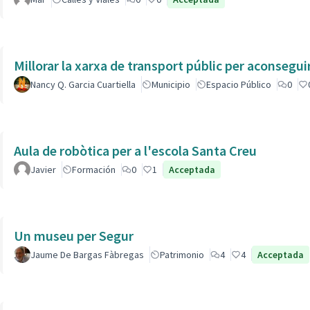
Millorar la xarxa de transport públic per aconsegu
Nancy Q. Garcia Cuartiella
Municipio
Espacio Público
0
Aula de robòtica per a l'escola Santa Creu
Javier
Formación
0
1
Acceptada
Un museu per Segur
Jaume De Bargas Fàbregas
Patrimonio
4
4
Acceptada