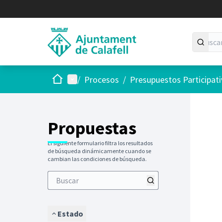
Inicio
Menú principal
/
Procesos
/
Presupuestos Participat
Saltar
El siguie
+
−
Propuestas
El siguiente formulario filtra los resultados
de búsqueda dinámicamente cuando se
cambian las condiciones de búsqueda.
Estado