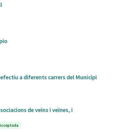
ll
ipio
fectiu a diferents carrers del Municipi
sociacions de veïns i veïnes, i
Acceptada