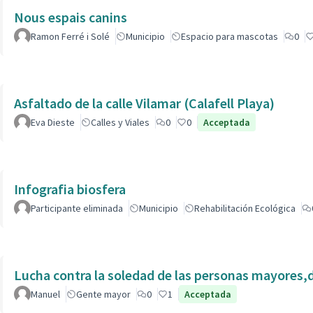
Nous espais canins
Ramon Ferré i Solé
Municipio
Espacio para mascotas
0
Asfaltado de la calle Vilamar (Calafell Playa)
Eva Dieste
Calles y Viales
0
0
Acceptada
Infografia biosfera
Participante eliminada
Municipio
Rehabilitación Ecológica
Lucha contra la soledad de las personas mayores,
Manuel
Gente mayor
0
1
Acceptada