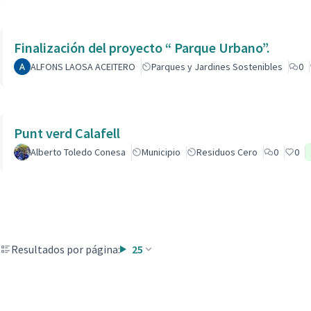
Finalización del proyecto “ Parque Urbano”.
ALFONS LAOSA ACEITERO
Parques y Jardines Sostenibles
0
Punt verd Calafell
Alberto Toledo Conesa
Municipio
Residuos Cero
0
0
Resultados por página:
25