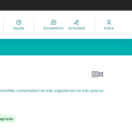
legir el idioma
Ayuda
Encuentros
Actividad
Entra
Leaflet
|
©
HERE maps
ina como puntos en el mapa. El elemento se puede utilizar con un 
iones
Más comentadas
Con más seguidoras
Con más autoras
ceptada