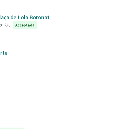
plaça de Lola Boronat
0
0
Acceptada
orte