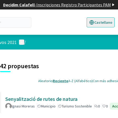
Decidim Calafell
-
Inscripciones Registro Participantes PAM
Castellano
Triar la llengua
E
Menú de usuario
ivos 2021
/
 el mapa
4
nte elemento es un mapa que presenta los componentes de esta pág
42 propuestas
Aleatorio
Reciente
A-Z (Alfabético)
Con más adhes
Senyalització de rutes de natura
Ignasi Moreras
Municipio
Turismo Sostenible
0
0
Ac