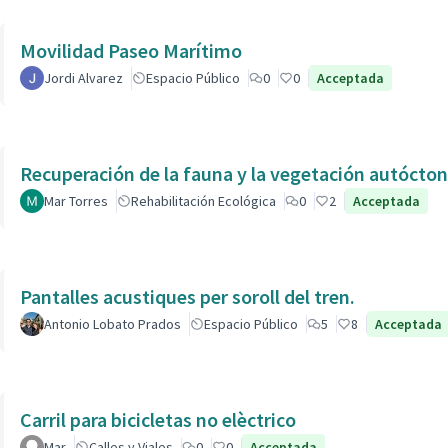
Movilidad Paseo Marítimo
Jordi Alvarez
Espacio Público
0
0
Acceptada
Recuperación de la fauna y la vegetación autóctona
Mar Torres
Rehabilitación Ecológica
0
2
Acceptada
Pantalles acustiques per soroll del tren.
Antonio Lobato Prados
Espacio Público
5
8
Acceptada
Carril para bicicletas no elèctrico
Mar
Calles y Viales
0
0
Acceptada