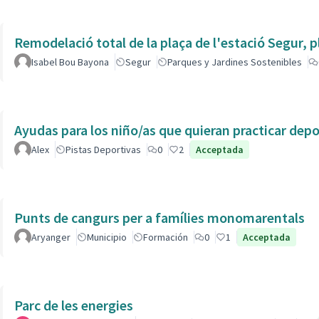
Remodelació total de la plaça de l'estació Segur, 
Isabel Bou Bayona
Segur
Parques y Jardines Sostenibles
Ayudas para los niño/as que quieran practicar dep
Alex
Pistas Deportivas
0
2
Acceptada
Punts de cangurs per a famílies monomarentals
Aryanger
Municipio
Formación
0
1
Acceptada
Parc de les energies