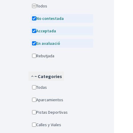
Todos
No contestada
Acceptada
En avaluació
Rebutjada
~ Categories
Todas
Aparcamientos
Pistas Deportivas
Calles y Viales