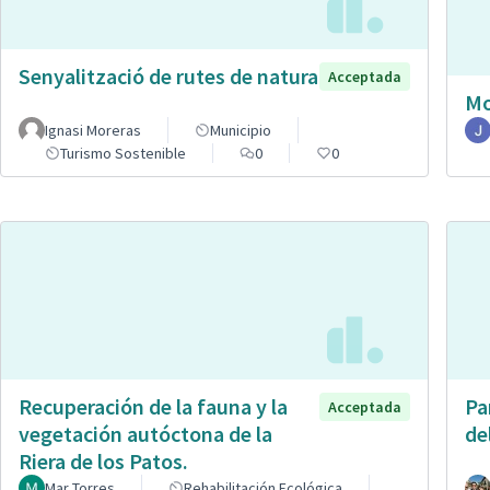
Senyalització de rutes de natura
Acceptada
Mo
Ignasi Moreras
Municipio
Turismo Sostenible
0
0
Recuperación de la fauna y la
Pa
Acceptada
vegetación autóctona de la
de
Riera de los Patos.
Mar Torres
Rehabilitación Ecológica