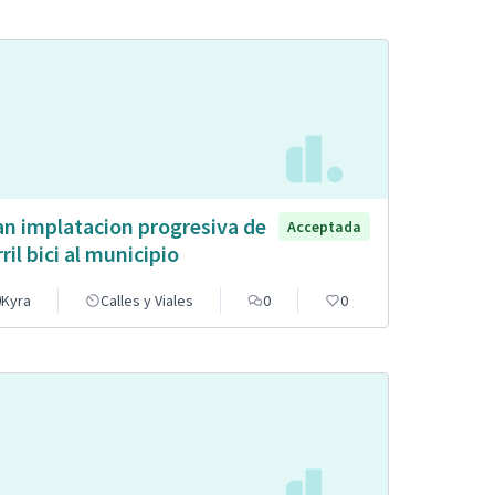
an implatacion progresiva de
Acceptada
rril bici al municipio
Kyra
Calles y Viales
0
0