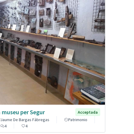
 museu per Segur
Acceptada
Jaume De Bargas Fàbregas
Patrimonio
4
4