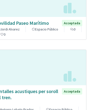
vilidad Paseo Marítimo
Acceptada
Jordi Alvarez
Espacio Público
0
0
ntalles acustiques per soroll
Acceptada
l tren.
Antonio Lobato Prados
Espacio Público