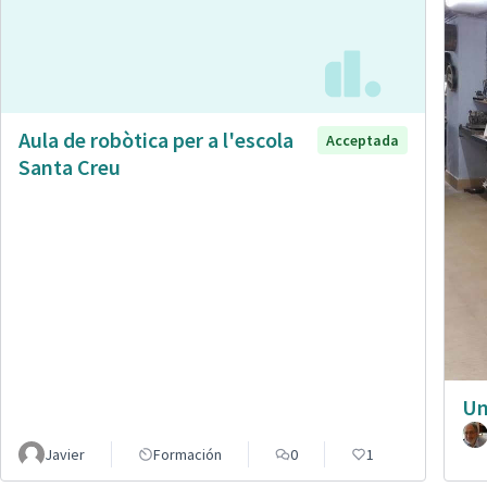
Aula de robòtica per a l'escola
Acceptada
Santa Creu
Un
Javier
Formación
0
1