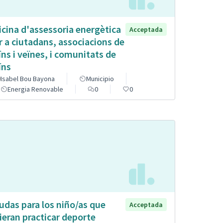
icina d'assessoria energètica
Acceptada
r a ciutadans, associacions de
ïns i veïnes, i comunitats de
ïns
Isabel Bou Bayona
Municipio
Energia Renovable
0
0
udas para los niño/as que
Acceptada
ieran practicar deporte