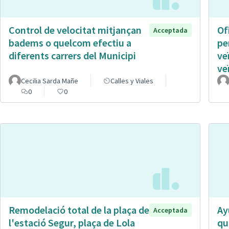
Control de velocitat mitjançan
Of
Acceptada
badems o quelcom efectiu a
pe
diferents carrers del Municipi
ve
ve
Cecilia Sarda Mañe
Calles y Viales
0
0
Remodelació total de la plaça de
Ay
Acceptada
l'estació Segur, plaça de Lola
qu