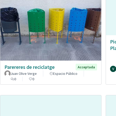
Pi
Pl
Parereres de reciclatge
Acceptada
Juan Olive Verge
Espacio Público
0
0