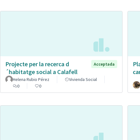
Projecte per la recerca d
Pl
Acceptada
´habitatge social a Calafell
ca
Helena Rubio Pérez
Vivienda Social
0
0