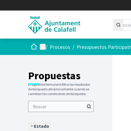
Inicio
Menú principal
/
Procesos
/
Presupuestos Participat
Saltar
El siguie
+
−
Propuestas
El siguiente formulario filtra los resultados
de búsqueda dinámicamente cuando se
cambian las condiciones de búsqueda.
Estado