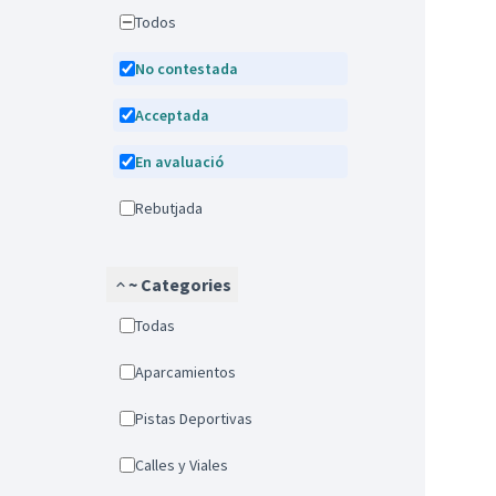
Todos
No contestada
Acceptada
En avaluació
Rebutjada
~ Categories
Todas
Aparcamientos
Pistas Deportivas
Calles y Viales