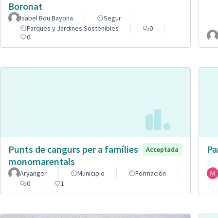
Boronat
Isabel Bou Bayona
Segur
Parques y Jardines Sostenibles
0
0
Punts de cangurs per a famílies
Pa
Acceptada
monomarentals
Aryanger
Municipio
Formación
0
1