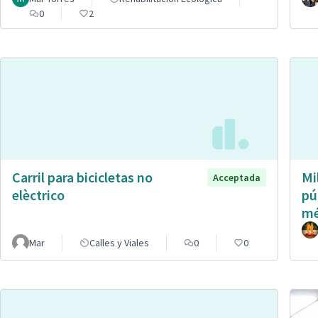
0
2
Carril para bicicletas no
Mi
Acceptada
elèctrico
pú
mé
Mar
Calles y Viales
0
0