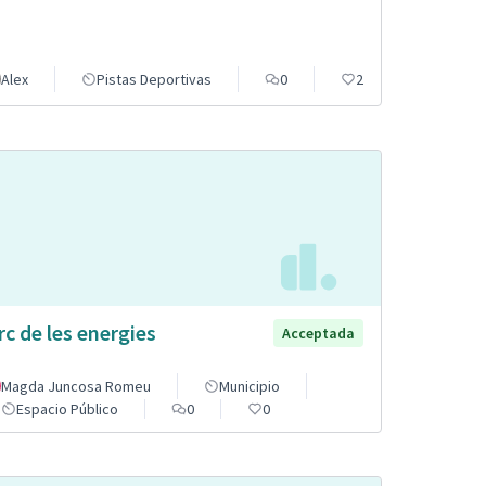
Alex
Pistas Deportivas
0
2
rc de les energies
Acceptada
Magda Juncosa Romeu
Municipio
Espacio Público
0
0