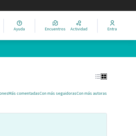
legir el idioma
Ayuda
Encuentros
Actividad
Entra
Leaflet
|
©
HERE maps
ina como puntos en el mapa. El elemento se puede utilizar con un 
iones
Más comentadas
Con más seguidoras
Con más autoras