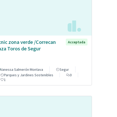
cnic zona verde /Correcan
Acceptada
aza Toros de Segur
Vanessa Salmerón Montava
Segur
Parques y Jardines Sostenibles
0
1