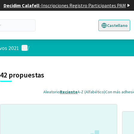
Decidim Calafell
-
Inscripciones Registro Participantes PAM
Castellano
Triar la llengua
E
Menú de usuario
ivos 2021
/
 el mapa
4
nte elemento es un mapa que presenta los componentes de esta pág
42 propuestas
Aleatorio
Reciente
A-Z (Alfabético)
Con más adhes