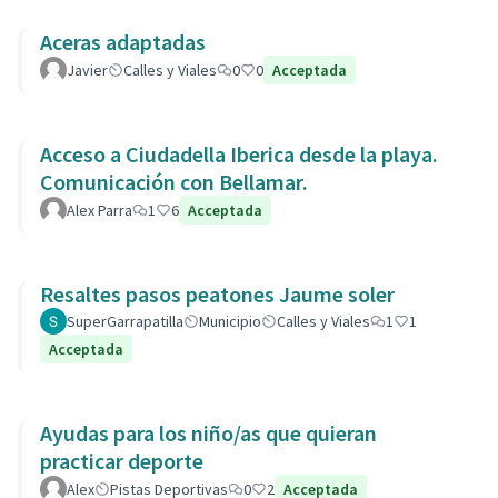
Aceras adaptadas
Javier
Calles y Viales
0
0
Acceptada
Acceso a Ciudadella Iberica desde la playa.
Comunicación con Bellamar.
Alex Parra
1
6
Acceptada
Resaltes pasos peatones Jaume soler
SuperGarrapatilla
Municipio
Calles y Viales
1
1
Acceptada
Ayudas para los niño/as que quieran
practicar deporte
Alex
Pistas Deportivas
0
2
Acceptada