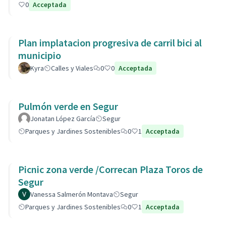
0
Acceptada
Plan implatacion progresiva de carril bici al
municipio
Kyra
Calles y Viales
0
0
Acceptada
Pulmón verde en Segur
Jonatan López García
Segur
Parques y Jardines Sostenibles
0
1
Acceptada
Picnic zona verde /Correcan Plaza Toros de
Segur
Vanessa Salmerón Montava
Segur
Parques y Jardines Sostenibles
0
1
Acceptada