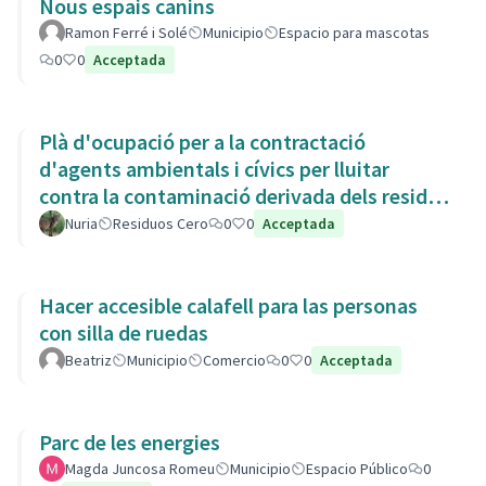
Nous espais canins
Ramon Ferré i Solé
Municipio
Espacio para mascotas
0
0
Acceptada
Plà d'ocupació per a la contractació
d'agents ambientals i cívics per lluitar
contra la contaminació derivada dels residus
de la Còvid-19
Nuria
Residuos Cero
0
0
Acceptada
Hacer accesible calafell para las personas
con silla de ruedas
Beatriz
Municipio
Comercio
0
0
Acceptada
Parc de les energies
Magda Juncosa Romeu
Municipio
Espacio Público
0