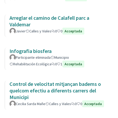
Arreglar el camino de Calafell parc a
Valdemar
Javier
Calles y Viales
0
0
Acceptada
Infografia biosfera
Participante eliminada
Municipio
Rehabilitación Ecológica
0
1
Acceptada
Control de velocitat mitjançan badems o
quelcom efectiu a diferents carrers del
Municipi
Cecilia Sarda Mañe
Calles y Viales
0
0
Acceptada