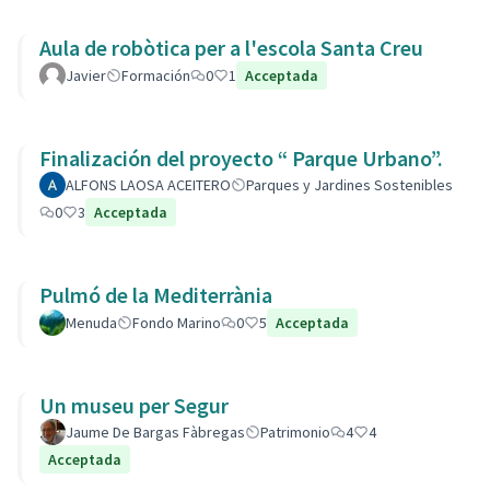
Aula de robòtica per a l'escola Santa Creu
Javier
Formación
0
1
Acceptada
Finalización del proyecto “ Parque Urbano”.
ALFONS LAOSA ACEITERO
Parques y Jardines Sostenibles
0
3
Acceptada
Pulmó de la Mediterrània
Menuda
Fondo Marino
0
5
Acceptada
Un museu per Segur
Jaume De Bargas Fàbregas
Patrimonio
4
4
Acceptada