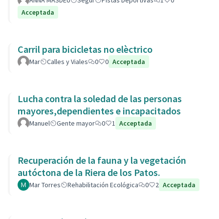
ANNA MASDEU
Segur
Pistas Deportivas
1
0
Acceptada
Carril para bicicletas no elèctrico
Mar
Calles y Viales
0
0
Acceptada
Lucha contra la soledad de las personas
mayores,dependientes e incapacitados
Manuel
Gente mayor
0
1
Acceptada
Recuperación de la fauna y la vegetación
autóctona de la Riera de los Patos.
Mar Torres
Rehabilitación Ecológica
0
2
Acceptada