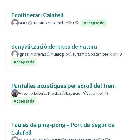
Ecoitinerari Calafell
Marc
Turismo Sostenible
1
1
Acceptada
Senyalització de rutes de natura
Ignasi Moreras
Municipio
Turismo Sostenible
0
0
Acceptada
Pantalles acustiques per soroll del tren.
Antonio Lobato Prados
Espacio Público
5
8
Acceptada
Taules de ping-pong - Port de Segur de
Calafell