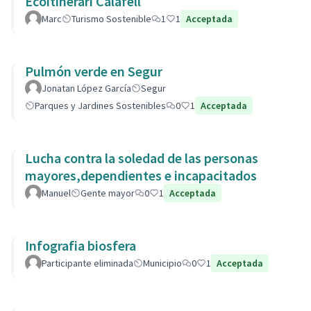
Ecoitinerari Calafell
Marc
Turismo Sostenible
1
1
Acceptada
Pulmón verde en Segur
Jonatan López García
Segur
Parques y Jardines Sostenibles
0
1
Acceptada
Lucha contra la soledad de las personas
mayores,dependientes e incapacitados
Manuel
Gente mayor
0
1
Acceptada
Infografia biosfera
Participante eliminada
Municipio
0
1
Acceptada