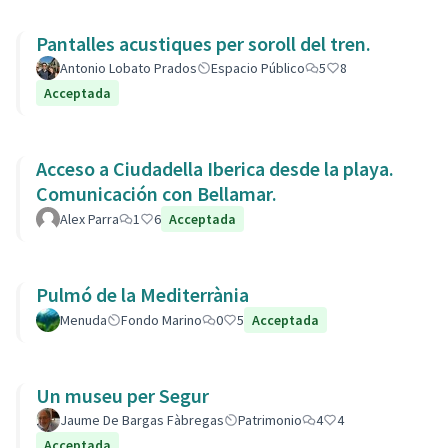
Pantalles acustiques per soroll del tren.
Antonio Lobato Prados
Espacio Público
5
8
Acceptada
Acceso a Ciudadella Iberica desde la playa.
Comunicación con Bellamar.
Alex Parra
1
6
Acceptada
Pulmó de la Mediterrània
Menuda
Fondo Marino
0
5
Acceptada
Un museu per Segur
Jaume De Bargas Fàbregas
Patrimonio
4
4
Acceptada