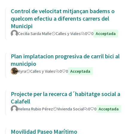
Control de velocitat mitjançan badems o
quelcom efectiu a diferents carrers del
Municipi
Cecilia Sarda Mañe
Calles y Viales
0
0
Acceptada
Plan implatacion progresiva de carril bici al
municipio
Kyra
Calles y Viales
0
0
Acceptada
Projecte per la recerca d´habitatge social a
Calafell
Helena Rubio Pérez
Vivienda Social
0
0
Acceptada
Movilidad Paseo Marítimo