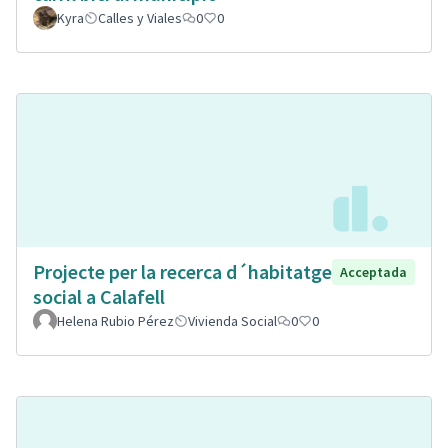
Kyra
Calles y Viales
0
0
Projecte per la recerca d´habitatge
Acceptada
social a Calafell
Helena Rubio Pérez
Vivienda Social
0
0