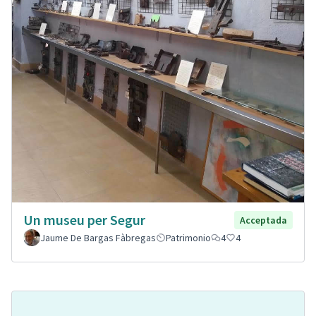
Un museu per Segur
Acceptada
Jaume De Bargas Fàbregas
Patrimonio
4
4