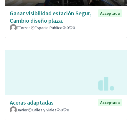
Ganar visibilidad estación Segur,
Acceptada
Cambio diseño plaza.
T.Torres
Espacio Público
0
0
Aceras adaptadas
Acceptada
Javier
Calles y Viales
0
0