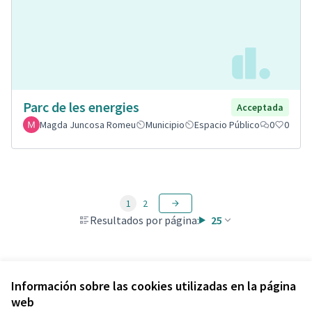
Parc de les energies
Acceptada
Magda Juncosa Romeu
Municipio
Espacio Público
0
0
1
2
Resultados por página:
25
Ver todas las propuestas retiradas
Información sobre las cookies utilizadas en la página
web