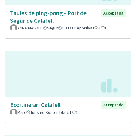
Taules de ping-pong - Port de
Acceptada
Segur de Calafell
ANNA MASDEU
Segur
Pistas Deportivas
1
0
Ecoitinerari Calafell
Acceptada
Marc
Turismo Sostenible
1
1