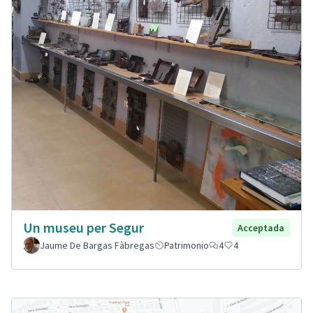
Un museu per Segur
Acceptada
Jaume De Bargas Fàbregas
Patrimonio
4
4