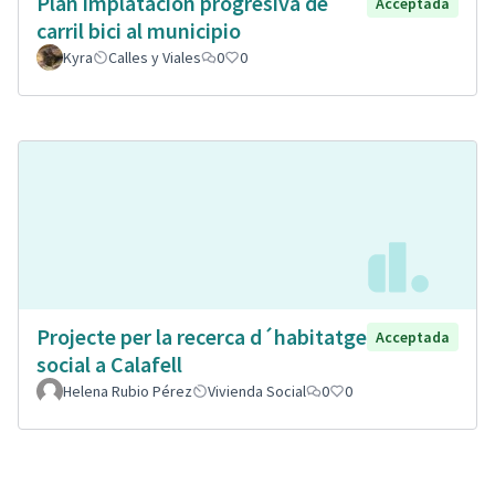
Plan implatacion progresiva de
Acceptada
carril bici al municipio
Kyra
Calles y Viales
0
0
Projecte per la recerca d´habitatge
Acceptada
social a Calafell
Helena Rubio Pérez
Vivienda Social
0
0