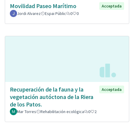
Movilidad Paseo Marítimo
Acceptada
Jordi Alvarez
Espai Públic
0
0
Recuperación de la fauna y la
Acceptada
vegetación autóctona de la Riera
de los Patos.
Mar Torres
Rehabilitación ecológica
0
2