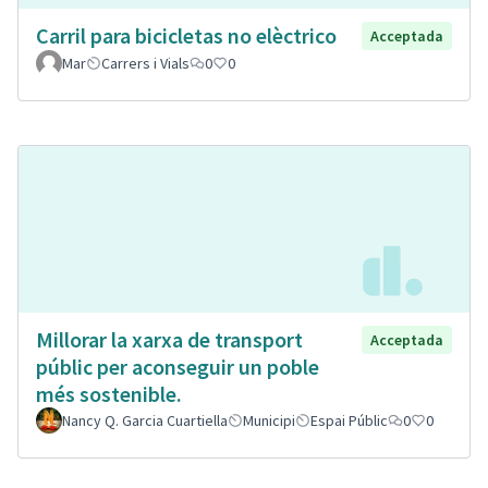
Carril para bicicletas no elèctrico
Acceptada
Mar
Carrers i Vials
0
0
Millorar la xarxa de transport
Acceptada
públic per aconseguir un poble
més sostenible.
Nancy Q. Garcia Cuartiella
Municipi
Espai Públic
0
0