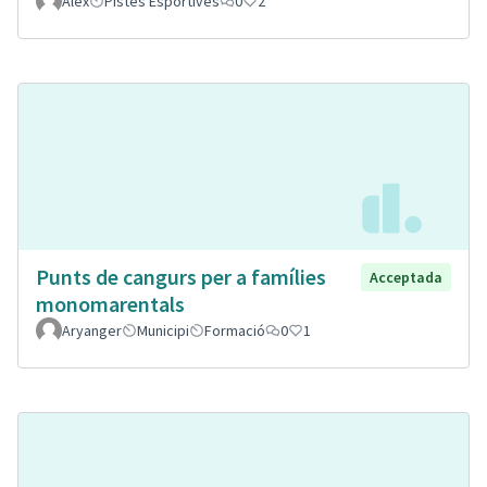
Alex
Pistes Esportives
0
2
Punts de cangurs per a famílies
Acceptada
monomarentals
Aryanger
Municipi
Formació
0
1