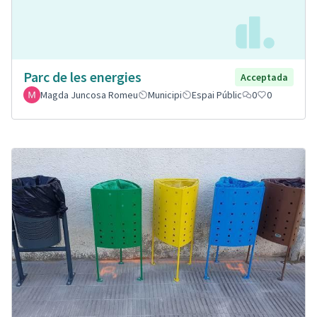
Parc de les energies
Acceptada
Magda Juncosa Romeu
Municipi
Espai Públic
0
0