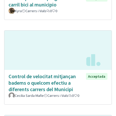
carril bici al municipio
Kyra
Carrers i Vials
0
0
Control de velocitat mitjançan
Acceptada
badems o quelcom efectiu a
diferents carrers del Municipi
Cecilia Sarda Mañe
Carrers i Vials
0
0