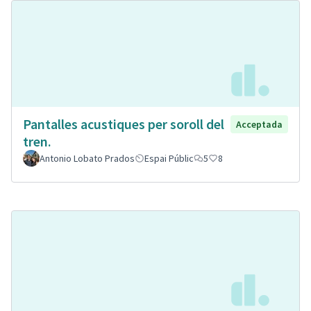
Pantalles acustiques per soroll del
Acceptada
tren.
Antonio Lobato Prados
Espai Públic
5
8