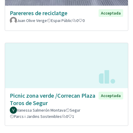
Parereres de reciclatge
Acceptada
Juan Olive Verge
Espai Públic
0
0
Picnic zona verde /Correcan Plaza
Acceptada
Toros de Segur
Vanessa Salmerón Montava
Segur
Parcs i Jardins Sostenibles
0
1