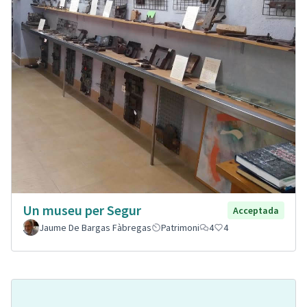
Un museu per Segur
Acceptada
Jaume De Bargas Fàbregas
Patrimoni
4
4