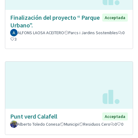
Finalización del proyecto “ Parque
Acceptada
Urbano”.
ALFONS LAOSA ACEITERO
Parcs i Jardins Sostenibles
0
3
Punt verd Calafell
Acceptada
Alberto Toledo Conesa
Municipi
Residuos Cero
0
0