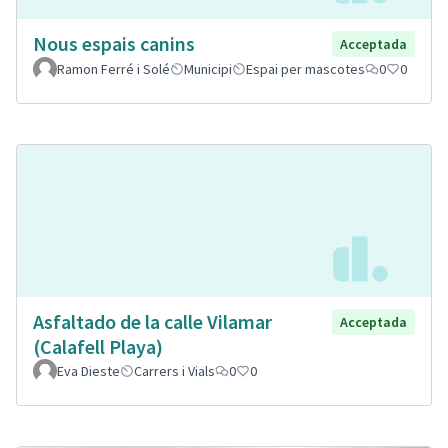
Nous espais canins
Acceptada
Ramon Ferré i Solé
Municipi
Espai per mascotes
0
0
Asfaltado de la calle Vilamar
Acceptada
(Calafell Playa)
Eva Dieste
Carrers i Vials
0
0