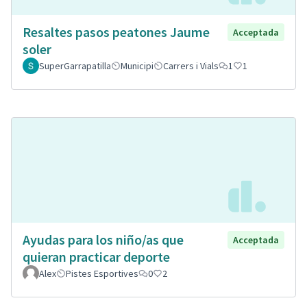
Resaltes pasos peatones Jaume
Acceptada
soler
SuperGarrapatilla
Municipi
Carrers i Vials
1
1
Ayudas para los niño/as que
Acceptada
quieran practicar deporte
Alex
Pistes Esportives
0
2