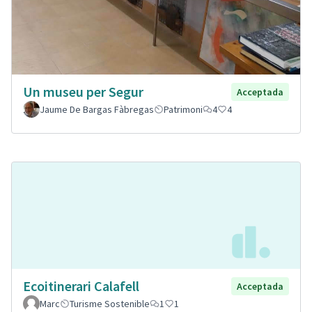
Un museu per Segur
Acceptada
Jaume De Bargas Fàbregas
Patrimoni
4
4
Ecoitinerari Calafell
Acceptada
Marc
Turisme Sostenible
1
1