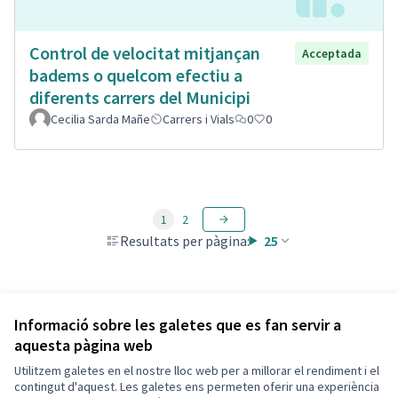
Control de velocitat mitjançan
Acceptada
badems o quelcom efectiu a
diferents carrers del Municipi
Cecilia Sarda Mañe
Carrers i Vials
0
0
1
2
Resultats per pàgina:
25
Veure totes les propostes retirades
Informació sobre les galetes que es fan servir a
aquesta pàgina web
Utilitzem galetes en el nostre lloc web per a millorar el rendiment i el
Termes i condicions d'ús
contingut d'aquest. Les galetes ens permeten oferir una experiència
Configuració de les galetes