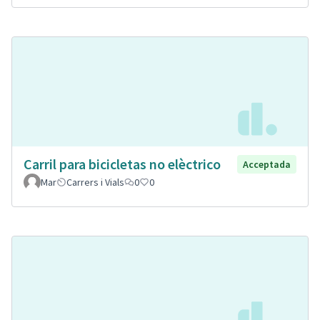
Carril para bicicletas no elèctrico
Acceptada
Mar
Carrers i Vials
0
0