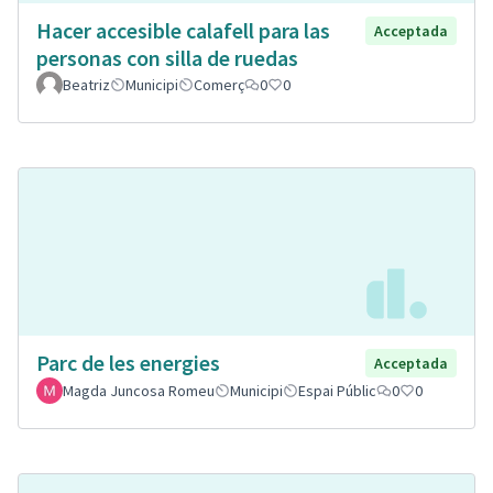
Hacer accesible calafell para las
Acceptada
personas con silla de ruedas
Beatriz
Municipi
Comerç
0
0
Parc de les energies
Acceptada
Magda Juncosa Romeu
Municipi
Espai Públic
0
0