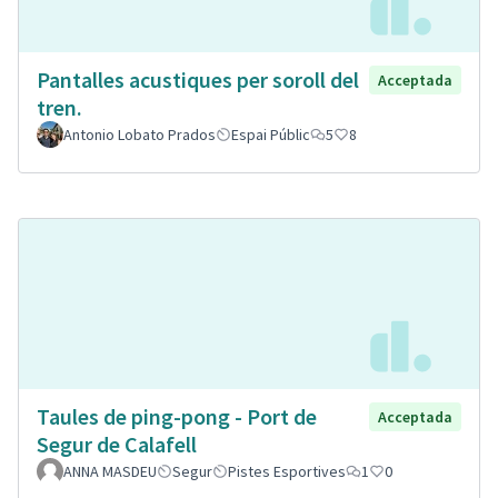
Pantalles acustiques per soroll del
Acceptada
tren.
Antonio Lobato Prados
Espai Públic
5
8
Taules de ping-pong - Port de
Acceptada
Segur de Calafell
ANNA MASDEU
Segur
Pistes Esportives
1
0