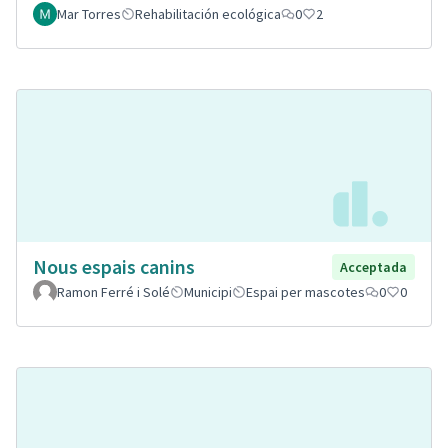
Mar Torres
Rehabilitación ecológica
0
2
Nous espais canins
Acceptada
Ramon Ferré i Solé
Municipi
Espai per mascotes
0
0