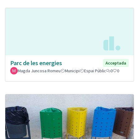
Parc de les energies
Acceptada
Magda Juncosa Romeu
Municipi
Espai Públic
0
0