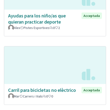
Ayudas para los niño/as que
Acceptada
quieran practicar deporte
Alex
Pistes Esportives
0
2
Carril para bicicletas no elèctrico
Acceptada
Mar
Carrers i Vials
0
0