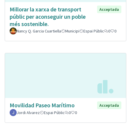
Millorar la xarxa de transport
Acceptada
públic per aconseguir un poble
més sostenible.
Nancy Q. Garcia Cuartiella
Municipi
Espai Públic
0
0
Movilidad Paseo Marítimo
Acceptada
Jordi Alvarez
Espai Públic
0
0