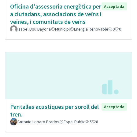
Oficina d'assessoria energètica per
Acceptada
a ciutadans, associacions de veïns i
veïnes, i comunitats de veïns
Isabel Bou Bayona
Municipi
Energia Renovable
0
0
Pantalles acustiques per soroll del
Acceptada
tren.
Antonio Lobato Prados
Espai Públic
5
8