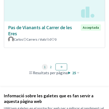
Pas de Vianants al Carrer de les
Acceptada
Eres
Carlos
Carrers i Vials
0
0
1
2
Resultats per pàgina:
25
Veure totes les propostes retirades
Informació sobre les galetes que es fan servir a
aquesta pàgina web
Utilitzem galetes en el nostre lloc web per a millorar el rendiment i el