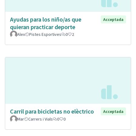
Ayudas para los niño/as que
Acceptada
quieran practicar deporte
Alex
Pistes Esportives
0
2
Carril para bicicletas no elèctrico
Acceptada
Mar
Carrers i Vials
0
0