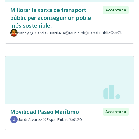
Millorar la xarxa de transport
Acceptada
públic per aconseguir un poble
més sostenible.
Nancy Q. Garcia Cuartiella
Municipi
Espai Públic
0
0
Movilidad Paseo Marítimo
Acceptada
Jordi Alvarez
Espai Públic
0
0