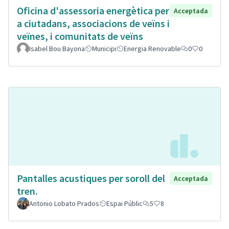
Oficina d'assessoria energètica per
Acceptada
a ciutadans, associacions de veïns i
veïnes, i comunitats de veïns
Isabel Bou Bayona
Municipi
Energia Renovable
0
0
Pantalles acustiques per soroll del
Acceptada
tren.
Antonio Lobato Prados
Espai Públic
5
8