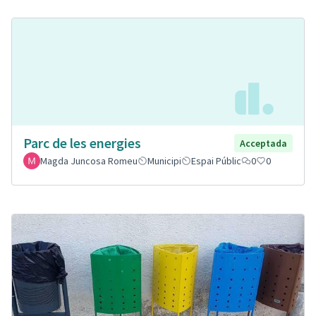
Parc de les energies
Acceptada
Magda Juncosa Romeu
Municipi
Espai Públic
0
0