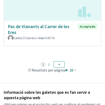
Pas de Vianants al Carrer de les
Acceptada
Eres
Carlos
Carrers i Vials
0
0
1
2
Resultats per pàgina:
25
Veure totes les propostes retirades
Informació sobre les galetes que es fan servir a
aquesta pàgina web
Utilitzem galetes en el nostre lloc web per a millorar el rendiment i el