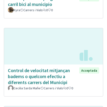
carril bici al municipio
Kyra
Carrers i Vials
0
0
Control de velocitat mitjançan
Acceptada
badems o quelcom efectiu a
diferents carrers del Municipi
Cecilia Sarda Mañe
Carrers i Vials
0
0