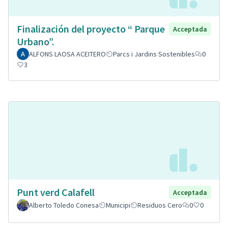
Finalización del proyecto “ Parque
Acceptada
Urbano”.
ALFONS LAOSA ACEITERO
Parcs i Jardins Sostenibles
0
3
Punt verd Calafell
Acceptada
Alberto Toledo Conesa
Municipi
Residuos Cero
0
0