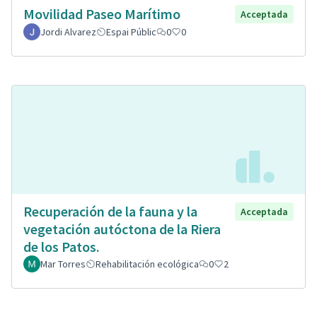
Movilidad Paseo Marítimo
Acceptada
Jordi Alvarez
Espai Públic
0
0
Recuperación de la fauna y la
Acceptada
vegetación autóctona de la Riera
de los Patos.
Mar Torres
Rehabilitación ecológica
0
2