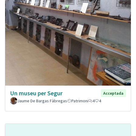
Un museu per Segur
Acceptada
Jaume De Bargas Fàbregas
Patrimoni
4
4