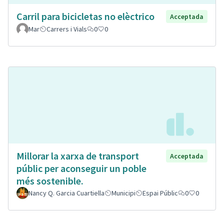
Carril para bicicletas no elèctrico
Acceptada
Mar
Carrers i Vials
0
0
Millorar la xarxa de transport
Acceptada
públic per aconseguir un poble
més sostenible.
Nancy Q. Garcia Cuartiella
Municipi
Espai Públic
0
0