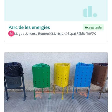
Parc de les energies
Acceptada
Magda Juncosa Romeu
Municipi
Espai Públic
0
0