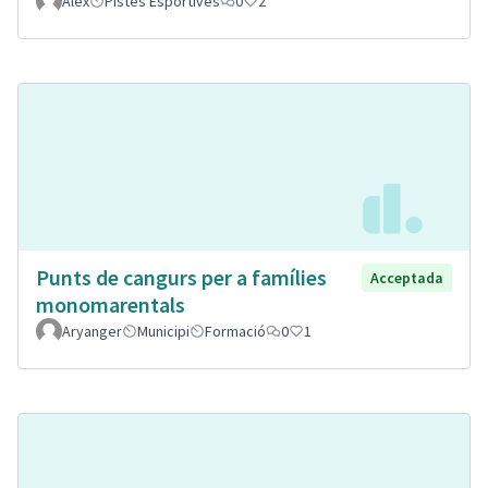
Alex
Pistes Esportives
0
2
Punts de cangurs per a famílies
Acceptada
monomarentals
Aryanger
Municipi
Formació
0
1