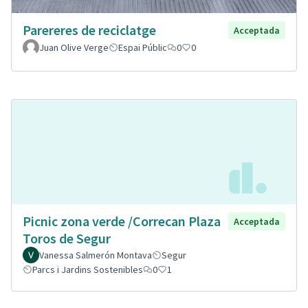
Parereres de reciclatge
Acceptada
Juan Olive Verge
Espai Públic
0
0
Picnic zona verde /Correcan Plaza
Acceptada
Toros de Segur
Vanessa Salmerón Montava
Segur
Parcs i Jardins Sostenibles
0
1