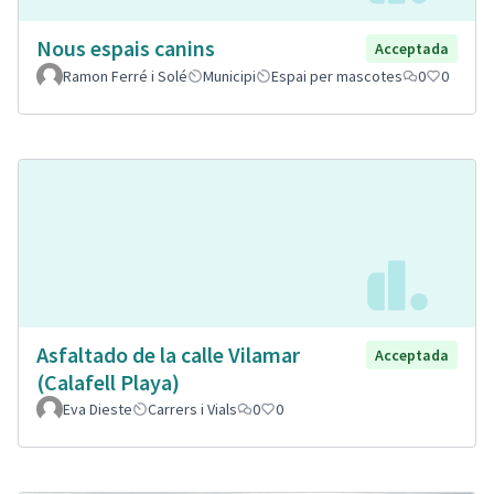
Nous espais canins
Acceptada
Ramon Ferré i Solé
Municipi
Espai per mascotes
0
0
Asfaltado de la calle Vilamar
Acceptada
(Calafell Playa)
Eva Dieste
Carrers i Vials
0
0