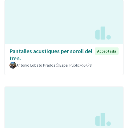
Pantalles acustiques per soroll del
Acceptada
tren.
Antonio Lobato Prados
Espai Públic
5
8