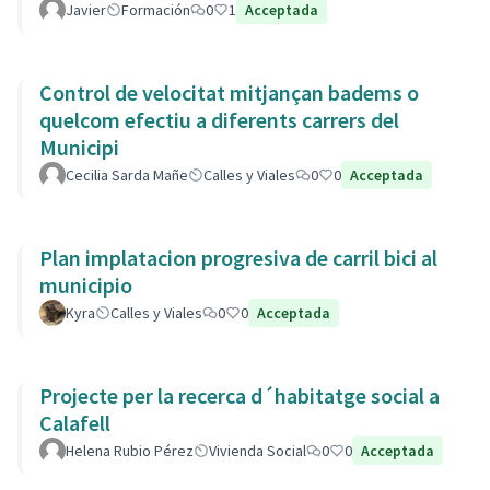
Javier
Formación
0
1
Acceptada
Control de velocitat mitjançan badems o
quelcom efectiu a diferents carrers del
Municipi
Cecilia Sarda Mañe
Calles y Viales
0
0
Acceptada
Plan implatacion progresiva de carril bici al
municipio
Kyra
Calles y Viales
0
0
Acceptada
Projecte per la recerca d´habitatge social a
Calafell
Helena Rubio Pérez
Vivienda Social
0
0
Acceptada