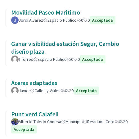
Movilidad Paseo Marítimo
Jordi Alvarez
Espacio Público
0
0
Acceptada
Ganar visibilidad estación Segur, Cambio
diseño plaza.
T.Torres
Espacio Público
0
0
Acceptada
Aceras adaptadas
Javier
Calles y Viales
0
0
Acceptada
Punt verd Calafell
Alberto Toledo Conesa
Municipio
Residuos Cero
0
0
Acceptada