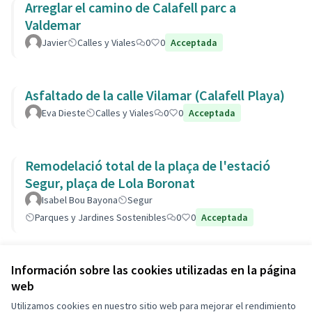
Arreglar el camino de Calafell parc a
Valdemar
Javier
Calles y Viales
0
0
Acceptada
Asfaltado de la calle Vilamar (Calafell Playa)
Eva Dieste
Calles y Viales
0
0
Acceptada
Remodelació total de la plaça de l'estació
Segur, plaça de Lola Boronat
Isabel Bou Bayona
Segur
Parques y Jardines Sostenibles
0
0
Acceptada
Ver todas las propuestas retiradas
Información sobre las cookies utilizadas en la página
web
Utilizamos cookies en nuestro sitio web para mejorar el rendimiento
Términos y condiciones de uso