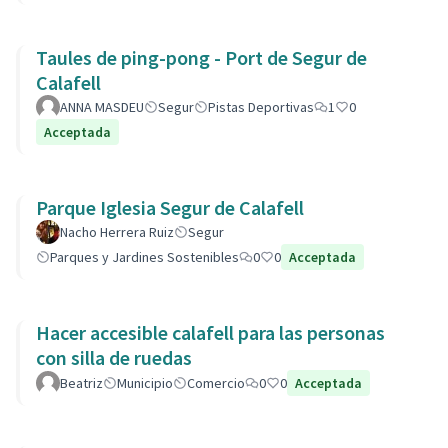
Taules de ping-pong - Port de Segur de
Calafell
ANNA MASDEU
Segur
Pistas Deportivas
1
0
Acceptada
Parque Iglesia Segur de Calafell
Nacho Herrera Ruiz
Segur
Parques y Jardines Sostenibles
0
0
Acceptada
Hacer accesible calafell para las personas
con silla de ruedas
Beatriz
Municipio
Comercio
0
0
Acceptada