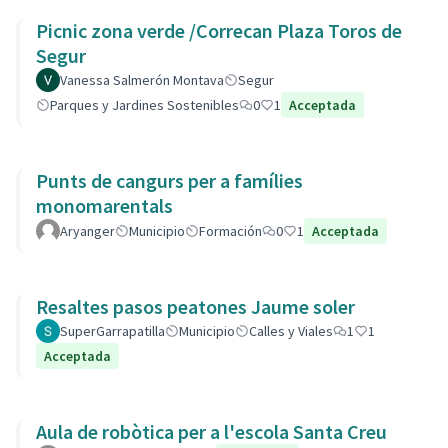
Picnic zona verde /Correcan Plaza Toros de
Segur
Vanessa Salmerón Montava
Segur
Parques y Jardines Sostenibles
0
1
Acceptada
Punts de cangurs per a famílies
monomarentals
Aryanger
Municipio
Formación
0
1
Acceptada
Resaltes pasos peatones Jaume soler
SuperGarrapatilla
Municipio
Calles y Viales
1
1
Acceptada
Aula de robòtica per a l'escola Santa Creu