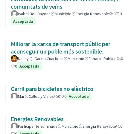
comunitats de veïns
Isabel Bou Bayona
Municipio
Energia Renovable
0
0
Acceptada
Millorar la xarxa de transport públic per
aconseguir un poble més sostenible.
Nancy Q. Garcia Cuartiella
Municipio
Espacio Público
0
0
Acceptada
Carril para bicicletas no elèctrico
Mar
Calles y Viales
0
0
Acceptada
Energies Renovables
Participante eliminada
Municipio
Energia Renovable
0
0
Acceptada