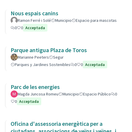
Nous espais canins
Ramon Ferré i Solé
Municipio
Espacio para mascotas
0
0
Acceptada
Parque antigua Plaza de Toros
Marianne Peeters
Segur
Parques y Jardines Sostenibles
0
0
Acceptada
Parc de les energies
Magda Juncosa Romeu
Municipio
Espacio Público
0
0
Acceptada
Oficina d'assessoria energètica per a
ciutadans, associacions de veïns i veïnes, i