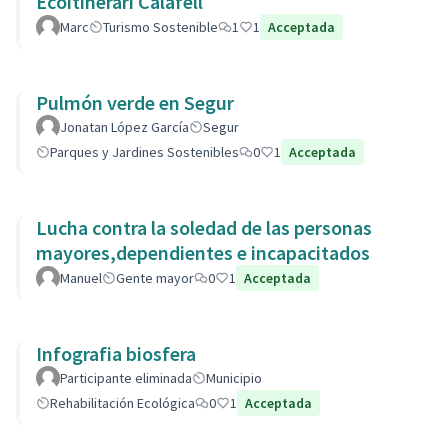
Ecoitinerari Calafell
Marc
Turismo Sostenible
1
1
Acceptada
Pulmón verde en Segur
Jonatan López García
Segur
Parques y Jardines Sostenibles
0
1
Acceptada
Lucha contra la soledad de las personas
mayores,dependientes e incapacitados
Manuel
Gente mayor
0
1
Acceptada
Infografia biosfera
Participante eliminada
Municipio
Rehabilitación Ecológica
0
1
Acceptada