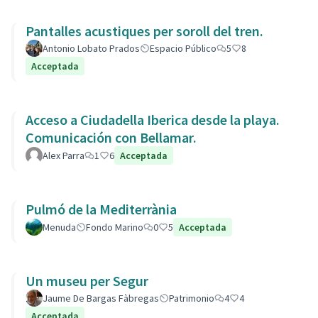
Pantalles acustiques per soroll del tren.
Antonio Lobato Prados
Espacio Público
5
8
Acceptada
Acceso a Ciudadella Iberica desde la playa.
Comunicación con Bellamar.
Alex Parra
1
6
Acceptada
Pulmó de la Mediterrània
Menuda
Fondo Marino
0
5
Acceptada
Un museu per Segur
Jaume De Bargas Fàbregas
Patrimonio
4
4
Acceptada