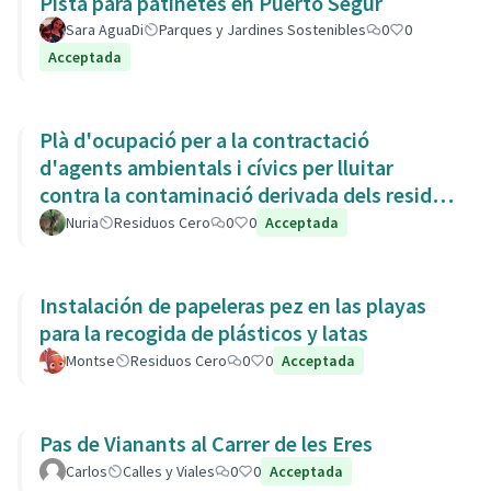
Pista para patinetes en Puerto Segur
Sara AguaDi
Parques y Jardines Sostenibles
0
0
Acceptada
Plà d'ocupació per a la contractació
d'agents ambientals i cívics per lluitar
contra la contaminació derivada dels residus
de la Còvid-19
Nuria
Residuos Cero
0
0
Acceptada
Instalación de papeleras pez en las playas
para la recogida de plásticos y latas
Montse
Residuos Cero
0
0
Acceptada
Pas de Vianants al Carrer de les Eres
Carlos
Calles y Viales
0
0
Acceptada