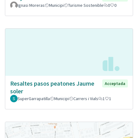
Ignasi Moreras
Municipi
Turisme Sostenible
0
0
Resaltes pasos peatones Jaume
Acceptada
soler
SuperGarrapatilla
Municipi
Carrers i Vials
1
1