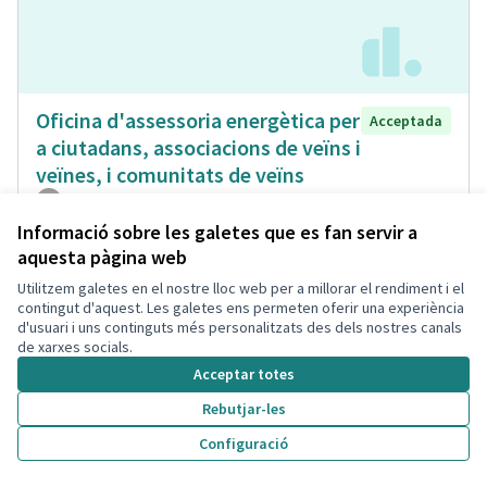
Oficina d'assessoria energètica per
Acceptada
a ciutadans, associacions de veïns i
veïnes, i comunitats de veïns
Isabel Bou Bayona
Municipi
Energia Renovable
0
0
Informació sobre les galetes que es fan servir a
aquesta pàgina web
Utilitzem galetes en el nostre lloc web per a millorar el rendiment i el
contingut d'aquest. Les galetes ens permeten oferir una experiència
d'usuari i uns continguts més personalitzats des dels nostres canals
de xarxes socials.
Acceptar totes
Rebutjar-les
Configuració
Carril para bicicletas no elèctrico
Acceptada