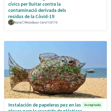
cívics per lluitar contra la
contaminació derivada dels
residus de la Còvid-19
Nuria
Residuos Cero
0
0
Instalación de papeleras pez en las
Acceptada
playas para la recogida de plásticos