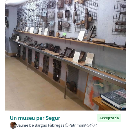
Un museu per Segur
Acceptada
Jaume De Bargas Fàbregas
Patrimoni
4
4