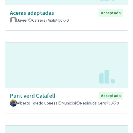
Aceras adaptadas
Acceptada
Javier
Carrers i Vials
0
0
Punt verd Calafell
Acceptada
Alberto Toledo Conesa
Municipi
Residuos Cero
0
0