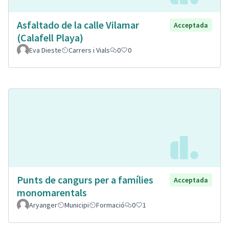
Asfaltado de la calle Vilamar
Acceptada
(Calafell Playa)
Eva Dieste
Carrers i Vials
0
0
Punts de cangurs per a famílies
Acceptada
monomarentals
Aryanger
Municipi
Formació
0
1