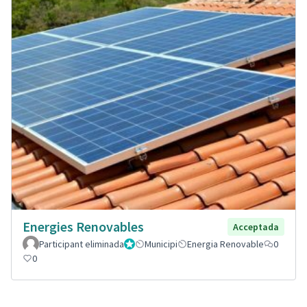
Energies Renovables
Acceptada
Participant eliminada
Administrador
Municipi
Energia Renovable
0
0