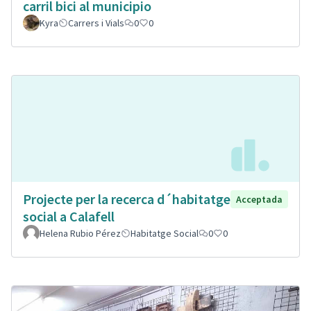
carril bici al municipio
Kyra
Carrers i Vials
0
0
Projecte per la recerca d´habitatge
Acceptada
social a Calafell
Helena Rubio Pérez
Habitatge Social
0
0