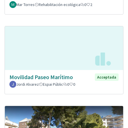
Mar Torres
Rehabilitación ecológica
0
2
Movilidad Paseo Marítimo
Acceptada
Jordi Alvarez
Espai Públic
0
0