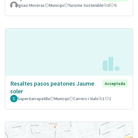
Ignasi Moreras
Municipi
Turisme Sostenible
0
0
Resaltes pasos peatones Jaume
Acceptada
soler
SuperGarrapatilla
Municipi
Carrers i Vials
1
1