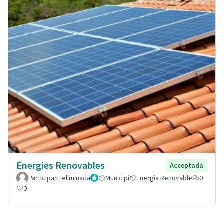
Energies Renovables
Acceptada
Participant eliminada
Administrador
Municipi
Energia Renovable
0
0