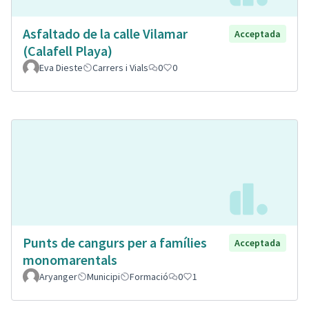
Asfaltado de la calle Vilamar
Acceptada
(Calafell Playa)
Eva Dieste
Carrers i Vials
0
0
Punts de cangurs per a famílies
Acceptada
monomarentals
Aryanger
Municipi
Formació
0
1