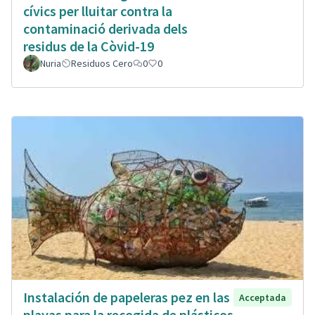
cívics per lluitar contra la
contaminació derivada dels
residus de la Còvid-19
Nuria
Residuos Cero
0
0
Instalación de papeleras pez en las
Acceptada
playas para la recogida de plásticos