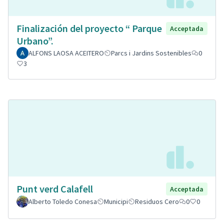
Finalización del proyecto “ Parque
Acceptada
Urbano”.
ALFONS LAOSA ACEITERO
Parcs i Jardins Sostenibles
0
3
Punt verd Calafell
Acceptada
Alberto Toledo Conesa
Municipi
Residuos Cero
0
0