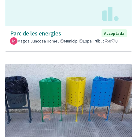
Parc de les energies
Acceptada
Magda Juncosa Romeu
Municipi
Espai Públic
0
0