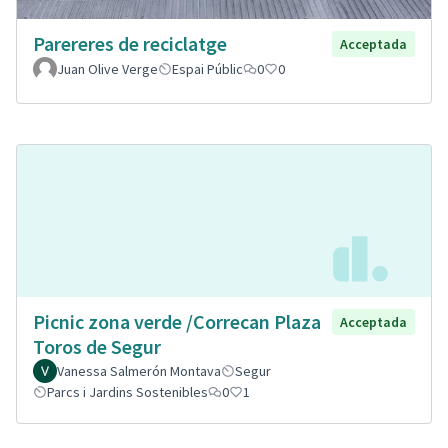
Parereres de reciclatge
Acceptada
Juan Olive Verge
Espai Públic
0
0
Picnic zona verde /Correcan Plaza
Acceptada
Toros de Segur
Vanessa Salmerón Montava
Segur
Parcs i Jardins Sostenibles
0
1