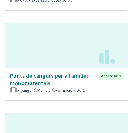
Alex
Pistes Esportives
0
2
Punts de cangurs per a famílies
Acceptada
monomarentals
Aryanger
Municipi
Formació
0
1