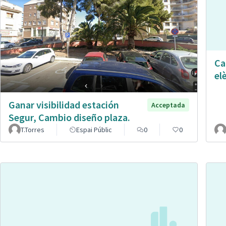
Ca
el
Ganar visibilidad estación
Acceptada
Segur, Cambio diseño plaza.
T.Torres
Espai Públic
0
0