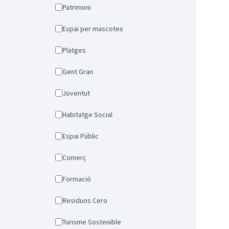
Patrimoni
Espai per mascotes
Platges
Gent Gran
Joventut
Habitatge Social
Espai Públic
Comerç
Formació
Residuos Cero
Turisme Sostenible