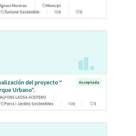
Ignasi Moreras
Municipi
Turisme Sostenible
0
0
nalización del proyecto “
Acceptada
rque Urbano”.
ALFONS LAOSA ACEITERO
Parcs i Jardins Sostenibles
0
3