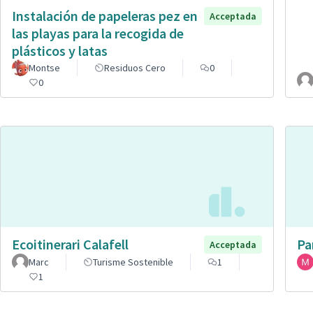
Instalación de papeleras pez en
Acceptada
las playas para la recogida de
plásticos y latas
Montse
Residuos Cero
0
0
Ecoitinerari Calafell
Pa
Acceptada
Marc
Turisme Sostenible
1
1