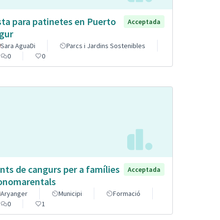
sta para patinetes en Puerto
Acceptada
gur
Sara AguaDi
Parcs i Jardins Sostenibles
0
0
nts de cangurs per a famílies
Acceptada
nomarentals
Aryanger
Municipi
Formació
0
1