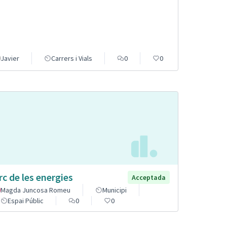
Javier
Carrers i Vials
0
0
rc de les energies
Acceptada
Magda Juncosa Romeu
Municipi
Espai Públic
0
0