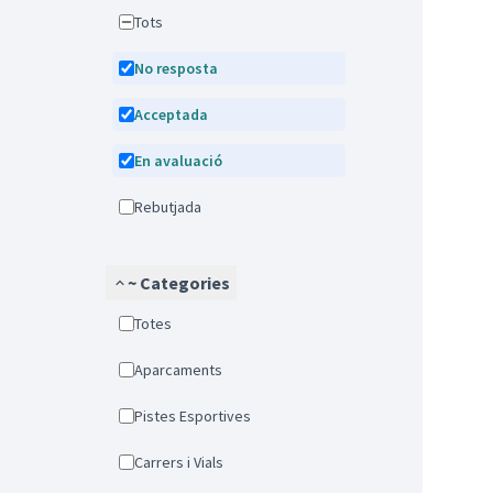
Tots
No resposta
Acceptada
En avaluació
Rebutjada
~ Categories
Totes
Aparcaments
Pistes Esportives
Carrers i Vials