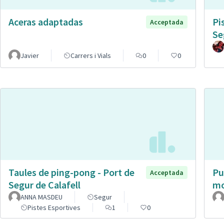
Aceras adaptadas
Pi
Acceptada
Se
Javier
Carrers i Vials
0
0
Taules de ping-pong - Port de
Pu
Acceptada
Segur de Calafell
mo
ANNA MASDEU
Segur
Pistes Esportives
1
0