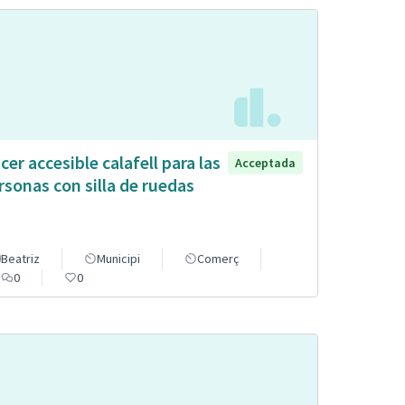
cer accesible calafell para las
Acceptada
rsonas con silla de ruedas
Beatriz
Municipi
Comerç
0
0