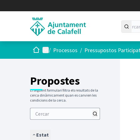
Inici
Menú principal
/
Processos
/
Pressupostos Participa
Saltar
El següen
+
−
Propostes
El següent formulari filtra els resultats de la
cerca dinàmicament quan es canvien les
condicions de la cerca.
Estat