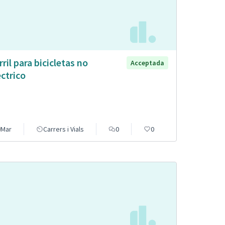
rril para bicicletas no
Acceptada
èctrico
Mar
Carrers i Vials
0
0