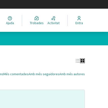
legir el idioma
Ajuda
Trobades
Activitat
Entra
Leaflet
|
©
HERE maps
 com a punts al mapa. L'element es pot fer servir amb un lector 
ns
Més comentades
Amb més seguidores
Amb més autores