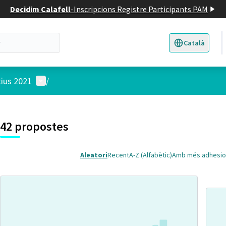
Decidim Calafell
-
Inscripcions Registre Participants PAM
Català
Triar la llengua
E
Menú d'usuari
tius 2021
/
 el mapa
t element és un mapa que presenta els components d'aquesta pàgina
4
42 propostes
Aleatori
Recent
A-Z (Alfabètic)
Amb més adhesio