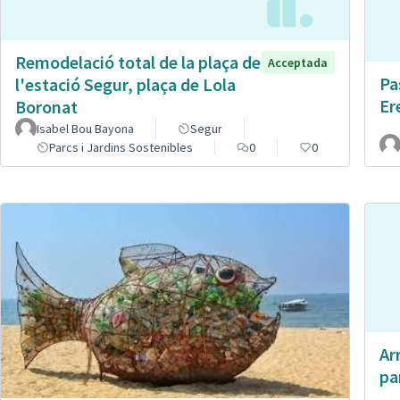
Remodelació total de la plaça de
Acceptada
Pa
l'estació Segur, plaça de Lola
Er
Boronat
Isabel Bou Bayona
Segur
Parcs i Jardins Sostenibles
0
0
Ar
pa