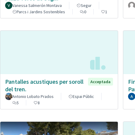
Vanessa Salmerón Montava
Segur
Parcs i Jardins Sostenibles
0
1
Pantalles acustiques per soroll
Fi
Acceptada
del tren.
Pa
Antonio Lobato Prados
Espai Públic
5
8