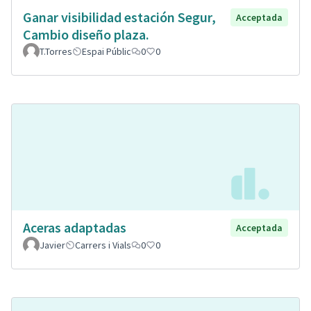
Ganar visibilidad estación Segur,
Acceptada
Cambio diseño plaza.
T.Torres
Espai Públic
0
0
Aceras adaptadas
Acceptada
Javier
Carrers i Vials
0
0