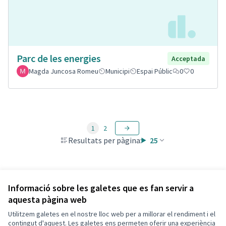
Parc de les energies
Acceptada
Magda Juncosa Romeu
Municipi
Espai Públic
0
0
1
2
Resultats per pàgina:
25
Veure totes les propostes retirades
Informació sobre les galetes que es fan servir a
aquesta pàgina web
Utilitzem galetes en el nostre lloc web per a millorar el rendiment i el
Termes i condicions d'ús
contingut d'aquest. Les galetes ens permeten oferir una experiència
Configuració de les galetes