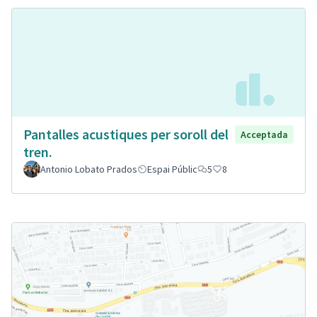
Pantalles acustiques per soroll del
Acceptada
tren.
Antonio Lobato Prados
Espai Públic
5
8