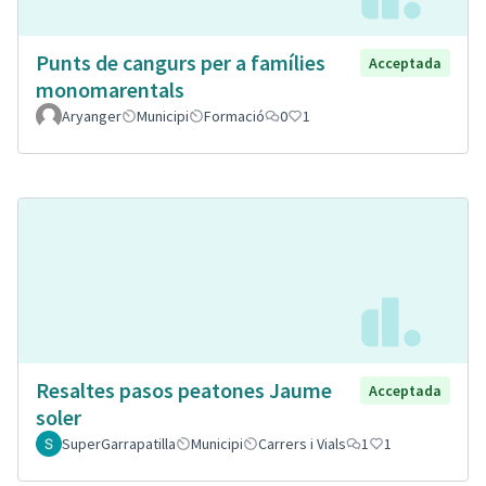
Punts de cangurs per a famílies
Acceptada
monomarentals
Aryanger
Municipi
Formació
0
1
Resaltes pasos peatones Jaume
Acceptada
soler
SuperGarrapatilla
Municipi
Carrers i Vials
1
1