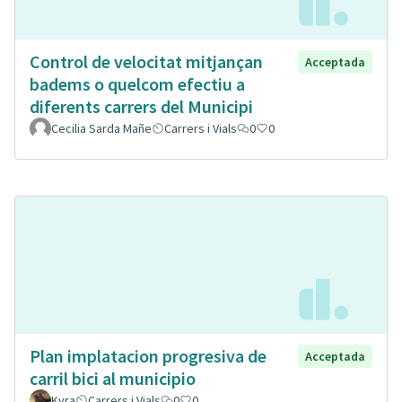
Control de velocitat mitjançan
Acceptada
badems o quelcom efectiu a
diferents carrers del Municipi
Cecilia Sarda Mañe
Carrers i Vials
0
0
Plan implatacion progresiva de
Acceptada
carril bici al municipio
Kyra
Carrers i Vials
0
0