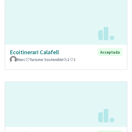
Ecoitinerari Calafell
Acceptada
Marc
Turisme Sostenible
1
1