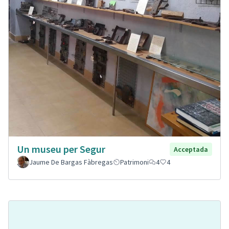
Un museu per Segur
Acceptada
Jaume De Bargas Fàbregas
Patrimoni
4
4