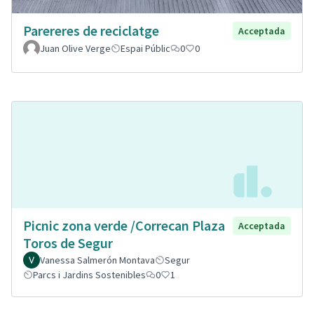
Parereres de reciclatge
Acceptada
Juan Olive Verge
Espai Públic
0
0
Picnic zona verde /Correcan Plaza
Acceptada
Toros de Segur
Vanessa Salmerón Montava
Segur
Parcs i Jardins Sostenibles
0
1