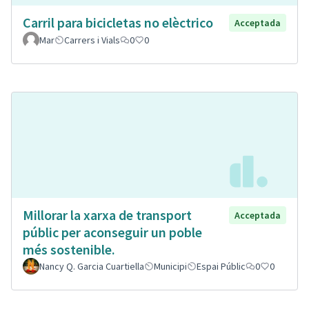
Carril para bicicletas no elèctrico
Acceptada
Mar
Carrers i Vials
0
0
Millorar la xarxa de transport
Acceptada
públic per aconseguir un poble
més sostenible.
Nancy Q. Garcia Cuartiella
Municipi
Espai Públic
0
0