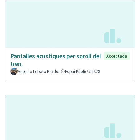
Pantalles acustiques per soroll del
Acceptada
tren.
Antonio Lobato Prados
Espai Públic
5
8