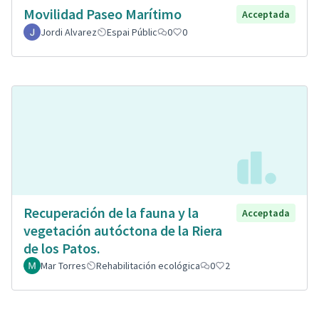
Movilidad Paseo Marítimo
Acceptada
Jordi Alvarez
Espai Públic
0
0
Recuperación de la fauna y la
Acceptada
vegetación autóctona de la Riera
de los Patos.
Mar Torres
Rehabilitación ecológica
0
2