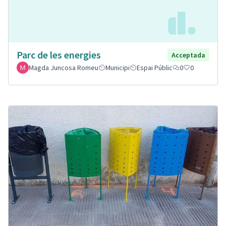
Parc de les energies
Acceptada
Magda Juncosa Romeu
Municipi
Espai Públic
0
0