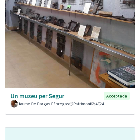
Un museu per Segur
Acceptada
Jaume De Bargas Fàbregas
Patrimoni
4
4