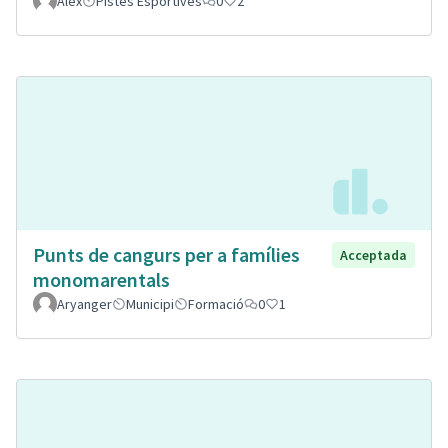
Alex
Pistes Esportives
0
2
Punts de cangurs per a famílies
Acceptada
monomarentals
Aryanger
Municipi
Formació
0
1