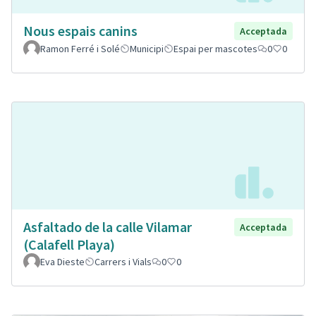
Nous espais canins
Acceptada
Ramon Ferré i Solé
Municipi
Espai per mascotes
0
0
Asfaltado de la calle Vilamar
Acceptada
(Calafell Playa)
Eva Dieste
Carrers i Vials
0
0