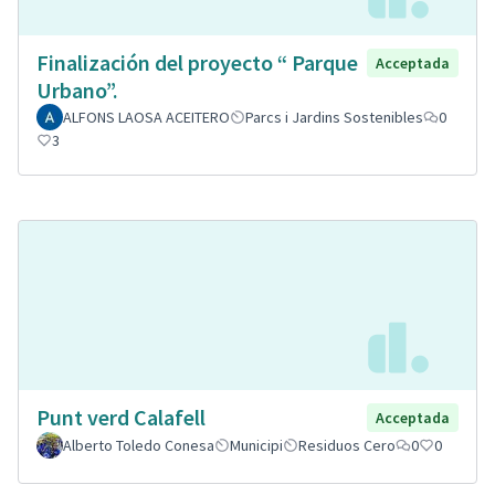
Finalización del proyecto “ Parque
Acceptada
Urbano”.
ALFONS LAOSA ACEITERO
Parcs i Jardins Sostenibles
0
3
Punt verd Calafell
Acceptada
Alberto Toledo Conesa
Municipi
Residuos Cero
0
0