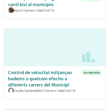
carril bici al municipio
Kyra
Carrers i Vials
0
0
Control de velocitat mitjançan
Acceptada
badems o quelcom efectiu a
diferents carrers del Municipi
Cecilia Sarda Mañe
Carrers i Vials
0
0