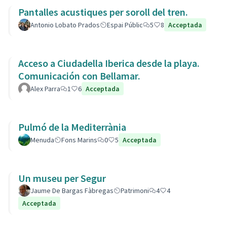
Pantalles acustiques per soroll del tren.
Antonio Lobato Prados
Espai Públic
5
8
Acceptada
Acceso a Ciudadella Iberica desde la playa.
Comunicación con Bellamar.
Alex Parra
1
6
Acceptada
Pulmó de la Mediterrània
Menuda
Fons Marins
0
5
Acceptada
Un museu per Segur
Jaume De Bargas Fàbregas
Patrimoni
4
4
Acceptada