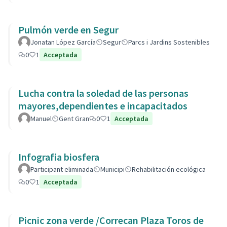
Pulmón verde en Segur
Jonatan López García
Segur
Parcs i Jardins Sostenibles
0
1
Acceptada
Lucha contra la soledad de las personas
mayores,dependientes e incapacitados
Manuel
Gent Gran
0
1
Acceptada
Infografia biosfera
Participant eliminada
Municipi
Rehabilitación ecológica
0
1
Acceptada
Picnic zona verde /Correcan Plaza Toros de