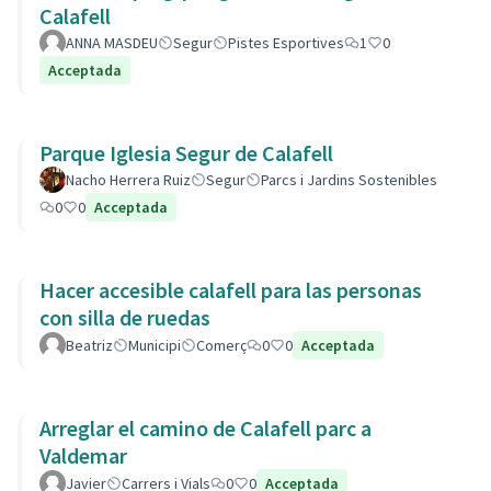
Calafell
ANNA MASDEU
Segur
Pistes Esportives
1
0
Acceptada
Parque Iglesia Segur de Calafell
Nacho Herrera Ruiz
Segur
Parcs i Jardins Sostenibles
0
0
Acceptada
Hacer accesible calafell para las personas
con silla de ruedas
Beatriz
Municipi
Comerç
0
0
Acceptada
Arreglar el camino de Calafell parc a
Valdemar
Javier
Carrers i Vials
0
0
Acceptada