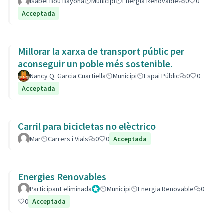
Isabel Bou Bayona
Municipi
Energia Renovable
0
0
Acceptada
Millorar la xarxa de transport públic per
aconseguir un poble més sostenible.
Nancy Q. Garcia Cuartiella
Municipi
Espai Públic
0
0
Acceptada
Carril para bicicletas no elèctrico
Mar
Carrers i Vials
0
0
Acceptada
Energies Renovables
Participant eliminada
Administrador
Municipi
Energia Renovable
0
0
Acceptada