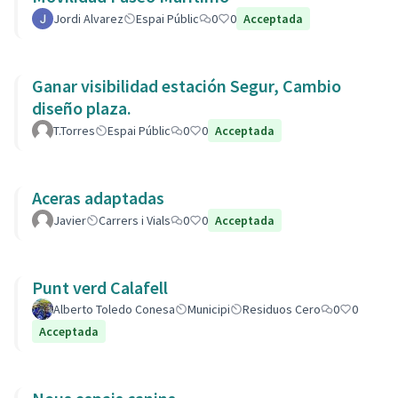
Jordi Alvarez
Espai Públic
0
0
Acceptada
Ganar visibilidad estación Segur, Cambio
diseño plaza.
T.Torres
Espai Públic
0
0
Acceptada
Aceras adaptadas
Javier
Carrers i Vials
0
0
Acceptada
Punt verd Calafell
Alberto Toledo Conesa
Municipi
Residuos Cero
0
0
Acceptada