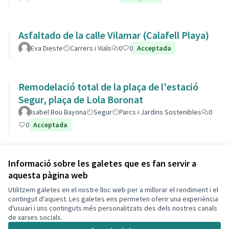
Asfaltado de la calle Vilamar (Calafell Playa)
Eva Dieste
Carrers i Vials
0
0
Acceptada
Remodelació total de la plaça de l'estació
Segur, plaça de Lola Boronat
Isabel Bou Bayona
Segur
Parcs i Jardins Sostenibles
0
0
Acceptada
Veure totes les propostes retirades
Informació sobre les galetes que es fan servir a
aquesta pàgina web
Utilitzem galetes en el nostre lloc web per a millorar el rendiment i el
Termes i condicions d'ús
contingut d'aquest. Les galetes ens permeten oferir una experiència
Configuració de les galetes
d'usuari i uns continguts més personalitzats des dels nostres canals
Decidim Calafell a X
Decidim Calafell a Facebook
Decidim Calafell a YouTube
Decidim Calafell a GitHub
de xarxes socials.
(Enllaç extern)
(Enllaç extern)
(Enllaç extern)
(Enllaç extern)