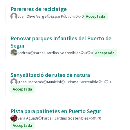
Parereres de reciclatge
Juan Olive Verge
Espai Públic
0
0
Acceptada
Renovar parques infantiles del Puerto de
Segur
Andrea
Parcs i Jardins Sostenibles
0
0
Acceptada
Senyalització de rutes de natura
Ignasi Moreras
Municipi
Turisme Sostenible
0
0
Acceptada
Pista para patinetes en Puerto Segur
Sara AguaDi
Parcs i Jardins Sostenibles
0
0
Acceptada