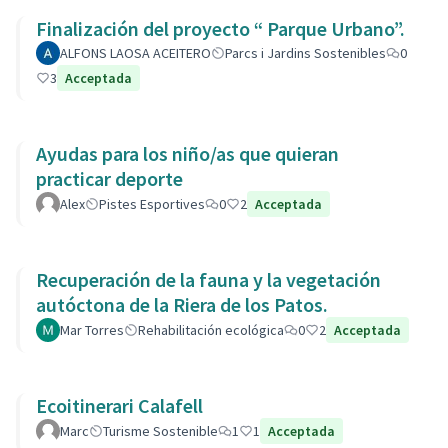
Finalización del proyecto “ Parque Urbano”.
ALFONS LAOSA ACEITERO
Parcs i Jardins Sostenibles
0
3
Acceptada
Ayudas para los niño/as que quieran
practicar deporte
Alex
Pistes Esportives
0
2
Acceptada
Recuperación de la fauna y la vegetación
autóctona de la Riera de los Patos.
Mar Torres
Rehabilitación ecológica
0
2
Acceptada
Ecoitinerari Calafell
Marc
Turisme Sostenible
1
1
Acceptada