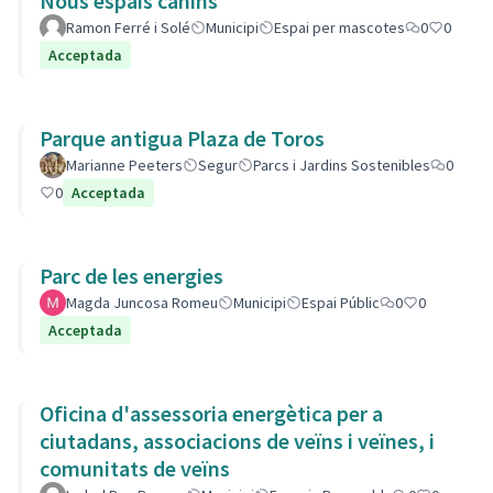
Nous espais canins
Ramon Ferré i Solé
Municipi
Espai per mascotes
0
0
Acceptada
Parque antigua Plaza de Toros
Marianne Peeters
Segur
Parcs i Jardins Sostenibles
0
0
Acceptada
Parc de les energies
Magda Juncosa Romeu
Municipi
Espai Públic
0
0
Acceptada
Oficina d'assessoria energètica per a
ciutadans, associacions de veïns i veïnes, i
comunitats de veïns