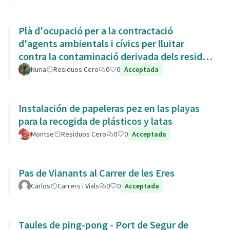
Plà d'ocupació per a la contractació
d'agents ambientals i cívics per lluitar
contra la contaminació derivada dels residus
de la Còvid-19
Nuria
Residuos Cero
0
0
Acceptada
Instalación de papeleras pez en las playas
para la recogida de plásticos y latas
Montse
Residuos Cero
0
0
Acceptada
Pas de Vianants al Carrer de les Eres
Carlos
Carrers i Vials
0
0
Acceptada
Taules de ping-pong - Port de Segur de