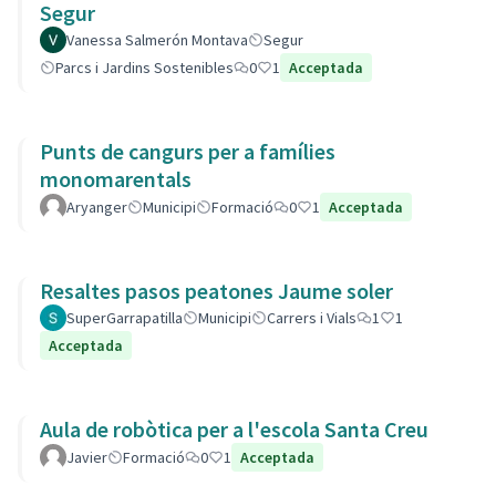
Segur
Vanessa Salmerón Montava
Segur
Parcs i Jardins Sostenibles
0
1
Acceptada
Punts de cangurs per a famílies
monomarentals
Aryanger
Municipi
Formació
0
1
Acceptada
Resaltes pasos peatones Jaume soler
SuperGarrapatilla
Municipi
Carrers i Vials
1
1
Acceptada
Aula de robòtica per a l'escola Santa Creu
Javier
Formació
0
1
Acceptada