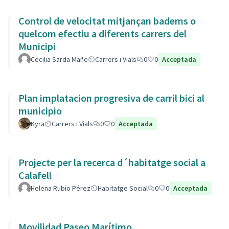
Control de velocitat mitjançan badems o
quelcom efectiu a diferents carrers del
Municipi
Cecilia Sarda Mañe
Carrers i Vials
0
0
Acceptada
Plan implatacion progresiva de carril bici al
municipio
Kyra
Carrers i Vials
0
0
Acceptada
Projecte per la recerca d´habitatge social a
Calafell
Helena Rubio Pérez
Habitatge Social
0
0
Acceptada
Movilidad Paseo Marítimo