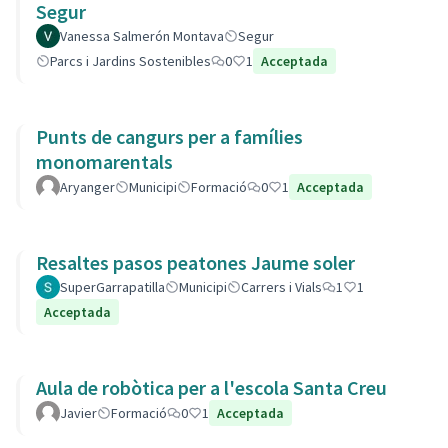
Segur
Vanessa Salmerón Montava
Segur
Parcs i Jardins Sostenibles
0
1
Acceptada
Punts de cangurs per a famílies
monomarentals
Aryanger
Municipi
Formació
0
1
Acceptada
Resaltes pasos peatones Jaume soler
SuperGarrapatilla
Municipi
Carrers i Vials
1
1
Acceptada
Aula de robòtica per a l'escola Santa Creu
Javier
Formació
0
1
Acceptada