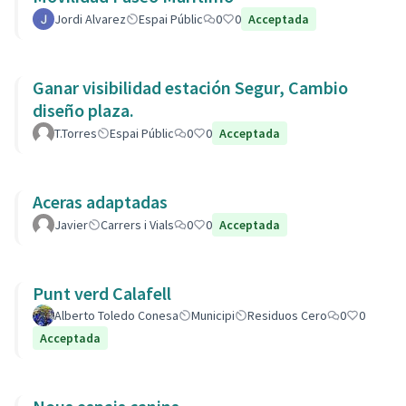
Jordi Alvarez
Espai Públic
0
0
Acceptada
Ganar visibilidad estación Segur, Cambio
diseño plaza.
T.Torres
Espai Públic
0
0
Acceptada
Aceras adaptadas
Javier
Carrers i Vials
0
0
Acceptada
Punt verd Calafell
Alberto Toledo Conesa
Municipi
Residuos Cero
0
0
Acceptada