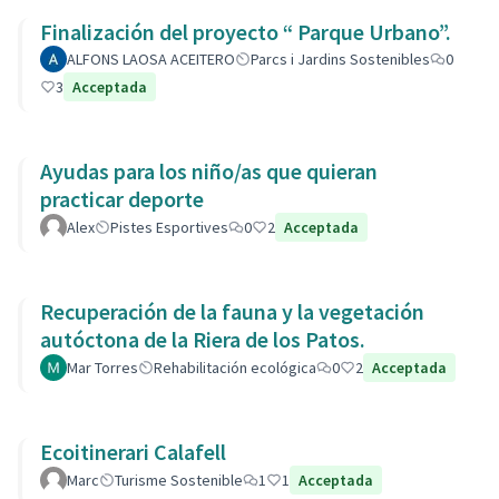
Finalización del proyecto “ Parque Urbano”.
ALFONS LAOSA ACEITERO
Parcs i Jardins Sostenibles
0
3
Acceptada
Ayudas para los niño/as que quieran
practicar deporte
Alex
Pistes Esportives
0
2
Acceptada
Recuperación de la fauna y la vegetación
autóctona de la Riera de los Patos.
Mar Torres
Rehabilitación ecológica
0
2
Acceptada
Ecoitinerari Calafell
Marc
Turisme Sostenible
1
1
Acceptada