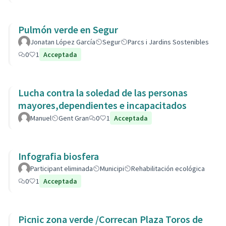
Pulmón verde en Segur
Jonatan López García
Segur
Parcs i Jardins Sostenibles
0
1
Acceptada
Lucha contra la soledad de las personas
mayores,dependientes e incapacitados
Manuel
Gent Gran
0
1
Acceptada
Infografia biosfera
Participant eliminada
Municipi
Rehabilitación ecológica
0
1
Acceptada
Picnic zona verde /Correcan Plaza Toros de