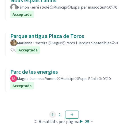
Nous espais canins
Ramon Ferré i Solé
Municipi
Espai per mascotes
0
0
Acceptada
Parque antigua Plaza de Toros
Marianne Peeters
Segur
Parcs i Jardins Sostenibles
0
0
Acceptada
Parc de les energies
Magda Juncosa Romeu
Municipi
Espai Públic
0
0
Acceptada
1
2
Resultats per pàgina:
25