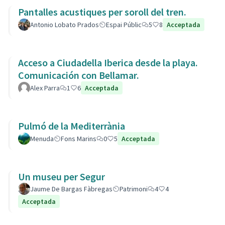
Pantalles acustiques per soroll del tren.
Antonio Lobato Prados
Espai Públic
5
8
Acceptada
Acceso a Ciudadella Iberica desde la playa.
Comunicación con Bellamar.
Alex Parra
1
6
Acceptada
Pulmó de la Mediterrània
Menuda
Fons Marins
0
5
Acceptada
Un museu per Segur
Jaume De Bargas Fàbregas
Patrimoni
4
4
Acceptada