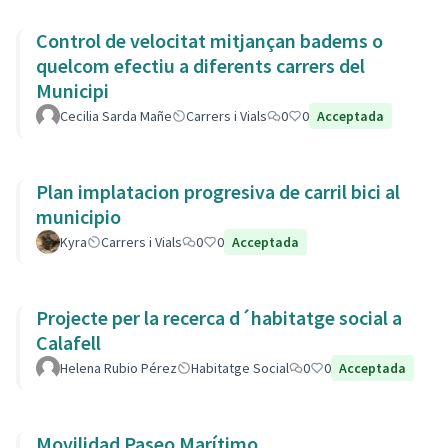
Control de velocitat mitjançan badems o
quelcom efectiu a diferents carrers del
Municipi
Cecilia Sarda Mañe
Carrers i Vials
0
0
Acceptada
Plan implatacion progresiva de carril bici al
municipio
Kyra
Carrers i Vials
0
0
Acceptada
Projecte per la recerca d´habitatge social a
Calafell
Helena Rubio Pérez
Habitatge Social
0
0
Acceptada
Movilidad Paseo Marítimo