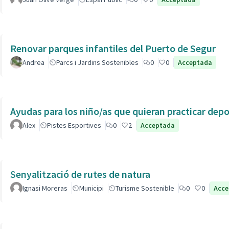
Renovar parques infantiles del Puerto de Segur
Andrea
Parcs i Jardins Sostenibles
0
0
Acceptada
Ayudas para los niño/as que quieran practicar dep
Alex
Pistes Esportives
0
2
Acceptada
Senyalització de rutes de natura
Ignasi Moreras
Municipi
Turisme Sostenible
0
0
Acce