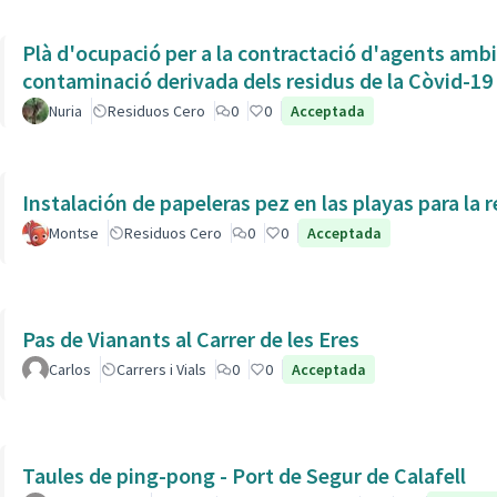
Plà d'ocupació per a la contractació d'agents ambien
contaminació derivada dels residus de la Còvid-19
Nuria
Residuos Cero
0
0
Acceptada
Instalación de papeleras pez en las playas para la r
Montse
Residuos Cero
0
0
Acceptada
Pas de Vianants al Carrer de les Eres
Carlos
Carrers i Vials
0
0
Acceptada
Taules de ping-pong - Port de Segur de Calafell