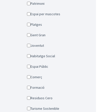
Patrimoni
Espai per mascotes
Platges
Gent Gran
Joventut
Habitatge Social
Espai Públic
Comerç
Formació
Residuos Cero
Turisme Sostenible