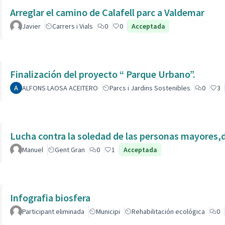
Arreglar el camino de Calafell parc a Valdemar
Javier
Carrers i Vials
0
0
Acceptada
Finalización del proyecto “ Parque Urbano”.
ALFONS LAOSA ACEITERO
Parcs i Jardins Sostenibles
0
3
Lucha contra la soledad de las personas mayores,
Manuel
Gent Gran
0
1
Acceptada
Infografia biosfera
Participant eliminada
Municipi
Rehabilitación ecológica
0