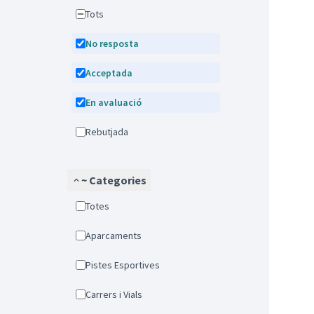
Tots
No resposta
Acceptada
En avaluació
Rebutjada
~ Categories
Totes
Aparcaments
Pistes Esportives
Carrers i Vials