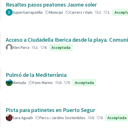
Resaltes pasos peatones Jaume soler
SuperGarrapatilla
Municipi
Carrers i Vials
1
1
Accept
Acceso a Ciudadella Iberica desde la playa. Comun
Alex Parra
1
6
Acceptada
Pulmó de la Mediterrània
Menuda
Fons Marins
0
5
Acceptada
Pista para patinetes en Puerto Segur
Sara AguaDi
Parcs i Jardins Sostenibles
0
0
Acceptada