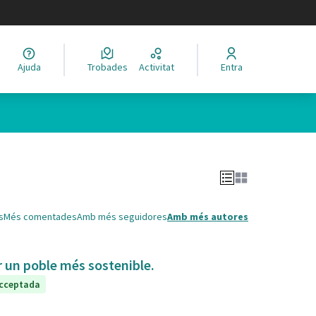
legir el idioma
Ajuda
Trobades
Activitat
Entra
Leaflet
|
©
HERE maps
 com a punts al mapa. L'element es pot fer servir amb un lector 
s
Més comentades
Amb més seguidores
Amb més autores
ir un poble més sostenible.
cceptada