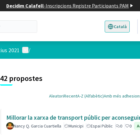
Decidim Calafell
-
Inscripcions Registre Participants PAM
Català
Triar la llengua
E
Menú d'usuari
tius 2021
/
 el mapa
3
t element és un mapa que presenta els components d'aquesta pàgina
42 propostes
Aleatori
Recent
A-Z (Alfabètic)
Amb més adhesion
Millorar la xarxa de transport públic per aconsegu
Nancy Q. Garcia Cuartiella
Municipi
Espai Públic
0
0
A