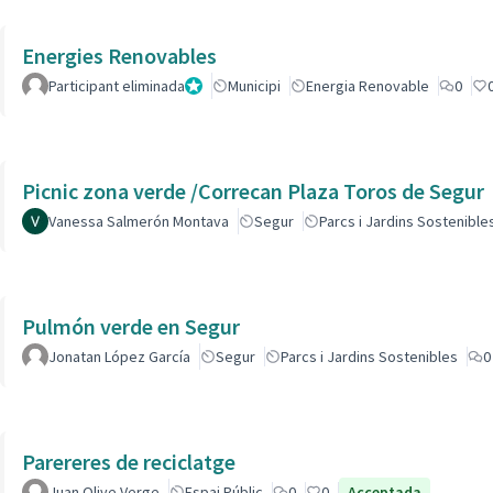
Energies Renovables
Participant eliminada
Administrador
Municipi
Energia Renovable
0
Picnic zona verde /Correcan Plaza Toros de Segur
Vanessa Salmerón Montava
Segur
Parcs i Jardins Sostenible
Pulmón verde en Segur
Jonatan López García
Segur
Parcs i Jardins Sostenibles
0
Parereres de reciclatge
Juan Olive Verge
Espai Públic
0
0
Acceptada