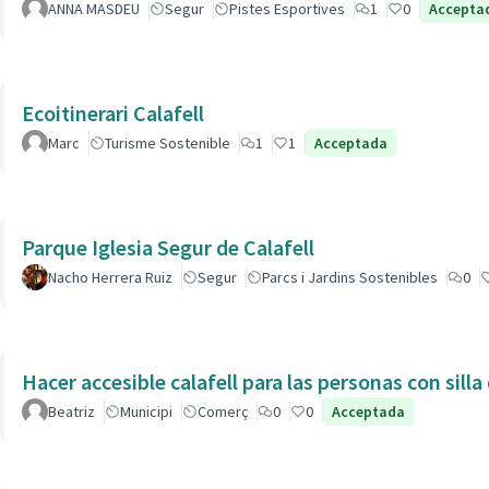
ANNA MASDEU
Segur
Pistes Esportives
1
0
Accepta
Ecoitinerari Calafell
Marc
Turisme Sostenible
1
1
Acceptada
Parque Iglesia Segur de Calafell
Nacho Herrera Ruiz
Segur
Parcs i Jardins Sostenibles
0
Hacer accesible calafell para las personas con silla
Beatriz
Municipi
Comerç
0
0
Acceptada