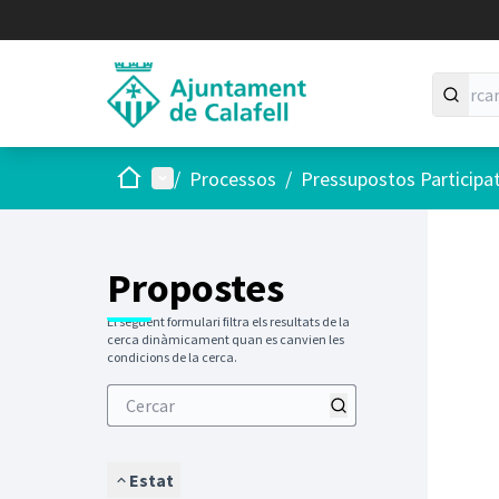
Inici
Menú principal
/
Processos
/
Pressupostos Participa
Saltar
El següen
+
−
Propostes
El següent formulari filtra els resultats de la
cerca dinàmicament quan es canvien les
condicions de la cerca.
Estat