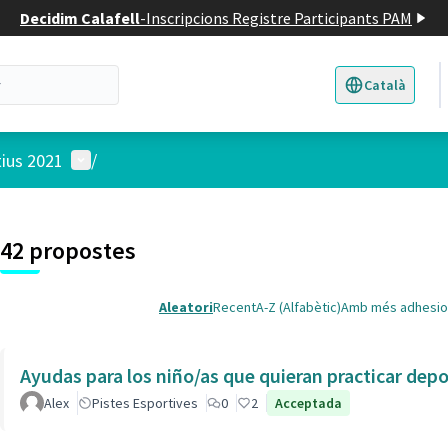
Decidim Calafell
-
Inscripcions Registre Participants PAM
Català
Triar la llengua
E
Menú d'usuari
tius 2021
/
 el mapa
4
t element és un mapa que presenta els components d'aquesta pàgina
42 propostes
Aleatori
Recent
A-Z (Alfabètic)
Amb més adhesio
Ayudas para los niño/as que quieran practicar dep
Alex
Pistes Esportives
0
2
Acceptada