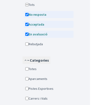
Tots
No resposta
Acceptada
En avaluació
Rebutjada
~ Categories
Totes
Aparcaments
Pistes Esportives
Carrers i Vials