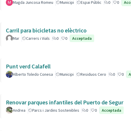
Magda Juncosa Romeu
Municipi
Espai Públic
0
0
Acc
Carril para bicicletas no elèctrico
Mar
Carrers i Vials
0
0
Acceptada
Punt verd Calafell
Alberto Toledo Conesa
Municipi
Residuos Cero
0
0
A
Renovar parques infantiles del Puerto de Segur
Andrea
Parcs i Jardins Sostenibles
0
0
Acceptada