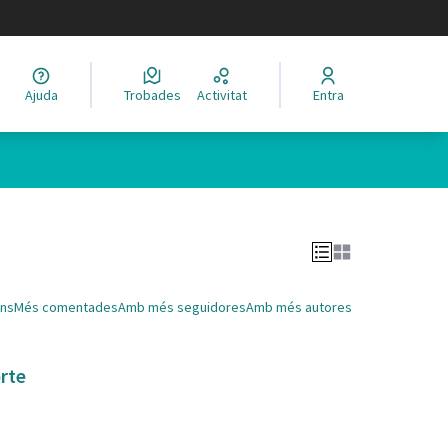
legir el idioma
Ajuda
Trobades
Activitat
Entra
Leaflet
|
©
HERE maps
 com a punts al mapa. L'element es pot fer servir amb un lector 
ns
Més comentades
Amb més seguidores
Amb més autores
orte