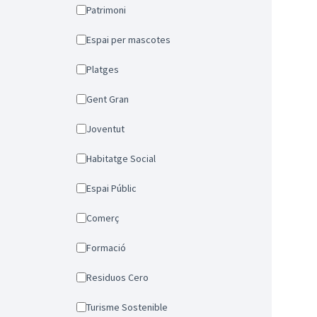
Patrimoni
Espai per mascotes
Platges
Gent Gran
Joventut
Habitatge Social
Espai Públic
Comerç
Formació
Residuos Cero
Turisme Sostenible