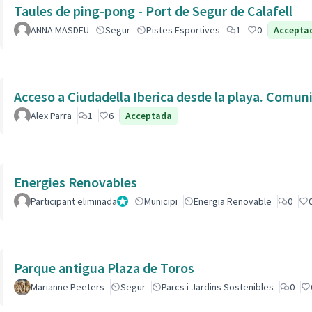
Taules de ping-pong - Port de Segur de Calafell
ANNA MASDEU
Segur
Pistes Esportives
1
0
Accepta
Acceso a Ciudadella Iberica desde la playa. Comun
Alex Parra
1
6
Acceptada
Energies Renovables
Participant eliminada
Administrador
Municipi
Energia Renovable
0
Parque antigua Plaza de Toros
Marianne Peeters
Segur
Parcs i Jardins Sostenibles
0