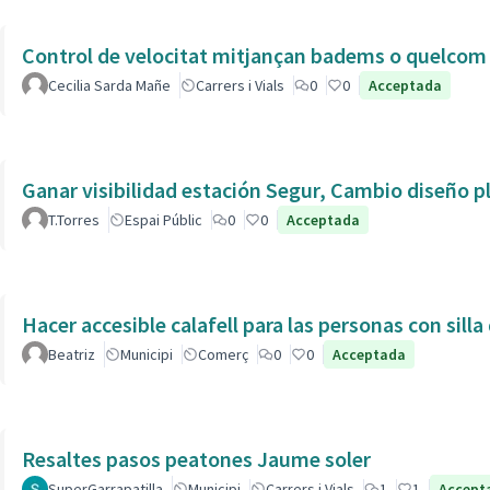
Control de velocitat mitjançan badems o quelcom e
Cecilia Sarda Mañe
Carrers i Vials
0
0
Acceptada
Ganar visibilidad estación Segur, Cambio diseño p
T.Torres
Espai Públic
0
0
Acceptada
Hacer accesible calafell para las personas con silla
Beatriz
Municipi
Comerç
0
0
Acceptada
Resaltes pasos peatones Jaume soler
SuperGarrapatilla
Municipi
Carrers i Vials
1
1
Accept