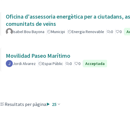
Oficina d'assessoria energètica per a ciutadans, as
comunitats de veïns
Isabel Bou Bayona
Municipi
Energia Renovable
0
0
A
Movilidad Paseo Marítimo
Jordi Alvarez
Espai Públic
0
0
Acceptada
Resultats per pàgina:
25