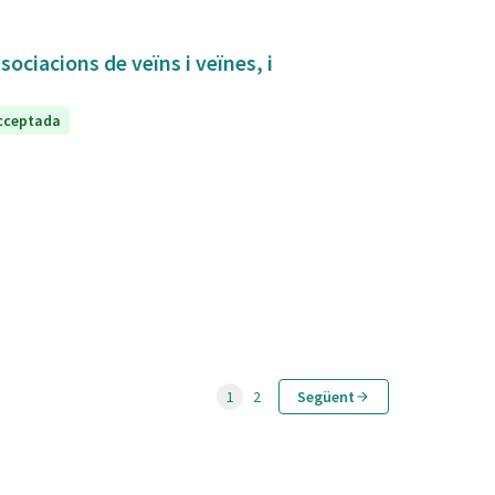
sociacions de veïns i veïnes, i
cceptada
1
2
Següent