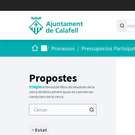
Inici
Menú principal
/
Processos
/
Pressupostos Participa
Saltar
El següen
+
−
Propostes
El següent formulari filtra els resultats de la
cerca dinàmicament quan es canvien les
condicions de la cerca.
Estat