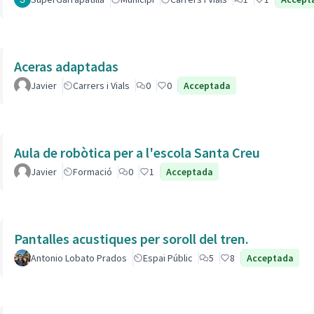
Aceras adaptadas
Javier
Carrers i Vials
0
0
Acceptada
Aula de robòtica per a l'escola Santa Creu
Javier
Formació
0
1
Acceptada
Pantalles acustiques per soroll del tren.
Antonio Lobato Prados
Espai Públic
5
8
Acceptada