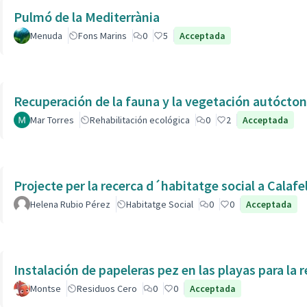
Pulmó de la Mediterrània
Menuda
Fons Marins
0
5
Acceptada
Recuperación de la fauna y la vegetación autóctona
Mar Torres
Rehabilitación ecológica
0
2
Acceptada
Projecte per la recerca d´habitatge social a Calafe
Helena Rubio Pérez
Habitatge Social
0
0
Acceptada
Instalación de papeleras pez en las playas para la r
Montse
Residuos Cero
0
0
Acceptada