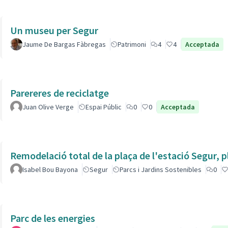
Un museu per Segur
Jaume De Bargas Fàbregas
Patrimoni
4
4
Acceptada
Parereres de reciclatge
Juan Olive Verge
Espai Públic
0
0
Acceptada
Remodelació total de la plaça de l'estació Segur, 
Isabel Bou Bayona
Segur
Parcs i Jardins Sostenibles
0
Parc de les energies