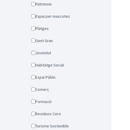
Patrimoni
Espai per mascotes
Platges
Gent Gran
Joventut
Habitatge Social
Espai Públic
Comerç
Formació
Residuos Cero
Turisme Sostenible