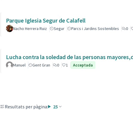
Parque Iglesia Segur de Calafell
Nacho Herrera Ruiz
Segur
Parcs i Jardins Sostenibles
0
Lucha contra la soledad de las personas mayores,
Manuel
Gent Gran
0
1
Acceptada
Resultats per pàgina:
25