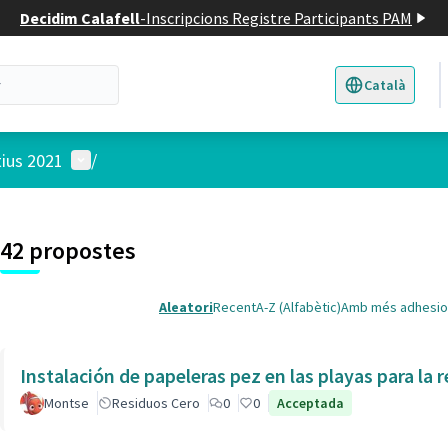
Decidim Calafell
-
Inscripcions Registre Participants PAM
Català
Triar la llengua
E
Menú d'usuari
tius 2021
/
 el mapa
t element és un mapa que presenta els components d'aquesta pàgina
5
42 propostes
Aleatori
Recent
A-Z (Alfabètic)
Amb més adhesio
Instalación de papeleras pez en las playas para la r
Montse
Residuos Cero
0
0
Acceptada