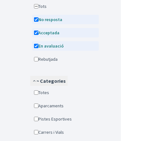
Tots
No resposta
Acceptada
En avaluació
Rebutjada
~ Categories
Totes
Aparcaments
Pistes Esportives
Carrers i Vials