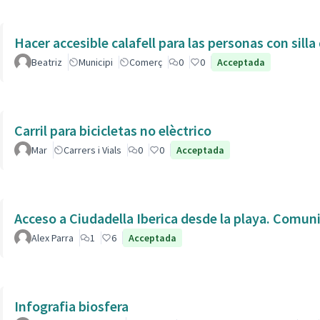
Hacer accesible calafell para las personas con silla
Beatriz
Municipi
Comerç
0
0
Acceptada
Carril para bicicletas no elèctrico
Mar
Carrers i Vials
0
0
Acceptada
Acceso a Ciudadella Iberica desde la playa. Comun
Alex Parra
1
6
Acceptada
Infografia biosfera