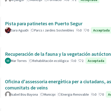
Pista para patinetes en Puerto Segur
Sara AguaDi
Parcs i Jardins Sostenibles
0
0
Acceptada
Recuperación de la fauna y la vegetación autóctona
Mar Torres
Rehabilitación ecológica
0
2
Acceptada
Oficina d'assessoria energètica per a ciutadans, as
comunitats de veïns
Isabel Bou Bayona
Municipi
Energia Renovable
0
0
A