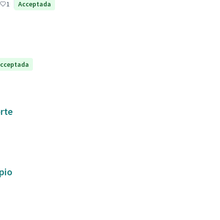
1
Acceptada
cceptada
orte
ipio