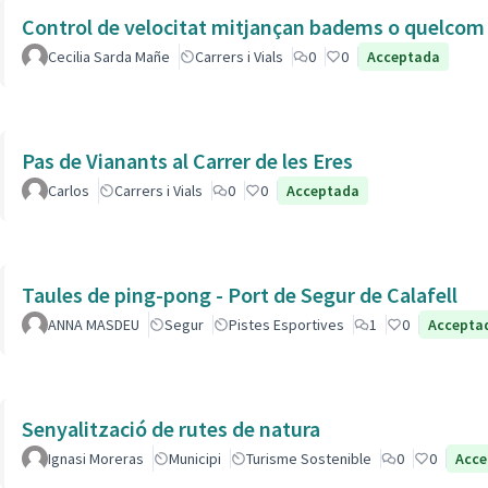
Control de velocitat mitjançan badems o quelcom e
Cecilia Sarda Mañe
Carrers i Vials
0
0
Acceptada
Pas de Vianants al Carrer de les Eres
Carlos
Carrers i Vials
0
0
Acceptada
Taules de ping-pong - Port de Segur de Calafell
ANNA MASDEU
Segur
Pistes Esportives
1
0
Accepta
Senyalització de rutes de natura
Ignasi Moreras
Municipi
Turisme Sostenible
0
0
Acce