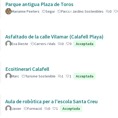
Parque antigua Plaza de Toros
Marianne Peeters
Segur
Parcs i Jardins Sostenibles
0
Asfaltado de la calle Vilamar (Calafell Playa)
Eva Dieste
Carrers i Vials
0
0
Acceptada
Ecoitinerari Calafell
Marc
Turisme Sostenible
1
1
Acceptada
Aula de robòtica per a l'escola Santa Creu
Javier
Formació
0
1
Acceptada