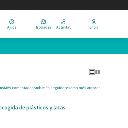
legir el idioma
Ajuda
Trobades
Activitat
Entra
Leaflet
|
©
HERE maps
 com a punts al mapa. L'element es pot fer servir amb un lector 
ns
Més comentades
Amb més seguidores
Amb més autores
ecogida de plásticos y latas