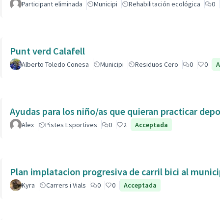
Participant eliminada
Municipi
Rehabilitación ecológica
0
Punt verd Calafell
Alberto Toledo Conesa
Municipi
Residuos Cero
0
0
A
Ayudas para los niño/as que quieran practicar dep
Alex
Pistes Esportives
0
2
Acceptada
Plan implatacion progresiva de carril bici al munic
Kyra
Carrers i Vials
0
0
Acceptada