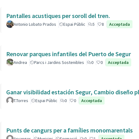
Pantalles acustiques per soroll del tren.
Antonio Lobato Prados
Espai Públic
5
8
Acceptada
Renovar parques infantiles del Puerto de Segur
Andrea
Parcs i Jardins Sostenibles
0
0
Acceptada
Ganar visibilidad estación Segur, Cambio diseño p
T.Torres
Espai Públic
0
0
Acceptada
Punts de cangurs per a famílies monomarentals
Aryanger
Municipi
Formació
0
1
Acceptada