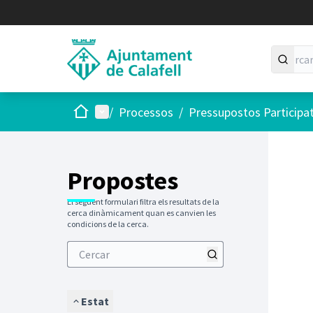
Inici
Menú principal
/
Processos
/
Pressupostos Participa
Saltar
El següen
+
−
Propostes
El següent formulari filtra els resultats de la
cerca dinàmicament quan es canvien les
condicions de la cerca.
Estat