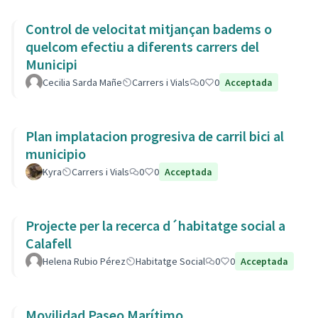
Control de velocitat mitjançan badems o
quelcom efectiu a diferents carrers del
Municipi
Cecilia Sarda Mañe
Carrers i Vials
0
0
Acceptada
Plan implatacion progresiva de carril bici al
municipio
Kyra
Carrers i Vials
0
0
Acceptada
Projecte per la recerca d´habitatge social a
Calafell
Helena Rubio Pérez
Habitatge Social
0
0
Acceptada
Movilidad Paseo Marítimo