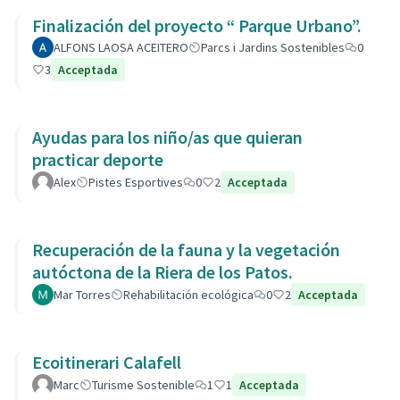
Finalización del proyecto “ Parque Urbano”.
ALFONS LAOSA ACEITERO
Parcs i Jardins Sostenibles
0
3
Acceptada
Ayudas para los niño/as que quieran
practicar deporte
Alex
Pistes Esportives
0
2
Acceptada
Recuperación de la fauna y la vegetación
autóctona de la Riera de los Patos.
Mar Torres
Rehabilitación ecológica
0
2
Acceptada
Ecoitinerari Calafell
Marc
Turisme Sostenible
1
1
Acceptada