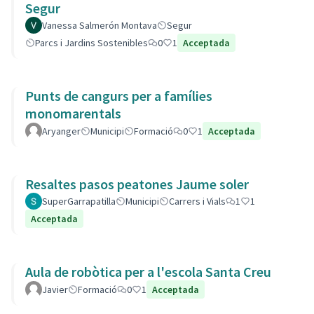
Segur
Vanessa Salmerón Montava
Segur
Parcs i Jardins Sostenibles
0
1
Acceptada
Punts de cangurs per a famílies
monomarentals
Aryanger
Municipi
Formació
0
1
Acceptada
Resaltes pasos peatones Jaume soler
SuperGarrapatilla
Municipi
Carrers i Vials
1
1
Acceptada
Aula de robòtica per a l'escola Santa Creu
Javier
Formació
0
1
Acceptada