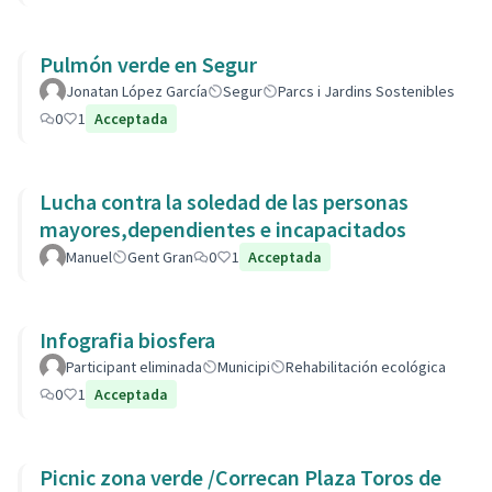
Pulmón verde en Segur
Jonatan López García
Segur
Parcs i Jardins Sostenibles
0
1
Acceptada
Lucha contra la soledad de las personas
mayores,dependientes e incapacitados
Manuel
Gent Gran
0
1
Acceptada
Infografia biosfera
Participant eliminada
Municipi
Rehabilitación ecológica
0
1
Acceptada
Picnic zona verde /Correcan Plaza Toros de