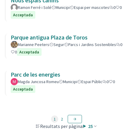
Nous espais canins
Ramon Ferré i Solé
Municipi
Espai per mascotes
0
0
Acceptada
Parque antigua Plaza de Toros
Marianne Peeters
Segur
Parcs i Jardins Sostenibles
0
0
Acceptada
Parc de les energies
Magda Juncosa Romeu
Municipi
Espai Públic
0
0
Acceptada
1
2
Resultats per pàgina:
25