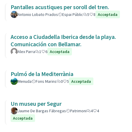
Pantalles acustiques per soroll del tren.
Antonio Lobato Prados
Espai Públic
5
8
Acceptada
Acceso a Ciudadella Iberica desde la playa.
Comunicación con Bellamar.
Alex Parra
1
6
Acceptada
Pulmó de la Mediterrània
Menuda
Fons Marins
0
5
Acceptada
Un museu per Segur
Jaume De Bargas Fàbregas
Patrimoni
4
4
Acceptada