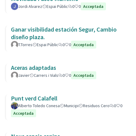
Jordi Alvarez
Espai Públic
0
0
Acceptada
Ganar visibilidad estación Segur, Cambio
diseño plaza.
T.Torres
Espai Públic
0
0
Acceptada
Aceras adaptadas
Javier
Carrers i Vials
0
0
Acceptada
Punt verd Calafell
Alberto Toledo Conesa
Municipi
Residuos Cero
0
0
Acceptada