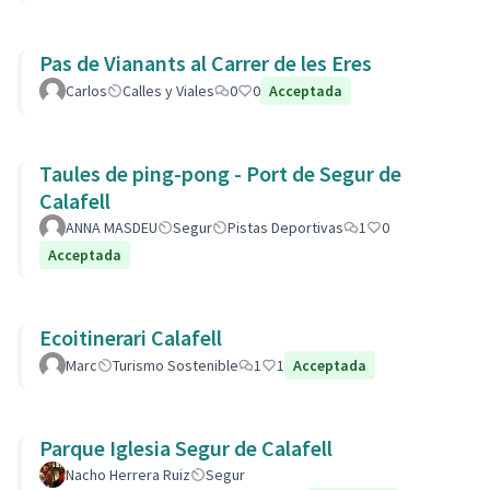
Pas de Vianants al Carrer de les Eres
Carlos
Calles y Viales
0
0
Acceptada
Taules de ping-pong - Port de Segur de
Calafell
ANNA MASDEU
Segur
Pistas Deportivas
1
0
Acceptada
Ecoitinerari Calafell
Marc
Turismo Sostenible
1
1
Acceptada
Parque Iglesia Segur de Calafell
Nacho Herrera Ruiz
Segur