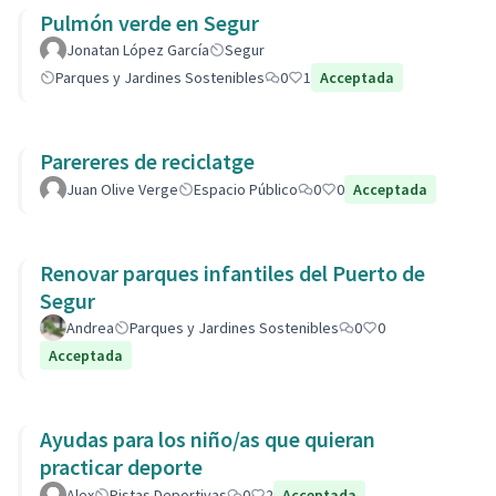
Pulmón verde en Segur
Jonatan López García
Segur
Parques y Jardines Sostenibles
0
1
Acceptada
Parereres de reciclatge
Juan Olive Verge
Espacio Público
0
0
Acceptada
Renovar parques infantiles del Puerto de
Segur
Andrea
Parques y Jardines Sostenibles
0
0
Acceptada
Ayudas para los niño/as que quieran
practicar deporte
Alex
Pistas Deportivas
0
2
Acceptada