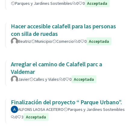
Parques y Jardines Sostenibles
0
0
Acceptada
Hacer accesible calafell para las personas
con silla de ruedas
Beatriz
Municipio
Comercio
0
0
Acceptada
Arreglar el camino de Calafell parc a
Valdemar
Javier
Calles y Viales
0
0
Acceptada
Finalización del proyecto “ Parque Urbano”.
ALFONS LAOSA ACEITERO
Parques y Jardines Sostenibles
0
3
Acceptada