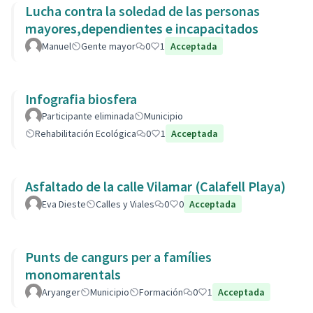
Lucha contra la soledad de las personas
mayores,dependientes e incapacitados
Manuel
Gente mayor
0
1
Acceptada
Infografia biosfera
Participante eliminada
Municipio
Rehabilitación Ecológica
0
1
Acceptada
Asfaltado de la calle Vilamar (Calafell Playa)
Eva Dieste
Calles y Viales
0
0
Acceptada
Punts de cangurs per a famílies
monomarentals
Aryanger
Municipio
Formación
0
1
Acceptada