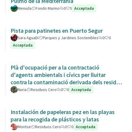
Pulmó de la Mediterrània
Menuda
Fondo Marino
0
5
Acceptada
Pista para patinetes en Puerto Segur
Sara AguaDi
Parques y Jardines Sostenibles
0
0
Acceptada
Plà d'ocupació per a la contractació
d'agents ambientals i cívics per lluitar
contra la contaminació derivada dels residus
de la Còvid-19
Nuria
Residuos Cero
0
0
Acceptada
Instalación de papeleras pez en las playas
para la recogida de plásticos y latas
Montse
Residuos Cero
0
0
Acceptada