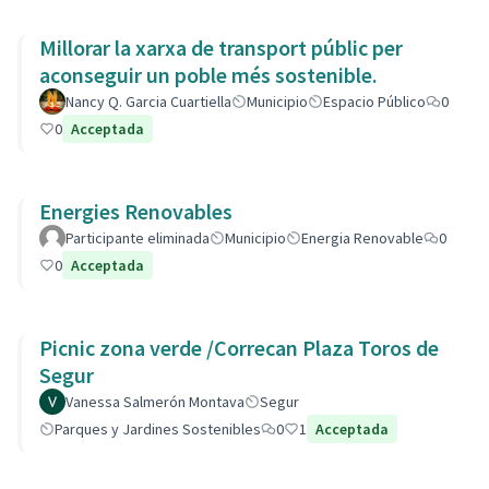
Millorar la xarxa de transport públic per
aconseguir un poble més sostenible.
Nancy Q. Garcia Cuartiella
Municipio
Espacio Público
0
0
Acceptada
Energies Renovables
Participante eliminada
Municipio
Energia Renovable
0
0
Acceptada
Picnic zona verde /Correcan Plaza Toros de
Segur
Vanessa Salmerón Montava
Segur
Parques y Jardines Sostenibles
0
1
Acceptada