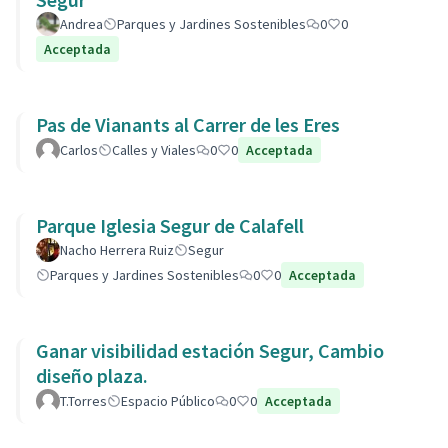
Andrea
Parques y Jardines Sostenibles
0
0
Acceptada
Pas de Vianants al Carrer de les Eres
Carlos
Calles y Viales
0
0
Acceptada
Parque Iglesia Segur de Calafell
Nacho Herrera Ruiz
Segur
Parques y Jardines Sostenibles
0
0
Acceptada
Ganar visibilidad estación Segur, Cambio
diseño plaza.
T.Torres
Espacio Público
0
0
Acceptada