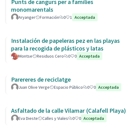
Punts de cangurs per a famílies
monomarentals
Aryanger
Formación
0
1
Acceptada
Instalación de papeleras pez en las playas
para la recogida de plásticos y latas
Montse
Residuos Cero
0
0
Acceptada
Parereres de reciclatge
Juan Olive Verge
Espacio Público
0
0
Acceptada
Asfaltado de la calle Vilamar (Calafell Playa)
Eva Dieste
Calles y Viales
0
0
Acceptada