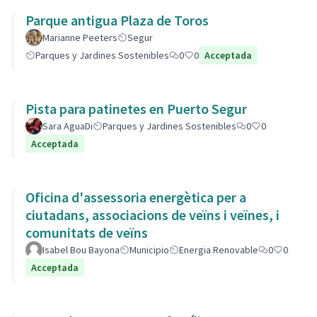
Parque antigua Plaza de Toros
Marianne Peeters
Segur
Parques y Jardines Sostenibles
0
0
Acceptada
Pista para patinetes en Puerto Segur
Sara AguaDi
Parques y Jardines Sostenibles
0
0
Acceptada
Oficina d'assessoria energètica per a
ciutadans, associacions de veïns i veïnes, i
comunitats de veïns
Isabel Bou Bayona
Municipio
Energia Renovable
0
0
Acceptada