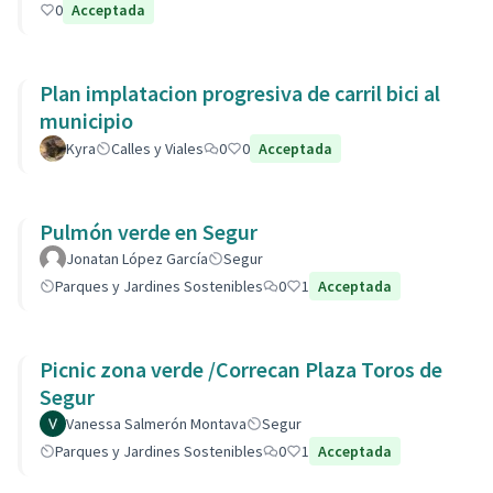
0
Acceptada
Plan implatacion progresiva de carril bici al
municipio
Kyra
Calles y Viales
0
0
Acceptada
Pulmón verde en Segur
Jonatan López García
Segur
Parques y Jardines Sostenibles
0
1
Acceptada
Picnic zona verde /Correcan Plaza Toros de
Segur
Vanessa Salmerón Montava
Segur
Parques y Jardines Sostenibles
0
1
Acceptada