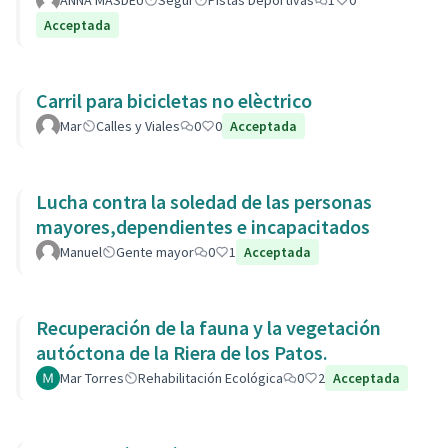
ANNA MASDEU
Segur
Pistas Deportivas
1
0
Acceptada
Carril para bicicletas no elèctrico
Mar
Calles y Viales
0
0
Acceptada
Lucha contra la soledad de las personas
mayores,dependientes e incapacitados
Manuel
Gente mayor
0
1
Acceptada
Recuperación de la fauna y la vegetación
autóctona de la Riera de los Patos.
Mar Torres
Rehabilitación Ecológica
0
2
Acceptada