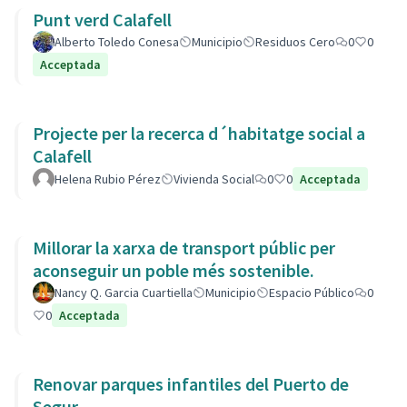
Punt verd Calafell
Alberto Toledo Conesa
Municipio
Residuos Cero
0
0
Acceptada
Projecte per la recerca d´habitatge social a
Calafell
Helena Rubio Pérez
Vivienda Social
0
0
Acceptada
Millorar la xarxa de transport públic per
aconseguir un poble més sostenible.
Nancy Q. Garcia Cuartiella
Municipio
Espacio Público
0
0
Acceptada
Renovar parques infantiles del Puerto de
Segur