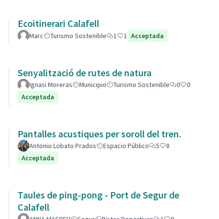
Ecoitinerari Calafell
Marc
Turismo Sostenible
1
1
Acceptada
Senyalització de rutes de natura
Ignasi Moreras
Municipio
Turismo Sostenible
0
0
Acceptada
Pantalles acustiques per soroll del tren.
Antonio Lobato Prados
Espacio Público
5
8
Acceptada
Taules de ping-pong - Port de Segur de
Calafell