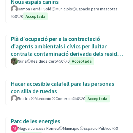
Nous espais canins
Ramon Ferré i Solé
Municipio
Espacio para mascotas
0
0
Acceptada
Plà d'ocupació per a la contractació
d'agents ambientals i cívics per lluitar
contra la contaminació derivada dels residus
de la Còvid-19
Nuria
Residuos Cero
0
0
Acceptada
Hacer accesible calafell para las personas
con silla de ruedas
Beatriz
Municipio
Comercio
0
0
Acceptada
Parc de les energies
Magda Juncosa Romeu
Municipio
Espacio Público
0