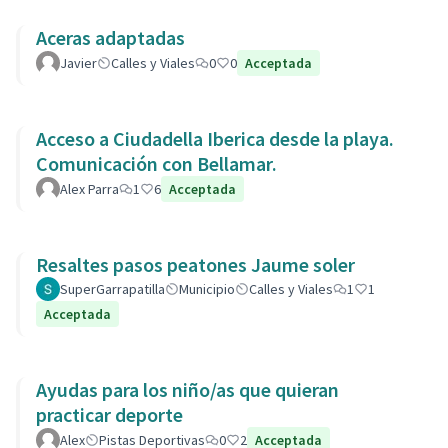
Aceras adaptadas
Javier
Calles y Viales
0
0
Acceptada
Acceso a Ciudadella Iberica desde la playa.
Comunicación con Bellamar.
Alex Parra
1
6
Acceptada
Resaltes pasos peatones Jaume soler
SuperGarrapatilla
Municipio
Calles y Viales
1
1
Acceptada
Ayudas para los niño/as que quieran
practicar deporte
Alex
Pistas Deportivas
0
2
Acceptada