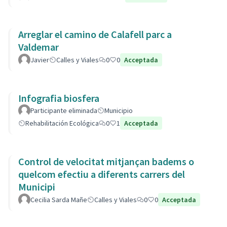
Arreglar el camino de Calafell parc a
Valdemar
Javier
Calles y Viales
0
0
Acceptada
Infografia biosfera
Participante eliminada
Municipio
Rehabilitación Ecológica
0
1
Acceptada
Control de velocitat mitjançan badems o
quelcom efectiu a diferents carrers del
Municipi
Cecilia Sarda Mañe
Calles y Viales
0
0
Acceptada