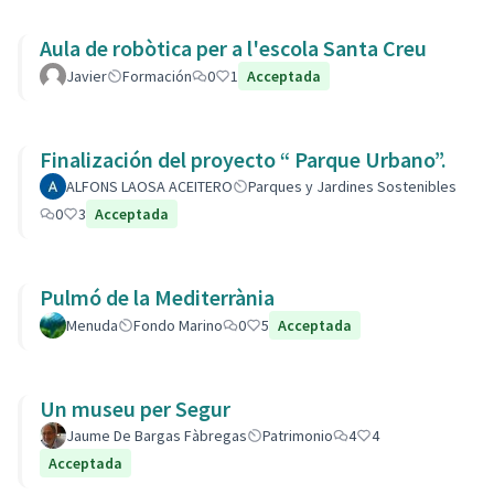
Aula de robòtica per a l'escola Santa Creu
Javier
Formación
0
1
Acceptada
Finalización del proyecto “ Parque Urbano”.
ALFONS LAOSA ACEITERO
Parques y Jardines Sostenibles
0
3
Acceptada
Pulmó de la Mediterrània
Menuda
Fondo Marino
0
5
Acceptada
Un museu per Segur
Jaume De Bargas Fàbregas
Patrimonio
4
4
Acceptada