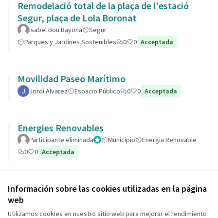
Remodelació total de la plaça de l'estació
Segur, plaça de Lola Boronat
Isabel Bou Bayona
Segur
Parques y Jardines Sostenibles
0
0
Acceptada
Movilidad Paseo Marítimo
Jordi Alvarez
Espacio Público
0
0
Acceptada
Energies Renovables
Participante eliminada
Administrador
Municipio
Energia Renovable
0
0
Acceptada
Ver todas las propuestas retiradas
Información sobre las cookies utilizadas en la página
web
Utilizamos cookies en nuestro sitio web para mejorar el rendimiento
Términos y condiciones de uso