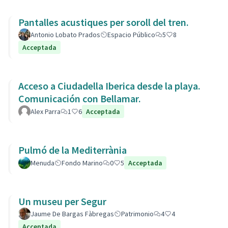
Pantalles acustiques per soroll del tren.
Antonio Lobato Prados
Espacio Público
5
8
Acceptada
Acceso a Ciudadella Iberica desde la playa.
Comunicación con Bellamar.
Alex Parra
1
6
Acceptada
Pulmó de la Mediterrània
Menuda
Fondo Marino
0
5
Acceptada
Un museu per Segur
Jaume De Bargas Fàbregas
Patrimonio
4
4
Acceptada