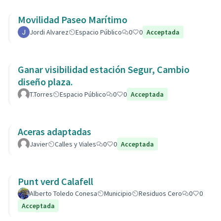
Movilidad Paseo Marítimo
Jordi Alvarez
Espacio Público
0
0
Acceptada
Ganar visibilidad estación Segur, Cambio
diseño plaza.
T.Torres
Espacio Público
0
0
Acceptada
Aceras adaptadas
Javier
Calles y Viales
0
0
Acceptada
Punt verd Calafell
Alberto Toledo Conesa
Municipio
Residuos Cero
0
0
Acceptada