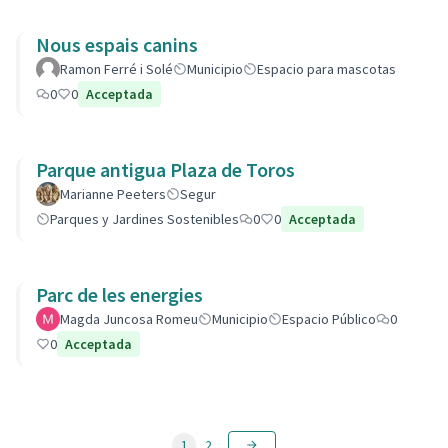
Nous espais canins
Ramon Ferré i Solé
Municipio
Espacio para mascotas
0
0
Acceptada
Parque antigua Plaza de Toros
Marianne Peeters
Segur
Parques y Jardines Sostenibles
0
0
Acceptada
Parc de les energies
Magda Juncosa Romeu
Municipio
Espacio Público
0
0
Acceptada
1
2