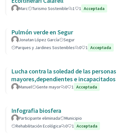
Ecoitinerari Calafell
Marc
Turismo Sostenible
1
1
Acceptada
Pulmón verde en Segur
Jonatan López García
Segur
Parques y Jardines Sostenibles
0
1
Acceptada
Lucha contra la soledad de las personas
mayores,dependientes e incapacitados
Manuel
Gente mayor
0
1
Acceptada
Infografia biosfera
Participante eliminada
Municipio
Rehabilitación Ecológica
0
1
Acceptada