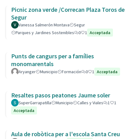
Picnic zona verde /Correcan Plaza Toros de
Segur
Vanessa Salmerón Montava
Segur
Parques y Jardines Sostenibles
0
1
Acceptada
Punts de cangurs per a famílies
monomarentals
Aryanger
Municipio
Formación
0
1
Acceptada
Resaltes pasos peatones Jaume soler
SuperGarrapatilla
Municipio
Calles y Viales
1
1
Acceptada
Aula de robòtica per a l'escola Santa Creu