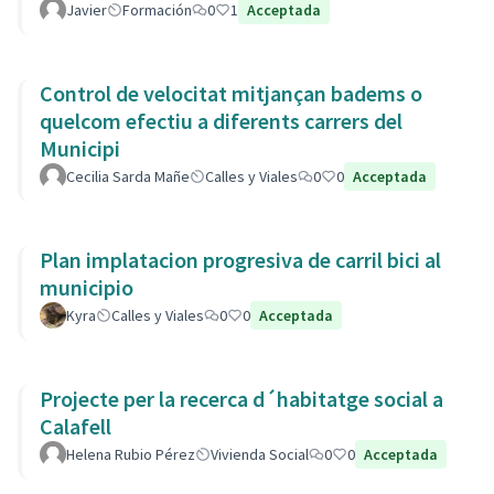
Javier
Formación
0
1
Acceptada
Control de velocitat mitjançan badems o
quelcom efectiu a diferents carrers del
Municipi
Cecilia Sarda Mañe
Calles y Viales
0
0
Acceptada
Plan implatacion progresiva de carril bici al
municipio
Kyra
Calles y Viales
0
0
Acceptada
Projecte per la recerca d´habitatge social a
Calafell
Helena Rubio Pérez
Vivienda Social
0
0
Acceptada