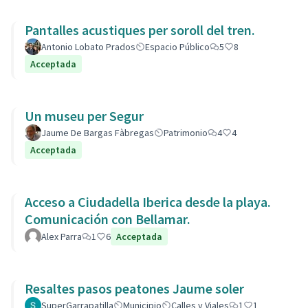
Pantalles acustiques per soroll del tren.
Antonio Lobato Prados
Espacio Público
5
8
Acceptada
Un museu per Segur
Jaume De Bargas Fàbregas
Patrimonio
4
4
Acceptada
Acceso a Ciudadella Iberica desde la playa.
Comunicación con Bellamar.
Alex Parra
1
6
Acceptada
Resaltes pasos peatones Jaume soler
SuperGarrapatilla
Municipio
Calles y Viales
1
1