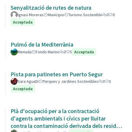
Senyalització de rutes de natura
Ignasi Moreras
Municipio
Turismo Sostenible
0
0
Acceptada
Pulmó de la Mediterrània
Menuda
Fondo Marino
0
5
Acceptada
Pista para patinetes en Puerto Segur
Sara AguaDi
Parques y Jardines Sostenibles
0
0
Acceptada
Plà d'ocupació per a la contractació
d'agents ambientals i cívics per lluitar
contra la contaminació derivada dels residus