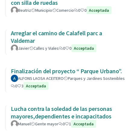
con silla de ruedas
Beatriz
Municipio
Comercio
0
0
Acceptada
Arreglar el camino de Calafell parc a
Valdemar
Javier
Calles y Viales
0
0
Acceptada
Finalización del proyecto “ Parque Urbano”.
ALFONS LAOSA ACEITERO
Parques y Jardines Sostenibles
0
3
Acceptada
Lucha contra la soledad de las personas
mayores,dependientes e incapacitados
Manuel
Gente mayor
0
1
Acceptada