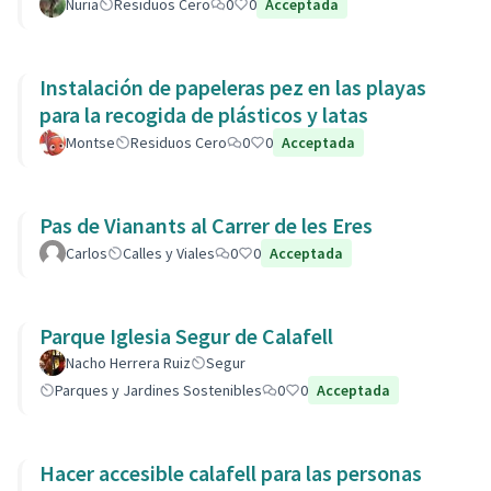
de la Còvid-19
Nuria
Residuos Cero
0
0
Acceptada
Instalación de papeleras pez en las playas
para la recogida de plásticos y latas
Montse
Residuos Cero
0
0
Acceptada
Pas de Vianants al Carrer de les Eres
Carlos
Calles y Viales
0
0
Acceptada
Parque Iglesia Segur de Calafell
Nacho Herrera Ruiz
Segur
Parques y Jardines Sostenibles
0
0
Acceptada
Hacer accesible calafell para las personas