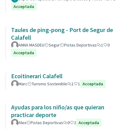
Acceptada
Taules de ping-pong - Port de Segur de
Calafell
ANNA MASDEU
Segur
Pistas Deportivas
1
0
Acceptada
Ecoitinerari Calafell
Marc
Turismo Sostenible
1
1
Acceptada
Ayudas para los niño/as que quieran
practicar deporte
Alex
Pistas Deportivas
0
2
Acceptada