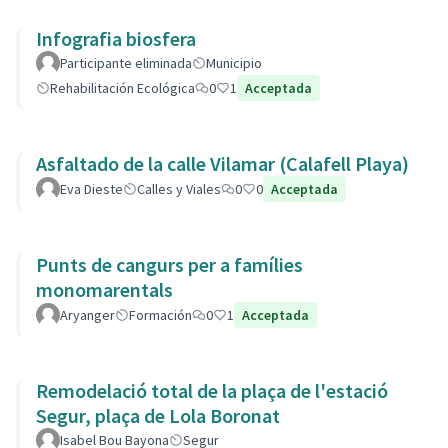
Infografia biosfera
Participante eliminada
Municipio
Rehabilitación Ecológica
0
1
Acceptada
Asfaltado de la calle Vilamar (Calafell Playa)
Eva Dieste
Calles y Viales
0
0
Acceptada
Punts de cangurs per a famílies
monomarentals
Aryanger
Formación
0
1
Acceptada
Remodelació total de la plaça de l'estació
Segur, plaça de Lola Boronat
Isabel Bou Bayona
Segur