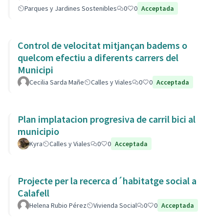
Parques y Jardines Sostenibles
0
0
Acceptada
Control de velocitat mitjançan badems o
quelcom efectiu a diferents carrers del
Municipi
Cecilia Sarda Mañe
Calles y Viales
0
0
Acceptada
Plan implatacion progresiva de carril bici al
municipio
Kyra
Calles y Viales
0
0
Acceptada
Projecte per la recerca d´habitatge social a
Calafell
Helena Rubio Pérez
Vivienda Social
0
0
Acceptada