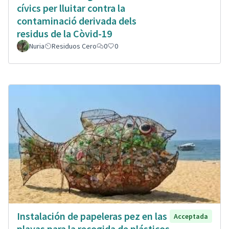
cívics per lluitar contra la
contaminació derivada dels
residus de la Còvid-19
Nuria
Residuos Cero
0
0
Instalación de papeleras pez en las
Acceptada
playas para la recogida de plásticos