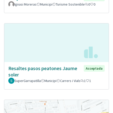
Ignasi Moreras
Municipi
Turisme Sostenible
0
0
Resaltes pasos peatones Jaume
Acceptada
soler
SuperGarrapatilla
Municipi
Carrers i Vials
1
1