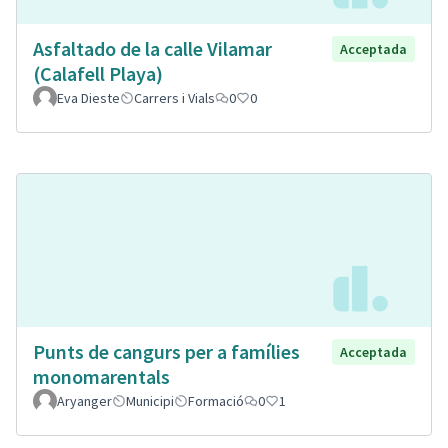
Asfaltado de la calle Vilamar
Acceptada
(Calafell Playa)
Eva Dieste
Carrers i Vials
0
0
Punts de cangurs per a famílies
Acceptada
monomarentals
Aryanger
Municipi
Formació
0
1