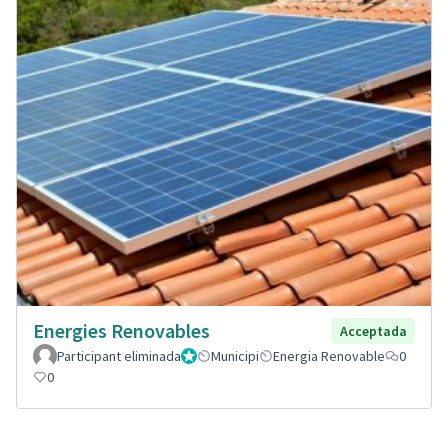
Energies Renovables
Acceptada
Participant eliminada
Administrador
Municipi
Energia Renovable
0
0