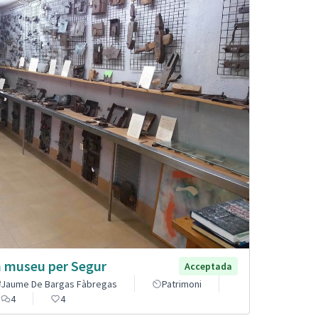
 museu per Segur
Acceptada
Jaume De Bargas Fàbregas
Patrimoni
4
4