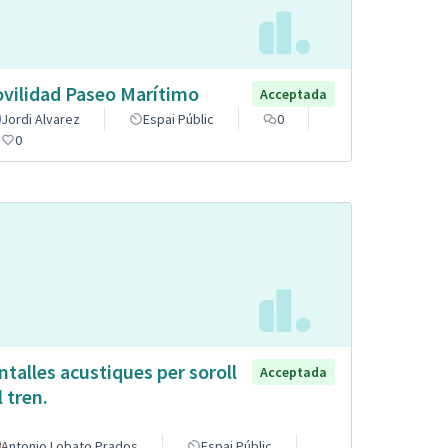
vilidad Paseo Marítimo
Acceptada
Jordi Alvarez
Espai Públic
0
0
ntalles acustiques per soroll
Acceptada
l tren.
Antonio Lobato Prados
Espai Públic