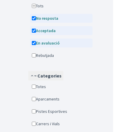
Tots
No resposta
Acceptada
En avaluació
Rebutjada
~ Categories
Totes
Aparcaments
Pistes Esportives
Carrers i Vials