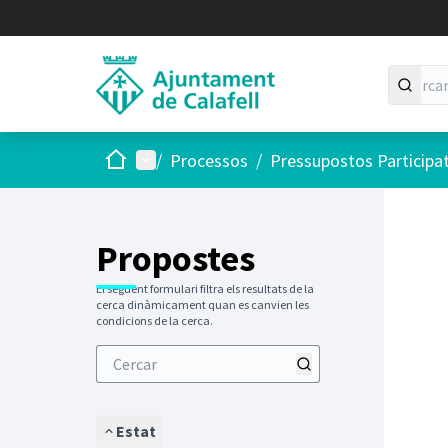
Inici
Menú principal
/
Processos
/
Pressupostos Participa
Saltar
El següen
+
−
Propostes
El següent formulari filtra els resultats de la
cerca dinàmicament quan es canvien les
condicions de la cerca.
Estat