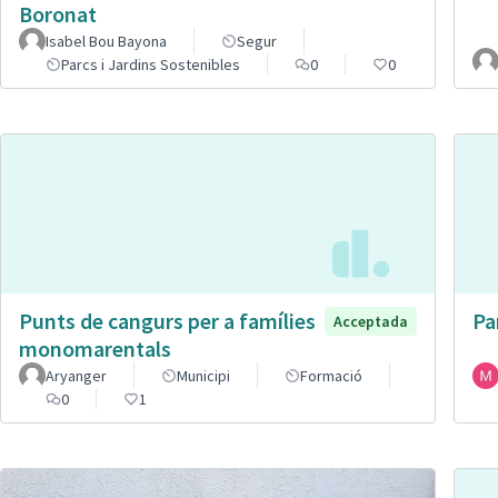
Boronat
Isabel Bou Bayona
Segur
Parcs i Jardins Sostenibles
0
0
Punts de cangurs per a famílies
Pa
Acceptada
monomarentals
Aryanger
Municipi
Formació
0
1