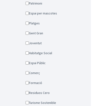
Patrimoni
Espai per mascotes
Platges
Gent Gran
Joventut
Habitatge Social
Espai Públic
Comerç
Formació
Residuos Cero
Turisme Sostenible