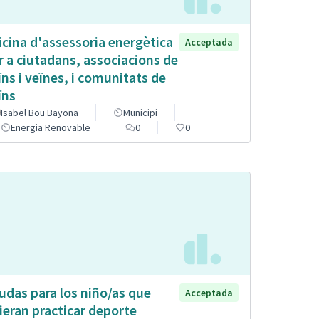
icina d'assessoria energètica
Acceptada
r a ciutadans, associacions de
ïns i veïnes, i comunitats de
ïns
Isabel Bou Bayona
Municipi
Energia Renovable
0
0
udas para los niño/as que
Acceptada
ieran practicar deporte