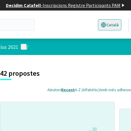
Decidim Calafell
-
Inscripcions Registre Participants PAM
Català
Triar la llengua
E
Menú d'usuari
tius 2021
/
 el mapa
4
t element és un mapa que presenta els components d'aquesta pàgina
42 propostes
Aleatori
Recent
A-Z (Alfabètic)
Amb més adhesio