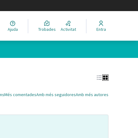
legir el idioma
Ajuda
Trobades
Activitat
Entra
Leaflet
|
©
HERE maps
 com a punts al mapa. L'element es pot fer servir amb un lector 
ns
Més comentades
Amb més seguidores
Amb més autores