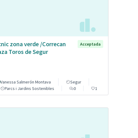
cnic zona verde /Correcan
Acceptada
aza Toros de Segur
Vanessa Salmerón Montava
Segur
Parcs i Jardins Sostenibles
0
1