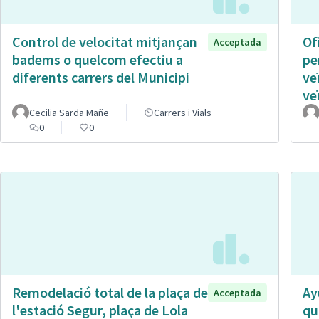
Control de velocitat mitjançan
Of
Acceptada
badems o quelcom efectiu a
pe
diferents carrers del Municipi
ve
ve
Cecilia Sarda Mañe
Carrers i Vials
0
0
Remodelació total de la plaça de
Ay
Acceptada
l'estació Segur, plaça de Lola
qu