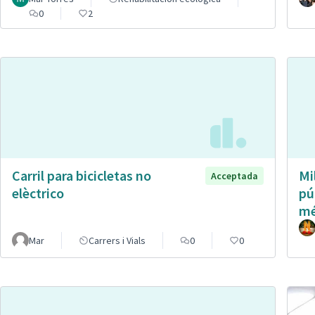
0
2
Carril para bicicletas no
Mi
Acceptada
elèctrico
pú
mé
Mar
Carrers i Vials
0
0