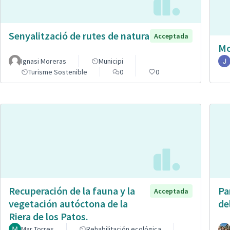
Senyalització de rutes de natura
Acceptada
Mo
Ignasi Moreras
Municipi
Turisme Sostenible
0
0
Recuperación de la fauna y la
Pa
Acceptada
vegetación autóctona de la
de
Riera de los Patos.
Mar Torres
Rehabilitación ecológica