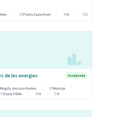
Alex
Pistes Esportives
0
2
rc de les energies
Acceptada
Magda Juncosa Romeu
Municipi
Espai Públic
0
0