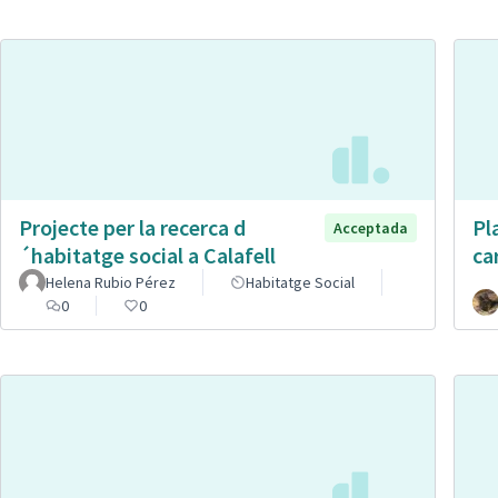
Projecte per la recerca d
Pl
Acceptada
´habitatge social a Calafell
ca
Helena Rubio Pérez
Habitatge Social
0
0