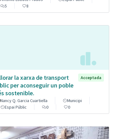
5
8
llorar la xarxa de transport
Acceptada
blic per aconseguir un poble
s sostenible.
Nancy Q. Garcia Cuartiella
Municipi
Espai Públic
0
0