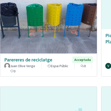
Pi
Pl
Parereres de reciclatge
Acceptada
Juan Olive Verge
Espai Públic
0
0