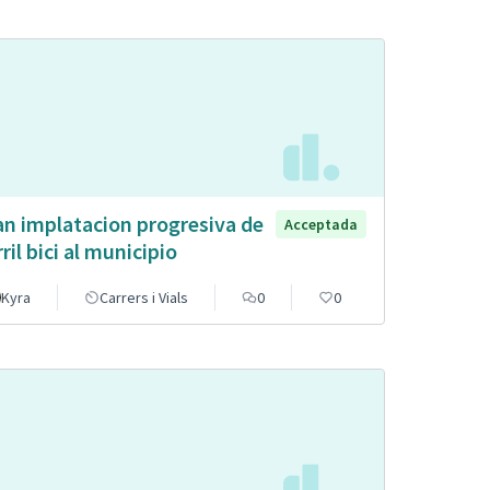
an implatacion progresiva de
Acceptada
rril bici al municipio
Kyra
Carrers i Vials
0
0