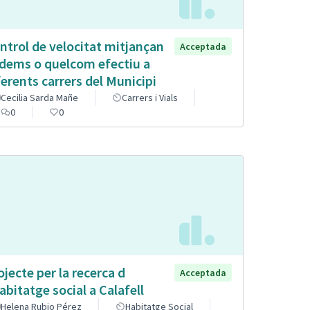
ntrol de velocitat mitjançan
Acceptada
dems o quelcom efectiu a
ferents carrers del Municipi
Cecilia Sarda Mañe
Carrers i Vials
0
0
ojecte per la recerca d
Acceptada
abitatge social a Calafell
Helena Rubio Pérez
Habitatge Social