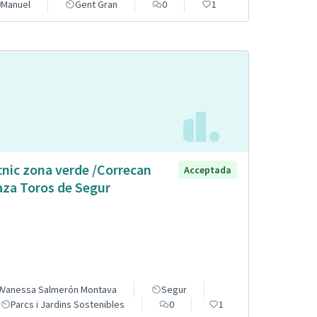
Manuel
Gent Gran
0
1
cnic zona verde /Correcan
Acceptada
aza Toros de Segur
Vanessa Salmerón Montava
Segur
Parcs i Jardins Sostenibles
0
1