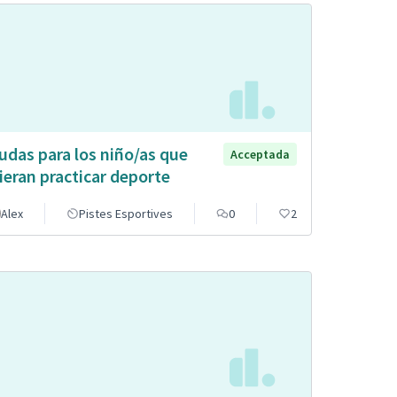
udas para los niño/as que
Acceptada
ieran practicar deporte
Alex
Pistes Esportives
0
2