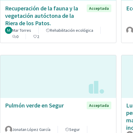
Recuperación de la fauna y la
Ec
Acceptada
vegetación autóctona de la
Riera de los Patos.
Mar Torres
Rehabilitación ecológica
0
2
Pulmón verde en Segur
Lu
Acceptada
pe
ma
in
Jonatan López García
Segur