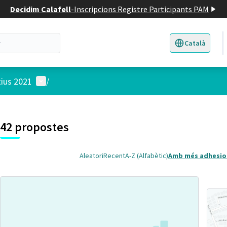
Decidim Calafell
-
Inscripcions Registre Participants PAM
Català
Triar la llengua
E
Menú d'usuari
tius 2021
/
 el mapa
4
t element és un mapa que presenta els components d'aquesta pàgina
42 propostes
Aleatori
Recent
A-Z (Alfabètic)
Amb més adhesio