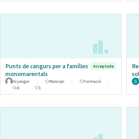
Punts de cangurs per a famílies
Re
Acceptada
monomarentals
so
Aryanger
Municipi
Formació
0
1