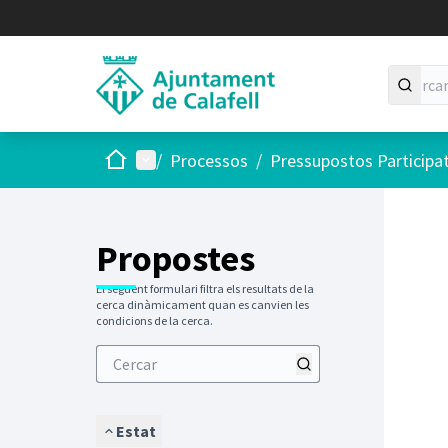
Inici
Menú principal
/
Processos
/
Pressupostos Participa
Saltar
El següen
+
−
Propostes
El següent formulari filtra els resultats de la
cerca dinàmicament quan es canvien les
condicions de la cerca.
Estat