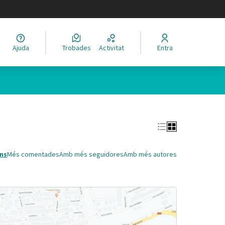
legir el idioma
Ajuda
Trobades
Activitat
Entra
Leaflet
|
©
HERE maps
 com a punts al mapa. L'element es pot fer servir amb un lector 
ns
Més comentades
Amb més seguidores
Amb més autores