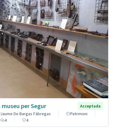
 museu per Segur
Acceptada
Jaume De Bargas Fàbregas
Patrimoni
4
4