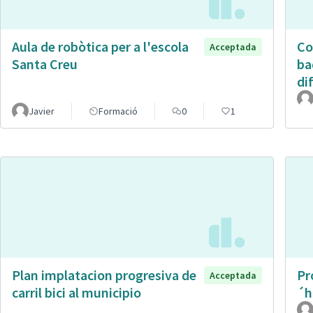
Aula de robòtica per a l'escola
Co
Acceptada
Santa Creu
ba
di
Javier
Formació
0
1
Plan implatacion progresiva de
Pr
Acceptada
carril bici al municipio
´h