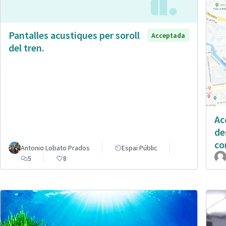
Pantalles acustiques per soroll
Acceptada
del tren.
Ac
de
co
Antonio Lobato Prados
Espai Públic
5
8