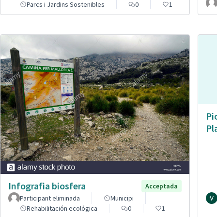
Parcs i Jardins Sostenibles
0
1
Pi
Pl
Infografia biosfera
Acceptada
Participant eliminada
Municipi
Rehabilitación ecológica
0
1