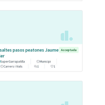
saltes pasos peatones Jaume
Acceptada
ler
SuperGarrapatilla
Municipi
Carrers i Vials
1
1