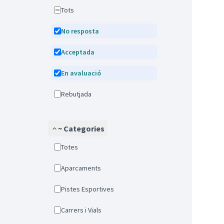
Tots
No resposta
Acceptada
En avaluació
Rebutjada
~ Categories
Totes
Aparcaments
Pistes Esportives
Carrers i Vials