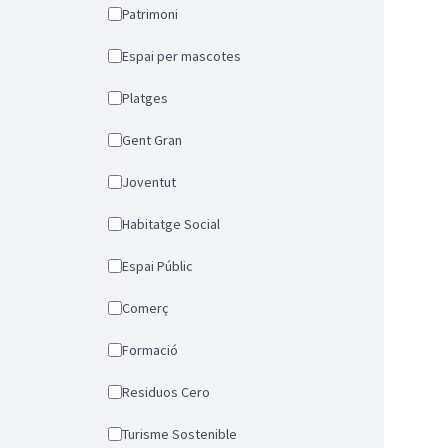
Patrimoni
Espai per mascotes
Platges
Gent Gran
Joventut
Habitatge Social
Espai Públic
Comerç
Formació
Residuos Cero
Turisme Sostenible