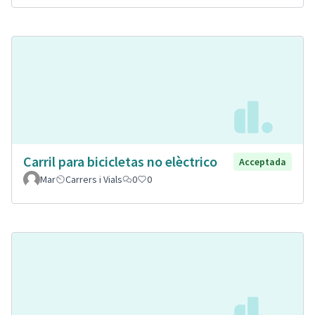
Carril para bicicletas no elèctrico
Acceptada
Mar
Carrers i Vials
0
0