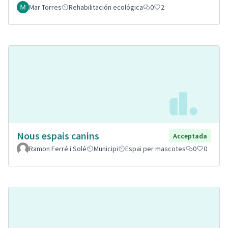
Mar Torres
Rehabilitación ecológica
0
2
Nous espais canins
Acceptada
Ramon Ferré i Solé
Municipi
Espai per mascotes
0
0