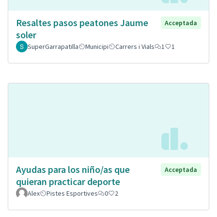
Resaltes pasos peatones Jaume
Acceptada
soler
SuperGarrapatilla
Municipi
Carrers i Vials
1
1
Ayudas para los niño/as que
Acceptada
quieran practicar deporte
Alex
Pistes Esportives
0
2