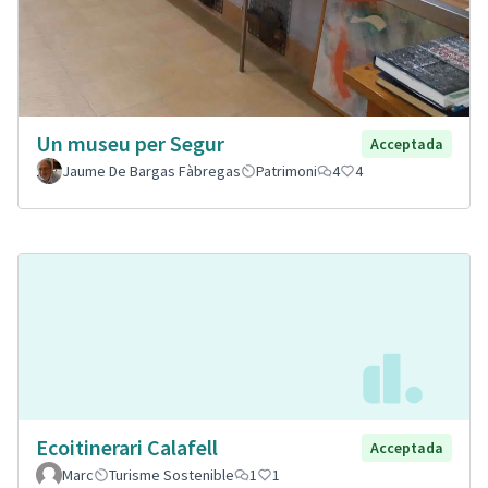
Un museu per Segur
Acceptada
Jaume De Bargas Fàbregas
Patrimoni
4
4
Ecoitinerari Calafell
Acceptada
Marc
Turisme Sostenible
1
1