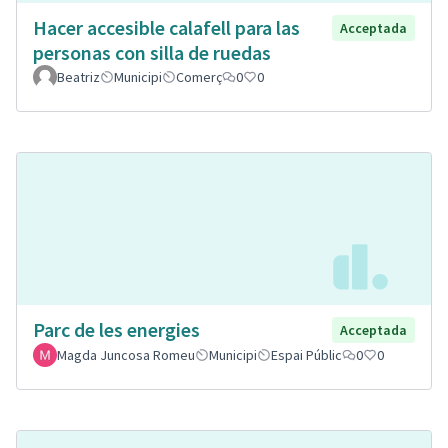
Hacer accesible calafell para las
Acceptada
personas con silla de ruedas
Beatriz
Municipi
Comerç
0
0
Parc de les energies
Acceptada
Magda Juncosa Romeu
Municipi
Espai Públic
0
0