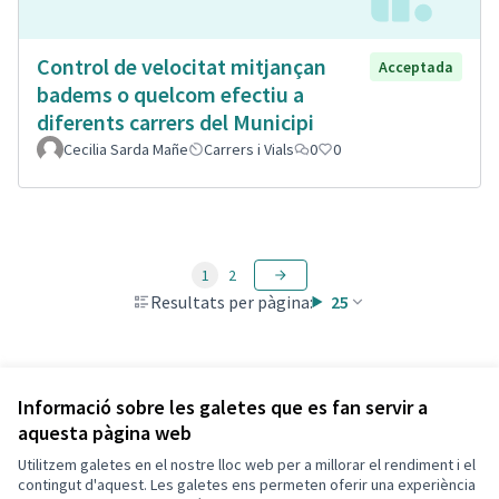
Control de velocitat mitjançan
Acceptada
badems o quelcom efectiu a
diferents carrers del Municipi
Cecilia Sarda Mañe
Carrers i Vials
0
0
1
2
Resultats per pàgina:
25
Veure totes les propostes retirades
Informació sobre les galetes que es fan servir a
aquesta pàgina web
Utilitzem galetes en el nostre lloc web per a millorar el rendiment i el
Termes i condicions d'ús
contingut d'aquest. Les galetes ens permeten oferir una experiència
Configuració de les galetes