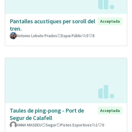
Pantalles acustiques per soroll del
Acceptada
tren.
Antonio Lobato Prados
Espai Públic
5
8
Taules de ping-pong - Port de
Acceptada
Segur de Calafell
ANNA MASDEU
Segur
Pistes Esportives
1
0