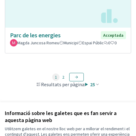
Parc de les energies
Acceptada
Magda Juncosa Romeu
Municipi
Espai Públic
0
0
1
2
Resultats per pàgina:
25
Veure totes les propostes retirades
Informació sobre les galetes que es fan servir a
aquesta pàgina web
Utilitzem galetes en el nostre lloc web per a millorar el rendiment i el
Termes i condicions d'ús
contingut d'aquest. Les galetes ens permeten oferir una experiència
Configuració de les galetes