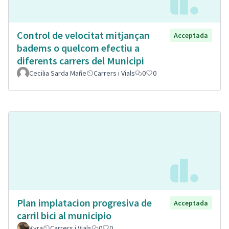
Control de velocitat mitjançan
Acceptada
badems o quelcom efectiu a
diferents carrers del Municipi
Cecilia Sarda Mañe
Carrers i Vials
0
0
Plan implatacion progresiva de
Acceptada
carril bici al municipio
Kyra
Carrers i Vials
0
0