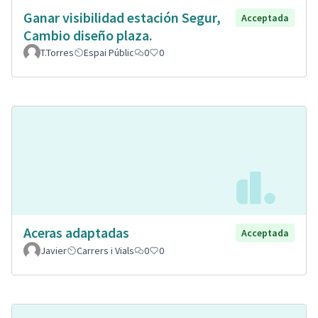
Ganar visibilidad estación Segur,
Acceptada
Cambio diseño plaza.
T.Torres
Espai Públic
0
0
Aceras adaptadas
Acceptada
Javier
Carrers i Vials
0
0