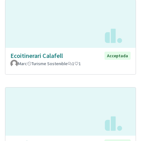
Ecoitinerari Calafell
Acceptada
Marc
Turisme Sostenible
1
1