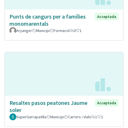
Punts de cangurs per a famílies
Acceptada
monomarentals
Aryanger
Municipi
Formació
0
1
Resaltes pasos peatones Jaume
Acceptada
soler
SuperGarrapatilla
Municipi
Carrers i Vials
1
1