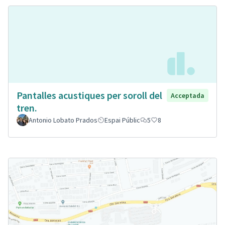
Pantalles acustiques per soroll del
Acceptada
tren.
Antonio Lobato Prados
Espai Públic
5
8