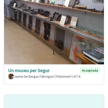
Un museu per Segur
Acceptada
Jaume De Bargas Fàbregas
Patrimoni
4
4